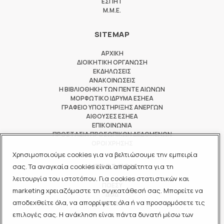
ΕΣΠΗΤ
M.M.E.
SITEMAP
ΑΡΧΙΚΗ
ΔΙΟΙΚΗΤΙΚΗ ΟΡΓΑΝΩΣΗ
ΕΚΔΗΛΩΣΕΙΣ
ΑΝΑΚΟΙΝΩΣΕΙΣ
Η ΒΙΒΛΙΟΘΗΚΗ ΤΩΝ ΠΕΝΤΕ ΑΙΩΝΩΝ
ΜΟΡΦΩΤΙΚΟ ΙΔΡΥΜΑ ΕΣΗΕΑ
ΓΡΑΦΕΙΟ ΥΠΟΣΤΗΡΙΞΗΣ ΑΝΕΡΓΩΝ
ΑΙΘΟΥΣΕΣ ΕΣΗΕΑ
ΕΠΙΚΟΙΝΩΝΙΑ
ΠΡΟΣΤΑΣΙΑ ΠΡΟΣΩΠΙΚΩΝ ΔΕΔΟΜΕΝΩΝ
ΟΡΟΙ ΧΡΗΣΗΣ
Χρησιμοποιούμε cookies για να βελτιώσουμε την εμπειρία
ΜΕΛΟΣ ΤΩΝ
σας. Τα αναγκαία cookies είναι απαραίτητα για τη
λειτουργία του ιστοτόπου. Για cookies στατιστικών και
ΠΟΕΣΥ
marketing χρειαζόμαστε τη συγκατάθεσή σας. Μπορείτε να
ΔΟΔ
αποδεχθείτε όλα, να απορρίψετε όλα ή να προσαρμόσετε τις
ΕΟΔ
επιλογές σας. Η ανάκληση είναι πάντα δυνατή μέσω των