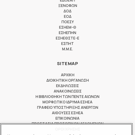
ΕΔΟΕΑΠ
ΞΕΝΟΦΩΝ
ΔΟΔ
ΕΟΔ
ΠΟΕΣΥ
ΕΣΗΕΜ-Θ
ΕΣΗΕΠΗΝ
ΕΣΗΕΘΣΤΕ-Ε
ΕΣΠΗΤ
M.M.E.
SITEMAP
ΑΡΧΙΚΗ
ΔΙΟΙΚΗΤΙΚΗ ΟΡΓΑΝΩΣΗ
ΕΚΔΗΛΩΣΕΙΣ
ΑΝΑΚΟΙΝΩΣΕΙΣ
Η ΒΙΒΛΙΟΘΗΚΗ ΤΩΝ ΠΕΝΤΕ ΑΙΩΝΩΝ
ΜΟΡΦΩΤΙΚΟ ΙΔΡΥΜΑ ΕΣΗΕΑ
ΓΡΑΦΕΙΟ ΥΠΟΣΤΗΡΙΞΗΣ ΑΝΕΡΓΩΝ
ΑΙΘΟΥΣΕΣ ΕΣΗΕΑ
ΕΠΙΚΟΙΝΩΝΙΑ
ΠΡΟΣΤΑΣΙΑ ΠΡΟΣΩΠΙΚΩΝ ΔΕΔΟΜΕΝΩΝ
ΟΡΟΙ ΧΡΗΣΗΣ