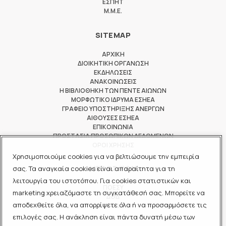
ΕΣΠΗΤ
M.M.E.
SITEMAP
ΑΡΧΙΚΗ
ΔΙΟΙΚΗΤΙΚΗ ΟΡΓΑΝΩΣΗ
ΕΚΔΗΛΩΣΕΙΣ
ΑΝΑΚΟΙΝΩΣΕΙΣ
Η ΒΙΒΛΙΟΘΗΚΗ ΤΩΝ ΠΕΝΤΕ ΑΙΩΝΩΝ
ΜΟΡΦΩΤΙΚΟ ΙΔΡΥΜΑ ΕΣΗΕΑ
ΓΡΑΦΕΙΟ ΥΠΟΣΤΗΡΙΞΗΣ ΑΝΕΡΓΩΝ
ΑΙΘΟΥΣΕΣ ΕΣΗΕΑ
ΕΠΙΚΟΙΝΩΝΙΑ
ΠΡΟΣΤΑΣΙΑ ΠΡΟΣΩΠΙΚΩΝ ΔΕΔΟΜΕΝΩΝ
ΟΡΟΙ ΧΡΗΣΗΣ
Χρησιμοποιούμε cookies για να βελτιώσουμε την εμπειρία
ΜΕΛΟΣ ΤΩΝ
σας. Τα αναγκαία cookies είναι απαραίτητα για τη
λειτουργία του ιστοτόπου. Για cookies στατιστικών και
ΠΟΕΣΥ
marketing χρειαζόμαστε τη συγκατάθεσή σας. Μπορείτε να
ΔΟΔ
αποδεχθείτε όλα, να απορρίψετε όλα ή να προσαρμόσετε τις
ΕΟΔ
επιλογές σας. Η ανάκληση είναι πάντα δυνατή μέσω των