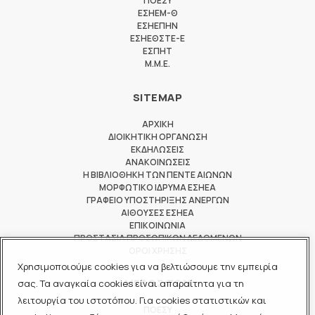
ΠΟΕΣΥ
ΕΣΗΕΜ-Θ
ΕΣΗΕΠΗΝ
ΕΣΗΕΘΣΤΕ-Ε
ΕΣΠΗΤ
M.M.E.
SITEMAP
ΑΡΧΙΚΗ
ΔΙΟΙΚΗΤΙΚΗ ΟΡΓΑΝΩΣΗ
ΕΚΔΗΛΩΣΕΙΣ
ΑΝΑΚΟΙΝΩΣΕΙΣ
Η ΒΙΒΛΙΟΘΗΚΗ ΤΩΝ ΠΕΝΤΕ ΑΙΩΝΩΝ
ΜΟΡΦΩΤΙΚΟ ΙΔΡΥΜΑ ΕΣΗΕΑ
ΓΡΑΦΕΙΟ ΥΠΟΣΤΗΡΙΞΗΣ ΑΝΕΡΓΩΝ
ΑΙΘΟΥΣΕΣ ΕΣΗΕΑ
ΕΠΙΚΟΙΝΩΝΙΑ
ΠΡΟΣΤΑΣΙΑ ΠΡΟΣΩΠΙΚΩΝ ΔΕΔΟΜΕΝΩΝ
ΟΡΟΙ ΧΡΗΣΗΣ
Χρησιμοποιούμε cookies για να βελτιώσουμε την εμπειρία
ΜΕΛΟΣ ΤΩΝ
σας. Τα αναγκαία cookies είναι απαραίτητα για τη
λειτουργία του ιστοτόπου. Για cookies στατιστικών και
ΠΟΕΣΥ