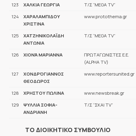
123
ΧΑΛΚΙΑ ΓΕΩΡΓΙΑ
Τ/Σ “MEGA TV”
124
ΧΑΡΑΛΑΜΠΙΔΟΥ
www.protothema.gr
ΧΡΙΣΤΙΝΑ
125
ΧΑΤΖΗΝΙΚΟΛΑΪΔΗ
Τ/Σ “MEGA TV”
ΑΝΤΩΝΙΑ
126
ΧΙΟΝΆ ΜΑΡΙΑΝΝΑ
ΠΡΩΤΑΓΩΝΙΣΤΕΣ Ε.Ε.
(ALPHA TV)
127
ΧΟΝΔΡΌΓΙΑΝΝΟΣ
www.reportersunited.gr
ΘΕΟΔΩΡΟΣ
128
ΧΡΗΣΤΟΥ ΠΩΛΙΝΑ
www.newsbreak.gr
129
ΨΥΛΛΙΑ ΣΟΦΙΑ-
Τ/Σ “ΣΚΑΙ TV”
ΑΝΔΡΙΑΝΗ
ΤΟ ΔΙΟΙΚΗΤΙΚΟ ΣΥΜΒΟΥΛΙΟ