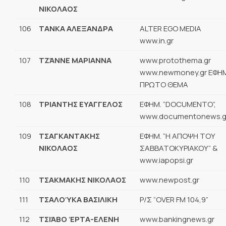
ΝΙΚΟΛΑΟΣ
106
ΤΑΝΚΑ ΑΛΕΞΑΝΔΡΑ
ALTER EGO MEDIA
www.in.gr
107
ΤΖΆΝΝΕ ΜΑΡΙΑΝΝΑ
www.protothema.gr
www.newmoney.gr ΕΦΗΜ
ΠΡΩΤΟ ΘΕΜΑ
108
ΤΡΙΑΝΤΗΣ ΕΥΑΓΓΕΛΟΣ
ΕΦΗΜ. “DOCUMENTO”,
www.documentonews.g
109
ΤΣΑΓΚΑΝΤΑΚΗΣ
ΕΦΗΜ. “Η ΑΠΟΨΗ ΤΟΥ
ΝΙΚΟΛΑΟΣ
ΣΑΒΒΑΤΟΚΥΡΙΑΚΟΥ” &
www.iapopsi.gr
110
ΤΣΑΚΜΑΚΗΣ ΝΙΚΟΛΑΟΣ
www.newpost.gr
111
ΤΣΑΛΟΎΚΑ ΒΑΣΙΛΙΚΗ
Ρ/Σ “OVER FM 104,9”
112
ΤΣΙΆΒΟ ΈΡΤΑ-ΕΛΕΝΗ
www.bankingnews.gr