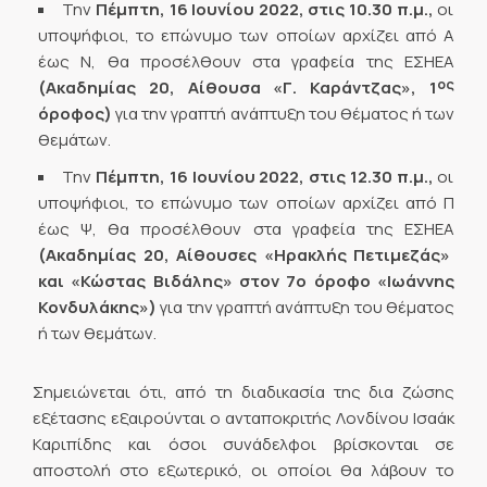
Την
Πέμπτη, 16 Ιουνίου 2022, στις 10.30 π.μ.,
οι
υποψήφιοι, το επώνυμο των οποίων αρχίζει από A
έως Ν, θα προσέλθουν στα γραφεία της ΕΣΗΕΑ
ος
(Ακαδημίας 20, Αίθουσα «Γ. Καράντζας», 1
όροφος)
για την γραπτή ανάπτυξη του θέματος ή των
θεμάτων.
Την
Πέμπτη, 16 Ιουνίου 2022, στις 12.30 π.μ.,
οι
υποψήφιοι, το επώνυμο των οποίων αρχίζει από Π
έως Ψ, θα προσέλθουν στα γραφεία της ΕΣΗΕΑ
(Ακαδημίας 20, Αίθουσες «Ηρακλής Πετιμεζάς»
και «Κώστας Βιδάλης» στον 7ο όροφο «Iωάννης
Κονδυλάκης»)
για την γραπτή ανάπτυξη του θέματος
ή των θεμάτων.
Σημειώνεται ότι, από τη διαδικασία της δια ζώσης
εξέτασης εξαιρούνται ο ανταποκριτής Λονδίνου Ισαάκ
Καριπίδης και όσοι συνάδελφοι βρίσκονται σε
αποστολή στο εξωτερικό, οι οποίοι θα λάβουν το