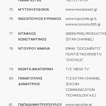
ΠΑΝΑΓΙΩΤΗΣ
“AUTO ΤΡΙΤΗ”
75
ΜΎΤΙΛΗ ΕΥΔΟΚΙΑ
www.newsbeast.gr
76
ΝΑΣΟΠΟΥΛΟΣ ΚΥΡΙΑΚΟΣ
www.topontiki.gr &
www.economy365.gr
77
ΝΤΆΦΛΟΣ
GREEN PIXEL PRODUCTIO
ΚΩΝΣΤΑΝΤΙΝΟΣ
(STAR CHANNEL)
78
ΝΤΟΥΡΟΥ ΑΙΜΙΛΙΑ
ΕΦΗΜ. “DOCUMENTO”
ΠΟΛΙΤΙΣΤΙΚΟ ΕΝΘΕΤΟ
“DOCVILLE”
79
ΝΩΝΤΑ ΑΙΚΑΤΕΡΙΝΗ
Τ/Σ “MEGA TV”
80
ΠΑΝΑΓΟΥΛΗΣ
Τ/Σ EXTRA CHANNEL
ΔΗΜΗΤΡΙΟΣ
(EXCOM
COMMUNICATION
TECHNOLOGY A.E.)
81
ΠΑΠΑΔΗΜΗΤΡΟΠΟΥΛΟΥ
www.reporter.gr