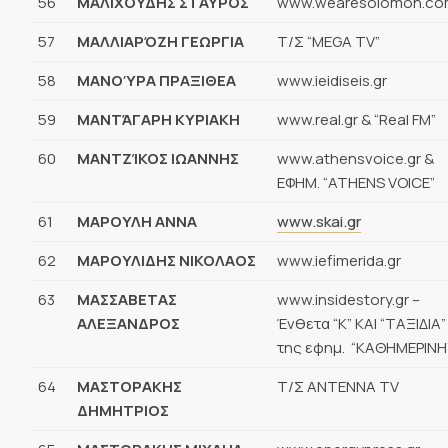
56
ΜΑΛΙΧΟΥΔΗΣ ΣΤΑΥΡΟΣ
www.wearesolomon.co
57
ΜΑΛΛΙΑΡΌΖΗ ΓΕΩΡΓΙΑ
Τ/Σ “MEGA TV”
58
ΜΑΝΟΎΡΑ ΠΡΑΞΙΘΕΑ
www.ieidiseis.gr
59
ΜΑΝΤΆΓΑΡΗ ΚΥΡΙΑΚΗ
www.real.gr & “Real FM”
60
ΜΑΝΤΖΊΚΟΣ ΙΩΑΝΝΗΣ
www.athensvoice.gr &
ΕΦΗΜ. “ATHENS VOICE”
61
ΜΑΡΟΥΛΗ ΑΝΝΑ
www.skai.gr
62
ΜΑΡΟΥΛΙΔΗΣ ΝΙΚΟΛΑΟΣ
www.iefimerida.gr
63
ΜΑΣΣΑΒΕΤΑΣ
www.insidestory.gr –
ΑΛΕΞΑΝΔΡΟΣ
Ένθετα “Κ” ΚΑΙ “ΤΑΞΙΔΙΑ”
της εφημ. “ΚΑΘΗΜΕΡΙΝΗ
64
ΜΑΣΤΟΡΑΚΗΣ
Τ/Σ ΑΝΤΕΝΝΑ TV
ΔΗΜΗΤΡΙΟΣ