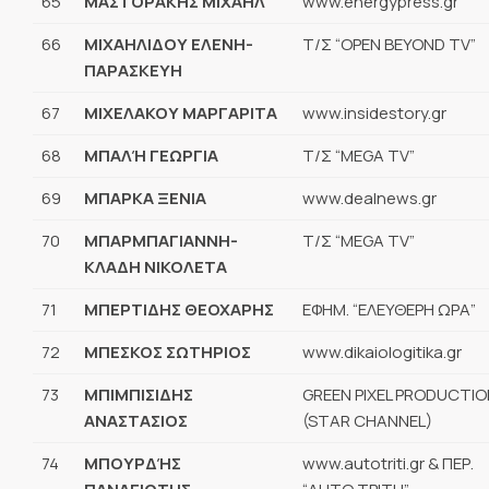
65
ΜΑΣΤΟΡΑΚΗΣ ΜΙΧΑΗΛ
www.energypress.gr
66
ΜΙΧΑΗΛΙΔΟΥ ΕΛΕΝΗ-
Τ/Σ “OPEN BEYOND TV”
ΠΑΡΑΣΚΕΥΗ
67
ΜΙΧΕΛΑΚΟΥ ΜΑΡΓΑΡΙΤΑ
www.insidestory.gr
68
ΜΠΑΛΉ ΓΕΩΡΓΙΑ
Τ/Σ “MEGA TV”
69
ΜΠΑΡΚΑ ΞΕΝΙΑ
www.dealnews.gr
70
ΜΠΑΡΜΠΑΓΙΑΝΝΗ-
Τ/Σ “MEGA TV”
ΚΛΑΔΗ ΝΙΚΟΛΕΤΑ
71
ΜΠΕΡΤΙΔΗΣ ΘΕΟΧΑΡΗΣ
ΕΦΗΜ. “ΕΛΕΥΘΕΡΗ ΩΡΑ”
72
ΜΠΕΣΚΟΣ ΣΩΤΗΡΙΟΣ
www.dikaiologitika.gr
73
ΜΠΙΜΠΙΣΙΔΗΣ
GREEN PIXEL PRODUCTIO
ΑΝΑΣΤΑΣΙΟΣ
(STAR CHANNEL)
74
ΜΠΟΥΡΔΉΣ
www.autotriti.gr & ΠΕΡ.