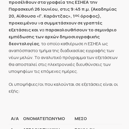
προσέλθουν στα γραφεία της ΕΣΗΕΑ την
Παρασκευή 26 Ιουνίου, στις 9:45 π.μ.
(Ακαδημίας
ος
20, Αίθουσα «Γ. Καράντζας», 1
όροφος),
προκειμένου
ν
α συμμετάσχουν σε γραπτές
εξετάσεις και ν
α
παρακολουθήσουν το σεμινάριο
εμπέδωσης των αρχών δημοσιογραφικής
δεοντολογίας
, το οποίο καθιέρωσε η ΕΣΗΕΑ ως
αναπόσπαστο τμήμα της διαδικασίας εγγραφής των
νέων μελών. Το αναλυτικό πρόγραμμα των εξετάσεων
θα αποσταλεί στις ηλεκτρονικές διευθύνσεις των
υποψηφίων τις επόμενες ημέρες.
Οι υποψήφιες/οι που καλούνται σε εξετάσεις είναι οι
εξής:
A/A
ΟΝΟΜΑΤΕΠΩΝΥΜΟ
ΜΕΣΟ