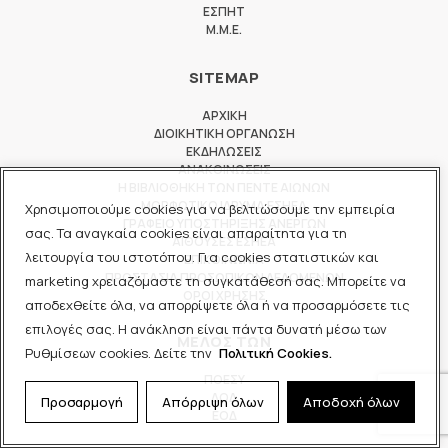
ΕΣΠΗΤ
M.M.E.
SITEMAP
ΑΡΧΙΚΗ
ΔΙΟΙΚΗΤΙΚΗ ΟΡΓΑΝΩΣΗ
ΕΚΔΗΛΩΣΕΙΣ
ΑΝΑΚΟΙΝΩΣΕΙΣ
Η ΒΙΒΛΙΟΘΗΚΗ ΤΩΝ ΠΕΝΤΕ ΑΙΩΝΩΝ
ΜΟΡΦΩΤΙΚΟ ΙΔΡΥΜΑ ΕΣΗΕΑ
Χρησιμοποιούμε cookies για να βελτιώσουμε την εμπειρία
ΓΡΑΦΕΙΟ ΥΠΟΣΤΗΡΙΞΗΣ ΑΝΕΡΓΩΝ
σας. Τα αναγκαία cookies είναι απαραίτητα για τη
ΑΙΘΟΥΣΕΣ ΕΣΗΕΑ
λειτουργία του ιστοτόπου. Για cookies στατιστικών και
ΕΠΙΚΟΙΝΩΝΙΑ
ΠΡΟΣΤΑΣΙΑ ΠΡΟΣΩΠΙΚΩΝ ΔΕΔΟΜΕΝΩΝ
marketing χρειαζόμαστε τη συγκατάθεσή σας. Μπορείτε να
ΟΡΟΙ ΧΡΗΣΗΣ
αποδεχθείτε όλα, να απορρίψετε όλα ή να προσαρμόσετε τις
επιλογές σας. Η ανάκληση είναι πάντα δυνατή μέσω των
ΜΕΛΟΣ ΤΩΝ
Ρυθμίσεων cookies. Δείτε την
Πολιτική Cookies.
ΠΟΕΣΥ
ΔΟΔ
Προσαρμογή
Απόρριψη όλων
Αποδοχή όλων
ΕΟΔ