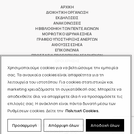
ΑΡΧΙΚΗ
ΔΙΟΙΚΗΤΙΚΗ ΟΡΓΑΝΩΣΗ
ΕΚΔΗΛΩΣΕΙΣ
ΑΝΑΚΟΙΝΩΣΕΙΣ
Η ΒΙΒΛΙΟΘΗΚΗ ΤΩΝ ΠΕΝΤΕ ΑΙΩΝΩΝ
ΜΟΡΦΩΤΙΚΟ ΙΔΡΥΜΑ ΕΣΗΕΑ
ΓΡΑΦΕΙΟ ΥΠΟΣΤΗΡΙΞΗΣ ΑΝΕΡΓΩΝ
ΑΙΘΟΥΣΕΣ ΕΣΗΕΑ
ΕΠΙΚΟΙΝΩΝΙΑ
ΠΡΟΣΤΑΣΙΑ ΠΡΟΣΩΠΙΚΩΝ ΔΕΔΟΜΕΝΩΝ
ΟΡΟΙ ΧΡΗΣΗΣ
Χρησιμοποιούμε cookies για να βελτιώσουμε την εμπειρία
ΜΕΛΟΣ ΤΩΝ
σας. Τα αναγκαία cookies είναι απαραίτητα για τη
λειτουργία του ιστοτόπου. Για cookies στατιστικών και
ΠΟΕΣΥ
marketing χρειαζόμαστε τη συγκατάθεσή σας. Μπορείτε να
ΔΟΔ
αποδεχθείτε όλα, να απορρίψετε όλα ή να προσαρμόσετε τις
ΕΟΔ
επιλογές σας. Η ανάκληση είναι πάντα δυνατή μέσω των
Ρυθμίσεων cookies. Δείτε την
Πολιτική Cookies.
Προσαρμογή
Απόρριψη όλων
Αποδοχή όλων
© 2021 ΕΣΗΕΑ - ALL RIGHTS RESERVED
DESIGN BY