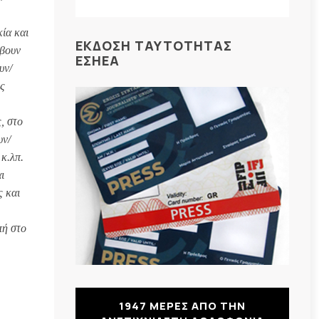
ία και
ΕΚΔΟΣΗ ΤΑΥΤΟΤΗΤΑΣ
άβουν
ΕΣΗΕΑ
υν/
ις
, στο
υν/
κ.λπ.
ι
ς και
πή στο
1947 ΜΕΡΕΣ ΑΠΟ ΤΗΝ