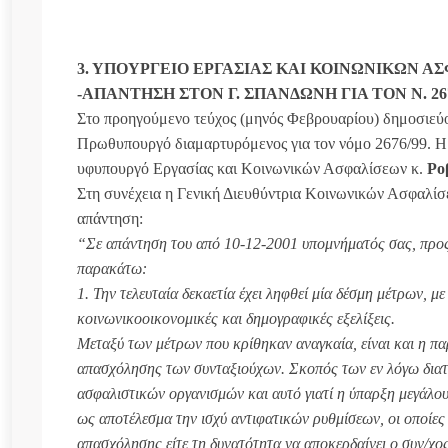
3. ΥΠΟΥΡΓΕΙΟ ΕΡΓΑΣΙΑΣ ΚΑΙ ΚΟΙΝΩΝΙΚΩΝ Α
-ΑΠΑΝΤΗΣΗ ΣΤΟΝ Γ. ΣΠΑΝΔΩΝΗ ΓΙΑ ΤΟΝ Ν. 267
Στο προηγούμενο τεύχος (μηνός Φεβρουαρίου) δημοσιεύ
Πρωθυπουργό διαμαρτυρόμενος για τον νόμο 2676/99. Η
υφυπουργό Εργασίας και Κοινωνικών Ασφαλίσεων κ.
Ρο
Στη συνέχεια η Γενική Διευθύντρια Κοινωνικών Ασφαλί
απάντηση:
“Σε απάντηση του από 10-12-2001 υπομνήματός σας, προς
παρακάτω:
1. Την τελευταία δεκαετία έχει ληφθεί μία δέσμη μέτρων, 
κοινωνικοοικονομικές και δημογραφικές εξελίξεις.
Μεταξύ των μέτρων που κρίθηκαν αναγκαία, είναι και η παρ
απασχόλησης των συνταξιούχων. Σκοπός των εν λόγω διατά
ασφαλιστικών οργανισμών και αυτό γιατί η ύπαρξη μεγάλου
ως αποτέλεσμα την ισχύ αντιφατικών ρυθμίσεων, οι οποίες
απασχόλησης είτε τη δυνατότητα να αποκερδαίνει ο συν/χος