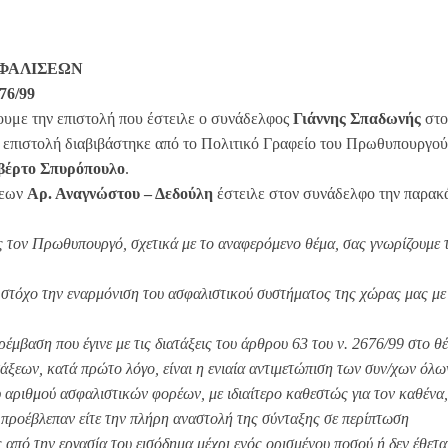
ΣΦΑΛΙΣΕΩΝ
6/99
ουμε την επιστολή που έστειλε ο συνάδελφος
Γιάννης Σπαδωνής
στο
 επιστολή διαβιβάστηκε από το Πολιτικό Γραφείο του Πρωθυπουργού
βέρτο Σπυρόπουλο
.
σεων
Αρ. Αναγνώστου – Δεδούλη
έστειλε στον συνάδελφο την παρακ
 τον Πρωθυπουργό, σχετικά με το αναφερόμενο θέμα, σας γνωρίζουμε 
με στόχο την εναρμόνιση του ασφαλιστικού συστήματος της χώρας μας με 
έμβαση που έγινε με τις διατάξεις του άρθρου 63 του ν. 2676/99 στο θ
ξεων, κατά πρώτο λόγο, είναι η ενιαία αντιμετώπιση των συν/χων όλω
 αριθμού ασφαλιστικών φορέων, με ιδιαίτερο καθεστώς για τον καθένα,
 προέβλεπαν είτε την πλήρη αναστολή της σύνταξης σε περίπτωση
 από την εργασία του εισόδημα μέχρι ενός ορισμένου ποσού ή δεν έθετα