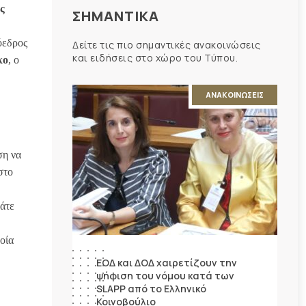
ς
ΣΗΜΑΝΤΙΚΑ
όεδρος
Δείτε τις πιο σημαντικές ανακοινώσεις
και ειδήσεις στο χώρο του Τύπου.
κο
, ο
ΑΝΑΚΟΙΝΩΣΕΙΣ
ση να
στο
άτε
οία
ΕΟΔ και ΔΟΔ χαιρετίζουν την
ψήφιση του νόμου κατά των
SLAPP από το Ελληνικό
Κοινοβούλιο