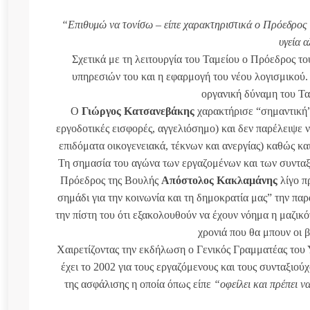
“Επιθυμώ να τονίσω – είπε χαρακτηριστικά ο Πρόεδρος
υγεία 
Σχετικά με τη λειτουργία του Ταμείου ο Πρόεδρος 
υπηρεσιών του και η εφαρμογή του νέου λογισμικού.
οργανική δύναμη του Τα
Ο
Γιώργος Κατσανεβάκης
χαρακτήρισε “σημαντική”
εργοδοτικές εισφορές, αγγελιόσημο) και δεν παρέλειψε ν
επιδόματα οικογενειακά, τέκνων και ανεργίας) καθώς κα
Τη σημασία του αγώνα των εργαζομένων και των συνταξι
Πρόεδρος της Βουλής
Απόστολος Κακλαμάνης
λίγο π
σημάδι για την κοινωνία και τη δημοκρατία μας” την π
την πίστη του ότι εξακολουθούν να έχουν νόημα η μαζικό
χρονιά που θα μπουν οι β
Χαιρετίζοντας την εκδήλωση ο Γενικός Γραμματέας του
έχει το 2002 για τους εργαζόμενους και τους συνταξιού
της ασφάλισης η οποία όπως είπε
“οφείλει και πρέπει να