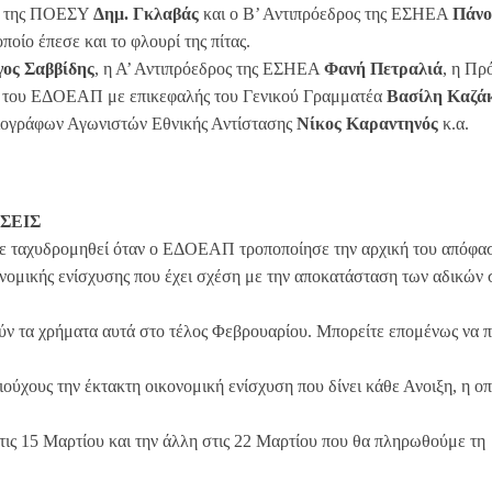
ος της ΠΟΕΣΥ
Δημ. Γκλαβάς
και ο Β’ Αντιπρόεδρος της ΕΣΗΕΑ
Πάνο
ποίο έπεσε και το φλουρί της πίτας.
γος Σαββίδης
, η Α’ Αντιπρόεδρος της ΕΣΗΕΑ
Φανή Πετραλιά
, η Πρ
ης του ΕΔΟΕΑΠ με επικεφαλής του Γενικού Γραμματέα
Βασίλη Καζά
ογράφων Αγωνιστών Εθνικής Αντίστασης
Νίκος Καραντηνός
κ.α.
ΣΕΙΣ
ίχε ταχυδρομηθεί όταν ο ΕΔΟΕΑΠ τροποποίησε την αρχική του απόφα
ονομικής ενίσχυσης που έχει σχέση με την αποκατάσταση των αδικών 
ύν τα χρήματα αυτά στο τέλος Φεβρουαρίου. Μπορείτε επομένως να π
ύχους την έκτακτη οικονομική ενίσχυση που δίνει κάθε Ανοιξη, η οπ
στις 15 Μαρτίου και την άλλη στις 22 Μαρτίου που θα πληρωθούμε τη