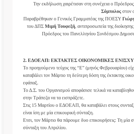
Την εκδήλωση χαιρέτισαν στη συνέχεια ο Πρόεδρ
Σόμπολος
στον ο
Παραβρέθηκαν ο Γενικός Γραμματέας της ΠΟΕΣΥ
Γιώρ
του ΔΠΣ
Μιμή Τουφεξή
, αντιπροσωπεία της διοίκησ
Πρόεδρος του Πανελληνίου Συνδέσμου Δημοσι
2. ΕΔΟΕΑΠ: ΕΚΤΑΚΤΕΣ ΟΙΚΟΝΟΜΙΚΕΣ ΕΝΙΣΧΥ
Το προηγούμενο τεύχος της “Ε” (μηνός Φεβρουαρίου) ε
καταβάλει τον Μάρτιο τη δεύτερη δόση της έκτακτης οικ
εφάπαξ.
Το Δ.Σ. του Οργανισμού αποφάσισε τελικά να καταβληθο
στην Τράπεζα να τα εισπράξετε.
Στις 15 Μαρτίου ο ΕΔΟΕΑΠ, θα καταβάλει στους συνταξιο
είναι ίση με μία επικουρική σύνταξη.
Ετσι, τον Μάρτιο θα πάρουμε δυο επικουρήσεις: Τη μία 
σύνταξη του Απριλίου.