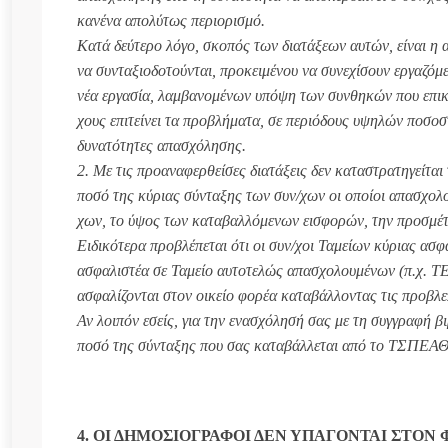
κανένα απολύτως περιορισμό.
Κατά δεύτερο λόγο, σκοπός των διατάξεων αυτών, είναι η 
να συνταξιοδοτούνται, προκειμένου να συνεχίσουν εργαζόμ
νέα εργασία, λαμβανομένων υπόψη των συνθηκών που επικ
χους επιτείνει τα προβλήματα, σε περιόδους υψηλών ποσοσ
δυνατότητες απασχόλησης.
2. Με τις προαναφερθείσες διατάξεις δεν καταστρατηγείται 
ποσό της κύριας σύνταξης των συν/χων οι οποίοι απασχολο
χων, το ύψος των καταβαλλόμενων εισφορών, την προσμέτ
Ειδικότερα προβλέπεται ότι οι συν/χοι Ταμείων κύριας ασ
ασφαλιστέα σε Ταμείο αυτοτελώς απασχολουμένων (π.χ. Τ
ασφαλίζονται στον οικείο φορέα καταβάλλοντας τις προβλ
Αν λοιπόν εσείς, για την ενασχόλησή σας με τη συγγραφή 
ποσό της σύνταξης που σας καταβάλλεται από το ΤΣΠΕΑ
4. ΟΙ ΔΗΜΟΣΙΟΓΡΑΦΟΙ ΔΕΝ ΥΠΑΓΟΝΤΑΙ ΣΤΟΝ