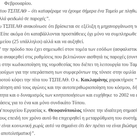
Φεβρουαρίου.
 του ΤΣΠΕΑΘ – ότι καταφέραμε να έχουμε σήμερα ένα Ταμείο με πληθ
αλλά φειδωλό σε παροχές”.
του ΤΣΠΕΑΘ ανακοίνωσε ότι βρίσκεται σε εξέλιξη η μηχανοργάνωση 
 Είπε ακόμα ότι καταβάλλονται προσπάθειες όχι μόνο να συμπληρωθε
μείου (25 υπάλληλοι) αλλά και να αυξηθεί.
 την πρόοδο που έχει σημειωθεί στον τομέα των εσόδων (ασφαλιστικ
α αναφερθεί στις ρυθμίσεις που βελτιώνουν αισθητά τις παροχές (συντ
ι στην κωδικοποίηση της νομοθεσίας που διέπει τη λειτουργία του Ταμ
ούχων για την υπεράσπιση των συμφερόντων της τόνισε στην ομιλία 
ροτού κόψει την πίτα του ΤΣΠΕΑΘ. Ο κ.
Κακλαμάνης
χαρακτήρισε 
αραίτηση από τους αγώνες και την αυτοπεριθωριοποίηση του κόσμου, 
τητα και ο δυναμισμός των κινητοποιήσεων και ευχήθηκε το 2002 να ε
άσεις για το ένα και μόνο συνδικάτο Τύπου.
 Υπουργείου Εργασίας κ.
Θεοφανόπουλος
τόνισε την ιδιαίτερη σημασ
χους επειδή τον χρόνο αυτό θα επιχειρηθεί η μεταρρύθμιση του συστή
 είναι κοινωνική χωρίς αυτό να σημαίνει ότι δεν πρέπει να είναι βιώσιμ
αποτελεσματική”
.