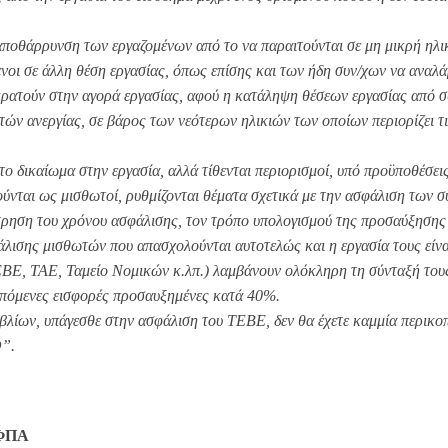
αποθάρρυνση των εργαζομένων από το να παραιτούνται σε μη μικρή ηλικ
ενοι σε άλλη θέση εργασίας, όπως επίσης και των ήδη συν/χων να αναλ
ρατούν στην αγορά εργασίας, αφού η κατάληψη θέσεων εργασίας από σ
τών ανεργίας, σε βάρος των νεότερων ηλικιών των οποίων περιορίζει τ
το δικαίωμα στην εργασία, αλλά τίθενται περιορισμοί, υπό προϋποθέσεις
ύνται ως μισθωτοί, ρυθμίζονται θέματα σχετικά με την ασφάλιση των σ
ρηση του χρόνου ασφάλισης, τον τρόπο υπολογισμού της προσαύξησης 
φάλισης μισθωτών που απασχολούνται αυτοτελώς και η εργασία τους είνα
ΕΒΕ, ΤΑΕ, Ταμείο Νομικών κ.λπ.) λαμβάνουν ολόκληρη τη σύνταξή του
επόμενες εισφορές προσαυξημένες κατά 40%.
βιβλίων, υπάγεσθε στην ασφάλιση του ΤΕΒΕ, δεν θα έχετε καμμία περικο
Θ”.
 ΦΠΑ