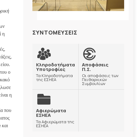
ωρική
των
ΣΥΝΤΟΜΕΥΣΕΙΣ
ί η
ές,
άξεις,
Κληροδοτήματα
Αποφάσεις
είου.
Υποτροφίες
Π.Σ.
του ο
Τα Κληροδοτήματα
Οι αποφάσεις των
της ΕΣΗΕΑ
Πειθαρχικών
“κακό
Συμβουλίων
δήλωσε
ίναι η
Αφιερώματα
ία που
ΕΣΗΕΑ
ματος
Τα Αφιερώματα της
η και
ΕΣΗΕΑ