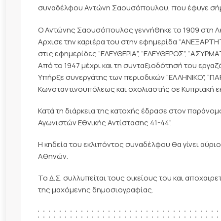
συναδέλφου Αντώνη Σαουσόπουλου, που έφυγε σήμερ
Ο Αντώνης Σαουσόπουλος γεννήθηκε το 1909 στη Λευ
Αρχισε την καριέρα του στην εφημερίδα “ΑΝΕΞΑΡΤΗΤ
στις εφημερίδες “ΕΛΕΥΘΕΡΙΑ”, “ΕΛΕΥΘΕΡΟΣ”, “ΑΣΥΡΜΑΤ
Από το 1947 μέχρι και τη συνταξιοδότησή του εργαζ
Υπήρξε συνεργάτης των περιοδικών “ΕΛΛΗΝΙΚΟ”, “ΠΑ
Κωνσταντινουπόλεως και σχολιαστής σε Κυπριακή εκ
Κατά τη διάρκεια της κατοχής έδρασε στον παράνο
Αγωνιστών Εθνικής Αντίστασης 41-44”.
Η κηδεία του εκλιπόντος συναδέλφου θα γίνει αύριο
Αθηνών.
Το Δ.Σ. συλλυπείται τους οικείους του και αποχαιρ
της μαχόμενης δημοσιογραφίας.