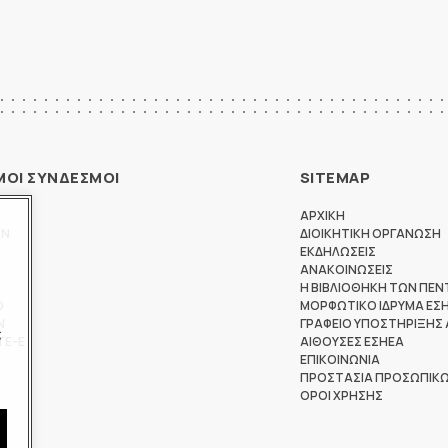
ΜΟΙ ΣΥΝΔΕΣΜΟΙ
SITEMAP
ΑΡΧΙΚΗ
ΩΝ
ΔΙΟΙΚΗΤΙΚΗ ΟΡΓΑΝΩΣΗ
ΕΚΔΗΛΩΣΕΙΣ
ΑΝΑΚΟΙΝΩΣΕΙΣ
Η ΒΙΒΛΙΟΘΗΚΗ ΤΩΝ ΠΕΝ
Θ
ΜΟΡΦΩΤΙΚΟ ΙΔΡΥΜΑ ΕΣ
Ν
ΓΡΑΦΕΙΟ ΥΠΟΣΤΗΡΙΞΗΣ
ς
ΤΕ-Ε
ΑΙΘΟΥΣΕΣ ΕΣΗΕΑ
ΕΠΙΚΟΙΝΩΝΙΑ
ΠΡΟΣΤΑΣΙΑ ΠΡΟΣΩΠΙΚ
ΟΡΟΙ ΧΡΗΣΗΣ