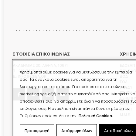
ΣΤΟΙΧΕΙΑ ΕΠΙΚΟΙΝΩΝΙΑΣ
ΧΡΗΣΙ
ΑΚΑΔΗΜΙΑΣ 20
,
ΑΘΗΝΑ
,
10671
ΕΔΟΕΑΠ
T.:
210-3675400
ΞΕΝΟΦ
Χρησιμοποιούμε cookies για να βελτιώσουμε την εμπειρία
E.:
INFO@ESIEA.GR
ΔΟΔ
σας. Τα αναγκαία cookies είναι απαραίτητα για τη
ΕΟΔ
λειτουργία του ιστοτόπου. Για cookies στατιστικών και
ΠΟΕΣΥ
ΕΣΗΕΜ-
marketing χρειαζόμαστε τη συγκατάθεσή σας. Μπορείτε να
ΕΣΗΕΠΗ
αποδεχθείτε όλα, να απορρίψετε όλα ή να προσαρμόσετε τι
ΕΣΗΕΘΣ
επιλογές σας. Η ανάκληση είναι πάντα δυνατή μέσω των
ΕΣΠΗΤ
M.M.E.
Ρυθμίσεων cookies. Δείτε την
Πολιτική Cookies.
Προσαρμογή
Απόρριψη όλων
Αποδοχή όλων