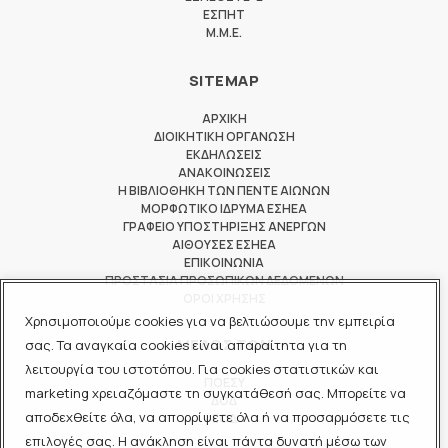
ΕΣΠΗΤ
M.M.E.
SITEMAP
ΑΡΧΙΚΗ
ΔΙΟΙΚΗΤΙΚΗ ΟΡΓΑΝΩΣΗ
ΕΚΔΗΛΩΣΕΙΣ
ΑΝΑΚΟΙΝΩΣΕΙΣ
Η ΒΙΒΛΙΟΘΗΚΗ ΤΩΝ ΠΕΝΤΕ ΑΙΩΝΩΝ
ΜΟΡΦΩΤΙΚΟ ΙΔΡΥΜΑ ΕΣΗΕΑ
ΓΡΑΦΕΙΟ ΥΠΟΣΤΗΡΙΞΗΣ ΑΝΕΡΓΩΝ
ΑΙΘΟΥΣΕΣ ΕΣΗΕΑ
ΕΠΙΚΟΙΝΩΝΙΑ
ΠΡΟΣΤΑΣΙΑ ΠΡΟΣΩΠΙΚΩΝ ΔΕΔΟΜΕΝΩΝ
ΟΡΟΙ ΧΡΗΣΗΣ
Χρησιμοποιούμε cookies για να βελτιώσουμε την εμπειρία
ΜΕΛΟΣ ΤΩΝ
σας. Τα αναγκαία cookies είναι απαραίτητα για τη
λειτουργία του ιστοτόπου. Για cookies στατιστικών και
ΠΟΕΣΥ
marketing χρειαζόμαστε τη συγκατάθεσή σας. Μπορείτε να
ΔΟΔ
αποδεχθείτε όλα, να απορρίψετε όλα ή να προσαρμόσετε τις
ΕΟΔ
επιλογές σας. Η ανάκληση είναι πάντα δυνατή μέσω των