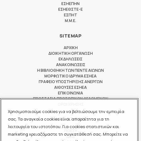
ΕΣΗΕΠΗΝ
ΕΣΗΕΘΣΤΕ-Ε
ΕΣΠΗΤ
M.M.E.
SITEMAP
ΑΡΧΙΚΗ
ΔΙΟΙΚΗΤΙΚΗ ΟΡΓΑΝΩΣΗ
ΕΚΔΗΛΩΣΕΙΣ
ΑΝΑΚΟΙΝΩΣΕΙΣ
Η ΒΙΒΛΙΟΘΗΚΗ ΤΩΝ ΠΕΝΤΕ ΑΙΩΝΩΝ
ΜΟΡΦΩΤΙΚΟ ΙΔΡΥΜΑ ΕΣΗΕΑ
ΓΡΑΦΕΙΟ ΥΠΟΣΤΗΡΙΞΗΣ ΑΝΕΡΓΩΝ
ΑΙΘΟΥΣΕΣ ΕΣΗΕΑ
ΕΠΙΚΟΙΝΩΝΙΑ
ΠΡΟΣΤΑΣΙΑ ΠΡΟΣΩΠΙΚΩΝ ΔΕΔΟΜΕΝΩΝ
ΟΡΟΙ ΧΡΗΣΗΣ
Χρησιμοποιούμε cookies για να βελτιώσουμε την εμπειρία
ΜΕΛΟΣ ΤΩΝ
σας. Τα αναγκαία cookies είναι απαραίτητα για τη
λειτουργία του ιστοτόπου. Για cookies στατιστικών και
ΠΟΕΣΥ
marketing χρειαζόμαστε τη συγκατάθεσή σας. Μπορείτε να
ΔΟΔ