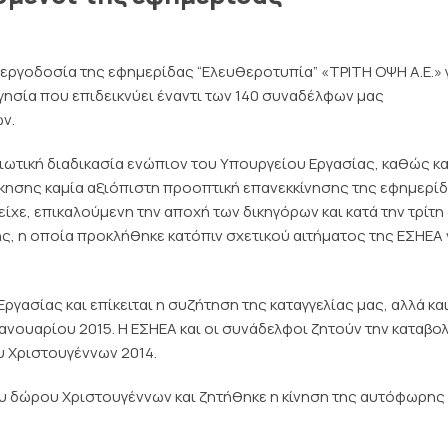
 εργοδοσία της εφημερίδας “Ελευθεροτυπία” «ΤΡΙΤΗ ΟΨΗ Α.Ε.» 
γησία που επιδεικνύει έναντι των 140 συναδέλφων μας
ν.
ιωτική διαδικασία ενώπιον του Υπουργείου Εργασίας, καθώς κ
κησης καμία αξιόπιστη προοπτική επανεκκίνησης της εφημερίδ
ίχε, επικαλούμενη την αποχή των δικηγόρων και κατά την τρίτη
, η οποία προκλήθηκε κατόπιν σχετικού αιτήματος της ΕΣΗΕΑ 
ασίας και επίκειται η συζήτηση της καταγγελίας μας, αλλά κα
ανουαρίου 2015. Η ΕΣΗΕΑ και οι συνάδελφοι ζητούν την καταβο
 Χριστουγέννων 2014.
ου δώρου Χριστουγέννων και ζητήθηκε η κίνηση της αυτόφωρης