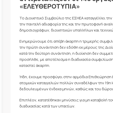
«ΕΛΕΥΘΕΡΟΤΥΠΙΑ»
Το Διοικητικό Συμβούλιο της ΕΣΗΕΑ καταγγέλλει την
την παντελή αδιαφορία της και την πρωτοφανή αναλ
δημοσιογράφων, διοικητικών υπαλλήλων και τεχνικώ
Ενημερώνουμε ότι απέβη άκαρπη η τριμερής συμφιλ
την πρώτη συνάντηση δεν εδόθη εκ μέρους της Διοί
κατά την δεύτερη συνάντηση, η διοίκηση δεν συμμετε
προσήλθε, με αποτέλεσμα η διαδικασία συμφιλίωσης
καταστεί άκαρπη.
Ήδη, έχουμε προσφύγει στην αρμόδια Επιθεώρηση Εργ
ατομικών καταγγελιών πολλών συναδέλφων την 19η Ι
δεδουλευμένων ένδεκα μηνών, καθώς και του δώρου
Επιπλέον, κατατέθηκαν μηνύσεις για μη καταβολή τ
διαδικασίας κατά των υπαιτίων.