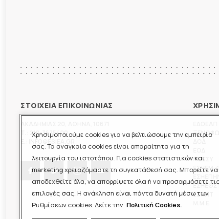
ΣΤΟΙΧΕΙΑ ΕΠΙΚΟΙΝΩΝΙΑΣ
ΧΡΗΣΙ
ΑΚΑΔΗΜΙΑΣ 20
,
ΑΘΗΝΑ
,
10671
ΕΔΟΕΑΠ
T.:
210-3675400
ΞΕΝΟΦ
Χρησιμοποιούμε cookies για να βελτιώσουμε την εμπειρία
E.:
INFO@ESIEA.GR
ΔΟΔ
σας. Τα αναγκαία cookies είναι απαραίτητα για τη
ΕΟΔ
λειτουργία του ιστοτόπου. Για cookies στατιστικών και
ΠΟΕΣΥ
ΕΣΗΕΜ-
marketing χρειαζόμαστε τη συγκατάθεσή σας. Μπορείτε να
ΕΣΗΕΠΗ
αποδεχθείτε όλα, να απορρίψετε όλα ή να προσαρμόσετε τι
ΕΣΗΕΘΣ
επιλογές σας. Η ανάκληση είναι πάντα δυνατή μέσω των
ΕΣΠΗΤ
M.M.E.
Ρυθμίσεων cookies. Δείτε την
Πολιτική Cookies.