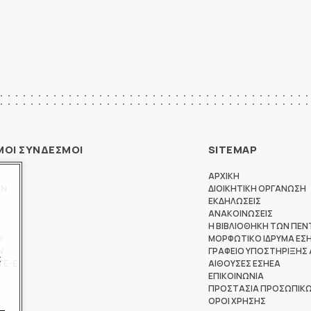
ΜΟΙ ΣΥΝΔΕΣΜΟΙ
SITEMAP
ΑΡΧΙΚΗ
ΩΝ
ΔΙΟΙΚΗΤΙΚΗ ΟΡΓΑΝΩΣΗ
ΕΚΔΗΛΩΣΕΙΣ
ΑΝΑΚΟΙΝΩΣΕΙΣ
Η ΒΙΒΛΙΟΘΗΚΗ ΤΩΝ ΠΕΝ
Θ
ΜΟΡΦΩΤΙΚΟ ΙΔΡΥΜΑ ΕΣ
Ν
ΓΡΑΦΕΙΟ ΥΠΟΣΤΗΡΙΞΗΣ
ς
ΤΕ-Ε
ΑΙΘΟΥΣΕΣ ΕΣΗΕΑ
ΕΠΙΚΟΙΝΩΝΙΑ
ΠΡΟΣΤΑΣΙΑ ΠΡΟΣΩΠΙΚ
ΟΡΟΙ ΧΡΗΣΗΣ