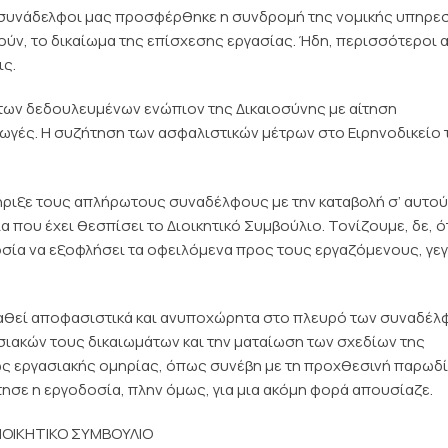
ι συνάδελφοι μας προσφέρθηκε η συνδρομή της νομικής υπηρε
ύν, το δικαίωμα της επίσχεσης εργασίας. Ήδη, περισσότεροι 
ις.
ς των δεδουλευμένων ενώπιον της Δικαιοσύνης με αίτηση
ωγές. Η συζήτηση των ασφαλιστικών μέτρων στο Ειρηνοδικείο 
στήριξε τους απλήρωτους συναδέλφους με την καταβολή σ’ αυτο
που έχει θεσπίσει το Διοικητικό Συμβούλιο. Τονίζουμε, δε, ό
οσία να εξοφλήσει τα οφειλόμενα προς τους εργαζόμενους, γε
σταθεί αποφασιστικά και ανυποχώρητα στο πλευρό των συναδέ
ασιακών τους δικαιωμάτων και την ματαίωση των σχεδίων της
ώς εργασιακής ομηρίας, όπως συνέβη με τη προχθεσινή παρωδ
ησε η εργοδοσία, πλην όμως, για μια ακόμη φορά απουσίαζε.
ΙΟΙΚΗΤΙΚΟ ΣΥΜΒΟΥΛΙΟ