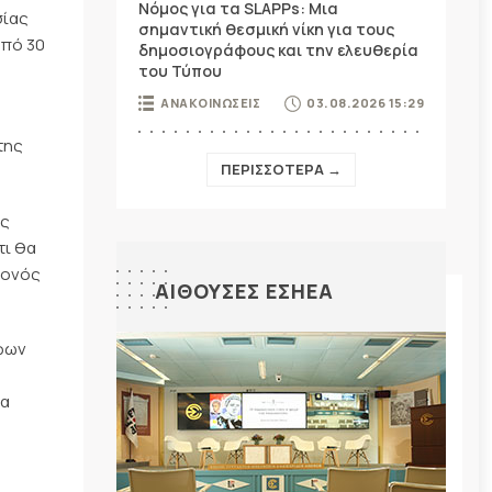
Νόμος για τα SLAPPs: Μια
σίας
σημαντική θεσμική νίκη για τους
από 30
δημοσιογράφους και την ελευθερία
του Τύπου
ΑΝΑΚΟΙΝΩΣΕΙΣ
03.08.2026 15:29
της
ΠΕΡΙΣΣΟΤΕΡΑ →
ύς
τι θα
γονός
ΑΙΘΟΥΣΕΣ ΕΣΗΕΑ
λφων
ία