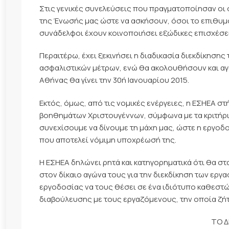
Στις γενικές συνελεύσεις που πραγματοποίησαν ο
της Ένωσής μας ώστε να ασκήσουν, όσοι το επιθυμο
συνάδελφοι έχουν κοινοποιήσει εξώδικες επισχέσε
Περαιτέρω, έχει ξεκινήσει η διαδικασία διεκδίκηση
ασφαλιστικών μέτρων, ενώ θα ακολουθήσουν και αγ
Αθήνας θα γίνει την 30ή Ιανουαρίου 2015.
Εκτός, όμως, από τις νομικές ενέργειες, η ΕΣΗΕΑ 
βοηθημάτων Χριστουγέννων, σύμφωνα με τα κριτήρια 
συνεχίσουμε να δίνουμε τη μάχη μας, ώστε η εργοδ
που αποτελεί νόμιμη υποχρέωσή της.
Η ΕΣΗΕΑ δηλώνει ρητά και κατηγορηματικά ότι θα 
στον δίκαιο αγώνα τους για την διεκδίκηση των εργ
εργοδοσίας να τους θέσει σε ένα ιδιότυπο καθεστ
διαβούλευσης με τους εργαζόμενους, την οποία ζήτ
ΤΟ Δ