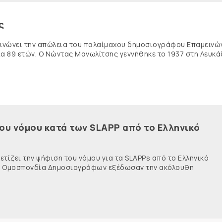
ς
κοινώνει την απώλεια του παλαίμαχου δημοσιογράφου Επαμειν
ία 89 ετών. Ο Νώντας Μανωλίτσης γεννήθηκε το 1937 στη Λευκά
του νόμου κατά των SLAPP από το Ελληνικό
τίζει την ψήφιση του νόμου για τα SLAPPs από το Ελληνικό
νής Ομοσπονδία Δημοσιογράφων εξέδωσαν την ακόλουθη