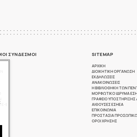
ΜΟΙ ΣΥΝΔΕΣΜΟΙ
SITEMAP
ΑΡΧΙΚΗ
ΩΝ
ΔΙΟΙΚΗΤΙΚΗ ΟΡΓΑΝΩΣΗ
ΕΚΔΗΛΩΣΕΙΣ
ΑΝΑΚΟΙΝΩΣΕΙΣ
Η ΒΙΒΛΙΟΘΗΚΗ ΤΩΝ ΠΕΝ
Θ
ΜΟΡΦΩΤΙΚΟ ΙΔΡΥΜΑ ΕΣ
Ν
ΓΡΑΦΕΙΟ ΥΠΟΣΤΗΡΙΞΗΣ
ς
ΤΕ-Ε
ΑΙΘΟΥΣΕΣ ΕΣΗΕΑ
ΕΠΙΚΟΙΝΩΝΙΑ
ΠΡΟΣΤΑΣΙΑ ΠΡΟΣΩΠΙΚ
ΟΡΟΙ ΧΡΗΣΗΣ