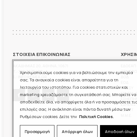
ΣΤΟΙΧΕΙΑ ΕΠΙΚΟΙΝΩΝΙΑΣ
ΧΡΗΣΙ
ΑΚΑΔΗΜΙΑΣ 20
,
ΑΘΗΝΑ
,
10671
ΕΔΟΕΑΠ
T.:
210-3675400
ΞΕΝΟΦ
Χρησιμοποιούμε cookies για να βελτιώσουμε την εμπειρία
E.:
INFO@ESIEA.GR
ΔΟΔ
σας. Τα αναγκαία cookies είναι απαραίτητα για τη
ΕΟΔ
λειτουργία του ιστοτόπου. Για cookies στατιστικών και
ΠΟΕΣΥ
ΕΣΗΕΜ-
marketing χρειαζόμαστε τη συγκατάθεσή σας. Μπορείτε να
ΕΣΗΕΠΗ
αποδεχθείτε όλα, να απορρίψετε όλα ή να προσαρμόσετε τι
ΕΣΗΕΘΣ
επιλογές σας. Η ανάκληση είναι πάντα δυνατή μέσω των
ΕΣΠΗΤ
M.M.E.
Ρυθμίσεων cookies. Δείτε την
Πολιτική Cookies.
Προσαρμογή
Απόρριψη όλων
Αποδοχή όλων