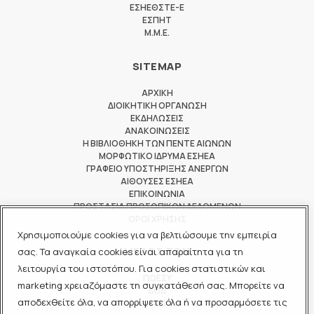
ΕΣΗΕΘΣΤΕ-Ε
ΕΣΠΗΤ
M.M.E.
SITEMAP
ΑΡΧΙΚΗ
ΔΙΟΙΚΗΤΙΚΗ ΟΡΓΑΝΩΣΗ
ΕΚΔΗΛΩΣΕΙΣ
ΑΝΑΚΟΙΝΩΣΕΙΣ
Η ΒΙΒΛΙΟΘΗΚΗ ΤΩΝ ΠΕΝΤΕ ΑΙΩΝΩΝ
ΜΟΡΦΩΤΙΚΟ ΙΔΡΥΜΑ ΕΣΗΕΑ
ΓΡΑΦΕΙΟ ΥΠΟΣΤΗΡΙΞΗΣ ΑΝΕΡΓΩΝ
ΑΙΘΟΥΣΕΣ ΕΣΗΕΑ
ΕΠΙΚΟΙΝΩΝΙΑ
ΠΡΟΣΤΑΣΙΑ ΠΡΟΣΩΠΙΚΩΝ ΔΕΔΟΜΕΝΩΝ
ΟΡΟΙ ΧΡΗΣΗΣ
Χρησιμοποιούμε cookies για να βελτιώσουμε την εμπειρία
ΜΕΛΟΣ ΤΩΝ
σας. Τα αναγκαία cookies είναι απαραίτητα για τη
λειτουργία του ιστοτόπου. Για cookies στατιστικών και
ΠΟΕΣΥ
marketing χρειαζόμαστε τη συγκατάθεσή σας. Μπορείτε να
ΔΟΔ
αποδεχθείτε όλα, να απορρίψετε όλα ή να προσαρμόσετε τις
ΕΟΔ