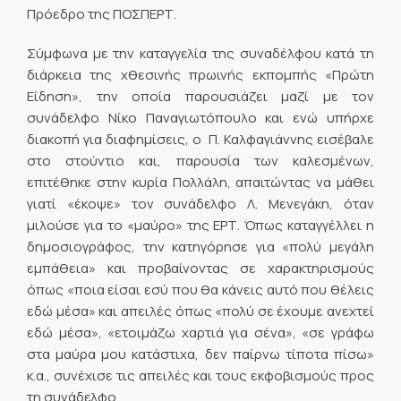
Πρόεδρο της ΠΟΣΠΕΡΤ.
Σύμφωνα με την καταγγελία της συναδέλφου κατά τη
διάρκεια της χθεσινής πρωινής εκπομπής «Πρώτη
Είδηση», την οποία παρουσιάζει μαζί με τον
συνάδελφο Νίκο Παναγιωτόπουλο και ενώ υπήρχε
διακοπή για διαφημίσεις, ο Π. Καλφαγιάννης εισέβαλε
στο στούντιο και, παρουσία των καλεσμένων,
επιτέθηκε στην κυρία Πολλάλη, απαιτώντας να μάθει
γιατί «έκοψε» τον συνάδελφο Λ. Μενεγάκη, όταν
μιλούσε για το «μαύρο» της ΕΡΤ. Όπως καταγγέλλει η
δημοσιογράφος, την κατηγόρησε για «πολύ μεγάλη
εμπάθεια» και προβαίνοντας σε χαρακτηρισμούς
όπως «ποια είσαι εσύ που θα κάνεις αυτό που θέλεις
εδώ μέσα» και απειλές όπως «πολύ σε έχουμε ανεχτεί
εδώ μέσα», «ετοιμάζω χαρτιά για σένα», «σε γράφω
στα μαύρα μου κατάστιχα, δεν παίρνω τίποτα πίσω»
κ.α., συνέχισε τις απειλές και τους εκφοβισμούς προς
τη συνάδελφο.