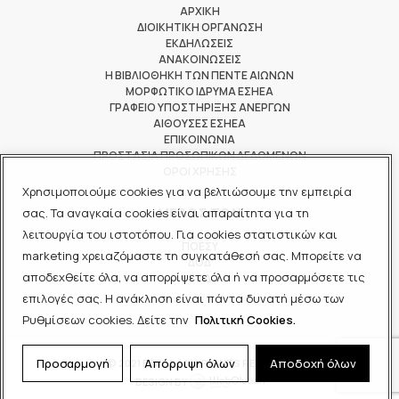
ΑΡΧΙΚΗ
ΔΙΟΙΚΗΤΙΚΗ ΟΡΓΑΝΩΣΗ
ΕΚΔΗΛΩΣΕΙΣ
ΑΝΑΚΟΙΝΩΣΕΙΣ
Η ΒΙΒΛΙΟΘΗΚΗ ΤΩΝ ΠΕΝΤΕ ΑΙΩΝΩΝ
ΜΟΡΦΩΤΙΚΟ ΙΔΡΥΜΑ ΕΣΗΕΑ
ΓΡΑΦΕΙΟ ΥΠΟΣΤΗΡΙΞΗΣ ΑΝΕΡΓΩΝ
ΑΙΘΟΥΣΕΣ ΕΣΗΕΑ
ΕΠΙΚΟΙΝΩΝΙΑ
ΠΡΟΣΤΑΣΙΑ ΠΡΟΣΩΠΙΚΩΝ ΔΕΔΟΜΕΝΩΝ
ΟΡΟΙ ΧΡΗΣΗΣ
Χρησιμοποιούμε cookies για να βελτιώσουμε την εμπειρία
ΜΕΛΟΣ ΤΩΝ
σας. Τα αναγκαία cookies είναι απαραίτητα για τη
λειτουργία του ιστοτόπου. Για cookies στατιστικών και
ΠΟΕΣΥ
marketing χρειαζόμαστε τη συγκατάθεσή σας. Μπορείτε να
ΔΟΔ
αποδεχθείτε όλα, να απορρίψετε όλα ή να προσαρμόσετε τις
ΕΟΔ
επιλογές σας. Η ανάκληση είναι πάντα δυνατή μέσω των
Ρυθμίσεων cookies. Δείτε την
Πολιτική Cookies.
Προσαρμογή
Απόρριψη όλων
Αποδοχή όλων
© 2021 ΕΣΗΕΑ - ALL RIGHTS RESERVED
DESIGN BY