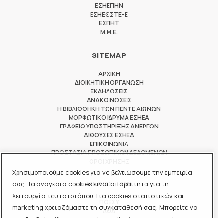
ΕΣΗΕΠΗΝ
ΕΣΗΕΘΣΤΕ-Ε
ΕΣΠΗΤ
M.M.E.
SITEMAP
ΑΡΧΙΚΗ
ΔΙΟΙΚΗΤΙΚΗ ΟΡΓΑΝΩΣΗ
ΕΚΔΗΛΩΣΕΙΣ
ΑΝΑΚΟΙΝΩΣΕΙΣ
Η ΒΙΒΛΙΟΘΗΚΗ ΤΩΝ ΠΕΝΤΕ ΑΙΩΝΩΝ
ΜΟΡΦΩΤΙΚΟ ΙΔΡΥΜΑ ΕΣΗΕΑ
ΓΡΑΦΕΙΟ ΥΠΟΣΤΗΡΙΞΗΣ ΑΝΕΡΓΩΝ
ΑΙΘΟΥΣΕΣ ΕΣΗΕΑ
ΕΠΙΚΟΙΝΩΝΙΑ
ΠΡΟΣΤΑΣΙΑ ΠΡΟΣΩΠΙΚΩΝ ΔΕΔΟΜΕΝΩΝ
ΟΡΟΙ ΧΡΗΣΗΣ
Χρησιμοποιούμε cookies για να βελτιώσουμε την εμπειρία
ΜΕΛΟΣ ΤΩΝ
σας. Τα αναγκαία cookies είναι απαραίτητα για τη
λειτουργία του ιστοτόπου. Για cookies στατιστικών και
ΠΟΕΣΥ
marketing χρειαζόμαστε τη συγκατάθεσή σας. Μπορείτε να
ΔΟΔ