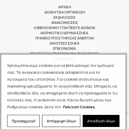
ΑΡΧΙΚΗ
ΔΙΟΙΚΗΤΙΚΗ ΟΡΓΑΝΩΣΗ
ΕΚΔΗΛΩΣΕΙΣ
ΑΝΑΚΟΙΝΩΣΕΙΣ
Η ΒΙΒΛΙΟΘΗΚΗ ΤΩΝ ΠΕΝΤΕ ΑΙΩΝΩΝ
ΜΟΡΦΩΤΙΚΟ ΙΔΡΥΜΑ ΕΣΗΕΑ
ΓΡΑΦΕΙΟ ΥΠΟΣΤΗΡΙΞΗΣ ΑΝΕΡΓΩΝ
ΑΙΘΟΥΣΕΣ ΕΣΗΕΑ
ΕΠΙΚΟΙΝΩΝΙΑ
ΠΡΟΣΤΑΣΙΑ ΠΡΟΣΩΠΙΚΩΝ ΔΕΔΟΜΕΝΩΝ
ΟΡΟΙ ΧΡΗΣΗΣ
Χρησιμοποιούμε cookies για να βελτιώσουμε την εμπειρία
ΜΕΛΟΣ ΤΩΝ
σας. Τα αναγκαία cookies είναι απαραίτητα για τη
λειτουργία του ιστοτόπου. Για cookies στατιστικών και
ΠΟΕΣΥ
marketing χρειαζόμαστε τη συγκατάθεσή σας. Μπορείτε να
ΔΟΔ
αποδεχθείτε όλα, να απορρίψετε όλα ή να προσαρμόσετε τις
ΕΟΔ
επιλογές σας. Η ανάκληση είναι πάντα δυνατή μέσω των
Ρυθμίσεων cookies. Δείτε την
Πολιτική Cookies.
Προσαρμογή
Απόρριψη όλων
Αποδοχή όλων
© 2021 ΕΣΗΕΑ - ALL RIGHTS RESERVED
DESIGN BY