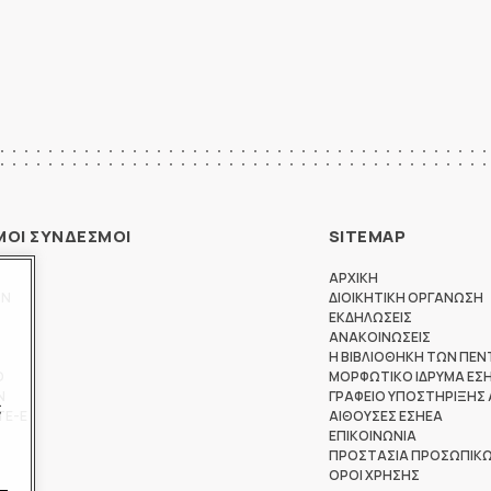
ΜΟΙ ΣΥΝΔΕΣΜΟΙ
SITEMAP
ΑΡΧΙΚΗ
ΩΝ
ΔΙΟΙΚΗΤΙΚΗ ΟΡΓΑΝΩΣΗ
ΕΚΔΗΛΩΣΕΙΣ
ΑΝΑΚΟΙΝΩΣΕΙΣ
Η ΒΙΒΛΙΟΘΗΚΗ ΤΩΝ ΠΕΝ
Θ
ΜΟΡΦΩΤΙΚΟ ΙΔΡΥΜΑ ΕΣ
Ν
ΓΡΑΦΕΙΟ ΥΠΟΣΤΗΡΙΞΗΣ
ς
ΤΕ-Ε
ΑΙΘΟΥΣΕΣ ΕΣΗΕΑ
ΕΠΙΚΟΙΝΩΝΙΑ
ΠΡΟΣΤΑΣΙΑ ΠΡΟΣΩΠΙΚ
ΟΡΟΙ ΧΡΗΣΗΣ