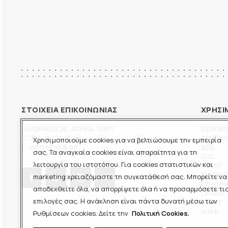
ΣΤΟΙΧΕΙΑ ΕΠΙΚΟΙΝΩΝΙΑΣ
ΧΡΗΣΙ
ΑΚΑΔΗΜΙΑΣ 20
,
ΑΘΗΝΑ
,
10671
ΕΔΟΕΑΠ
T.:
210-3675400
ΞΕΝΟΦ
Χρησιμοποιούμε cookies για να βελτιώσουμε την εμπειρία
E.:
INFO@ESIEA.GR
ΔΟΔ
σας. Τα αναγκαία cookies είναι απαραίτητα για τη
ΕΟΔ
λειτουργία του ιστοτόπου. Για cookies στατιστικών και
ΠΟΕΣΥ
ΕΣΗΕΜ-
marketing χρειαζόμαστε τη συγκατάθεσή σας. Μπορείτε να
ΕΣΗΕΠΗ
αποδεχθείτε όλα, να απορρίψετε όλα ή να προσαρμόσετε τι
ΕΣΗΕΘΣ
επιλογές σας. Η ανάκληση είναι πάντα δυνατή μέσω των
ΕΣΠΗΤ
M.M.E.
Ρυθμίσεων cookies. Δείτε την
Πολιτική Cookies.