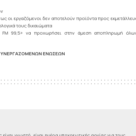
ών
ως οι εργαζόμενοι δεν αποτελούν προϊόντα προς εκμετάλλευ
ολογικά τους δικαιώματα
Α FM 99,5» να προχωρήσει στην άμεση αποπληρωμή όλω
 ΣΥΝΕΡΓΑΖΟΜΕΝΩΝ ΕΝΩΣΕΩΝ
ναι γνωστό, είναι ημέρα υποχρεωτικής αργίας για τους