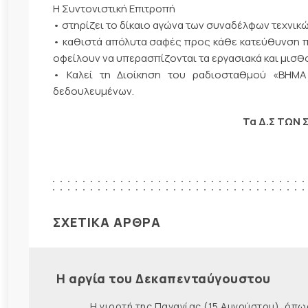
Η Συντονιστική Επιτροπή
• στηρίζει το δίκαιο αγώνα των συναδέλφων τεχνικ
• καθιστά απόλυτα σαφές προς κάθε κατεύθυνση π
οφείλουν να υπερασπίζονται τα εργασιακά και μισθ
• Καλεί τη Διοίκηση του ραδιοσταθμού «ΒΗΜ
δεδουλευμένων.
Τα Δ.Σ ΤΩΝ
ΣΧΕΤΙΚΑ ΑΡΘΡΑ
Η αργία του Δεκαπενταύγουστου
Η γιορτή της Παναγίας (15 Αυγούστου), όπως εί