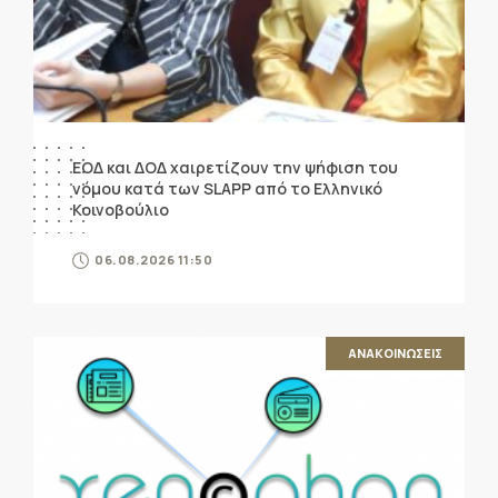
ΕΟΔ και ΔΟΔ χαιρετίζουν την ψήφιση του
νόμου κατά των SLAPP από το Ελληνικό
Κοινοβούλιο
06.08.2026 11:50
ΑΝΑΚΟΙΝΩΣΕΙΣ