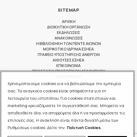
SITEMAP
ΑΡΧΙΚΗ
ΔΙΟΙΚΗΤΙΚΗ ΟΡΓΑΝΩΣΗ
ΕΚΔΗΛΩΣΕΙΣ
ΑΝΑΚΟΙΝΩΣΕΙΣ
Η ΒΙΒΛΙΟΘΗΚΗ ΤΩΝ ΠΕΝΤΕ ΑΙΩΝΩΝ
ΜΟΡΦΩΤΙΚΟ ΙΔΡΥΜΑ ΕΣΗΕΑ
ΓΡΑΦΕΙΟ ΥΠΟΣΤΗΡΙΞΗΣ ΑΝΕΡΓΩΝ
ΑΙΘΟΥΣΕΣ ΕΣΗΕΑ
ΕΠΙΚΟΙΝΩΝΙΑ
ΠΡΟΣΤΑΣΙΑ ΠΡΟΣΩΠΙΚΩΝ ΔΕΔΟΜΕΝΩΝ
ΟΡΟΙ ΧΡΗΣΗΣ
Χρησιμοποιούμε cookies για να βελτιώσουμε την εμπειρία
ΜΕΛΟΣ ΤΩΝ
σας. Τα αναγκαία cookies είναι απαραίτητα για τη
λειτουργία του ιστοτόπου. Για cookies στατιστικών και
ΠΟΕΣΥ
marketing χρειαζόμαστε τη συγκατάθεσή σας. Μπορείτε να
ΔΟΔ
αποδεχθείτε όλα, να απορρίψετε όλα ή να προσαρμόσετε τις
ΕΟΔ
επιλογές σας. Η ανάκληση είναι πάντα δυνατή μέσω των
Ρυθμίσεων cookies. Δείτε την
Πολιτική Cookies.