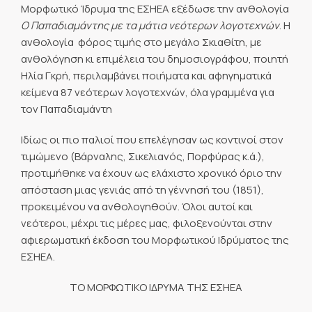
Μορφωτικό Ίδρυμα της ΕΣΗΕΑ εξέδωσε την ανθολογία
Ο Παπαδιαμάντης με τα μάτια νεότερων λογοτεχνών
. Η
ανθολογία  φόρος τιμής στο μεγάλο Σκιαθίτη, με
ανθολόγηση κι επιμέλεια του δημοσιογράφου, ποιητή
Ηλία Γκρή, περιλαμβάνει ποιήματα και αφηγηματικά
κείμενα 87 νεότερων λογοτεχνών, όλα γραμμένα για
τον Παπαδιαμάντη
Ιδίως οι πιο παλιοί που επελέγησαν ως κοντινοί στον
τιμώμενο (Βάρναλης, Σικελιανός, Πορφύρας κ.ά.),
προτιμήθηκε να έχουν ως ελάχιστο χρονικό όριο την
απόσταση μιας γενιάς από τη γέννησή του (1851),
προκειμένου να ανθολογηθούν. Όλοι αυτοί και
νεότεροι, μέχρι τις μέρες μας, φιλοξενούνται στην
αφιερωματική έκδοση του Μορφωτικού Ιδρύματος της
ΕΣΗΕΑ.
ΤΟ ΜΟΡΦΩΤΙΚΟ ΙΔΡΥΜΑ ΤΗΣ ΕΣΗΕΑ