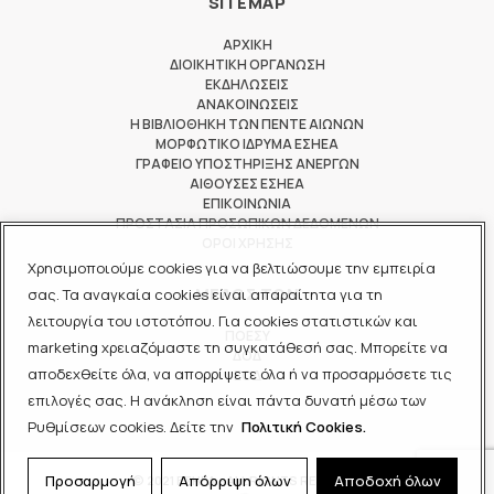
SITEMAP
ΑΡΧΙΚΗ
ΔΙΟΙΚΗΤΙΚΗ ΟΡΓΑΝΩΣΗ
ΕΚΔΗΛΩΣΕΙΣ
ΑΝΑΚΟΙΝΩΣΕΙΣ
Η ΒΙΒΛΙΟΘΗΚΗ ΤΩΝ ΠΕΝΤΕ ΑΙΩΝΩΝ
ΜΟΡΦΩΤΙΚΟ ΙΔΡΥΜΑ ΕΣΗΕΑ
ΓΡΑΦΕΙΟ ΥΠΟΣΤΗΡΙΞΗΣ ΑΝΕΡΓΩΝ
ΑΙΘΟΥΣΕΣ ΕΣΗΕΑ
ΕΠΙΚΟΙΝΩΝΙΑ
ΠΡΟΣΤΑΣΙΑ ΠΡΟΣΩΠΙΚΩΝ ΔΕΔΟΜΕΝΩΝ
ΟΡΟΙ ΧΡΗΣΗΣ
Χρησιμοποιούμε cookies για να βελτιώσουμε την εμπειρία
ΜΕΛΟΣ ΤΩΝ
σας. Τα αναγκαία cookies είναι απαραίτητα για τη
λειτουργία του ιστοτόπου. Για cookies στατιστικών και
ΠΟΕΣΥ
marketing χρειαζόμαστε τη συγκατάθεσή σας. Μπορείτε να
ΔΟΔ
αποδεχθείτε όλα, να απορρίψετε όλα ή να προσαρμόσετε τις
ΕΟΔ
επιλογές σας. Η ανάκληση είναι πάντα δυνατή μέσω των
Ρυθμίσεων cookies. Δείτε την
Πολιτική Cookies.
Προσαρμογή
Απόρριψη όλων
Αποδοχή όλων
© 2021 ΕΣΗΕΑ - ALL RIGHTS RESERVED