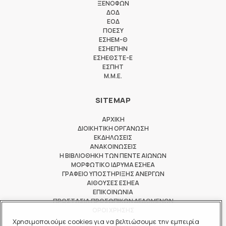
ΞΕΝΟΦΩΝ
ΔΟΔ
ΕΟΔ
ΠΟΕΣΥ
ΕΣΗΕΜ-Θ
ΕΣΗΕΠΗΝ
ΕΣΗΕΘΣΤΕ-Ε
ΕΣΠΗΤ
M.M.E.
SITEMAP
ΑΡΧΙΚΗ
ΔΙΟΙΚΗΤΙΚΗ ΟΡΓΑΝΩΣΗ
ΕΚΔΗΛΩΣΕΙΣ
ΑΝΑΚΟΙΝΩΣΕΙΣ
Η ΒΙΒΛΙΟΘΗΚΗ ΤΩΝ ΠΕΝΤΕ ΑΙΩΝΩΝ
ΜΟΡΦΩΤΙΚΟ ΙΔΡΥΜΑ ΕΣΗΕΑ
ΓΡΑΦΕΙΟ ΥΠΟΣΤΗΡΙΞΗΣ ΑΝΕΡΓΩΝ
ΑΙΘΟΥΣΕΣ ΕΣΗΕΑ
ΕΠΙΚΟΙΝΩΝΙΑ
ΠΡΟΣΤΑΣΙΑ ΠΡΟΣΩΠΙΚΩΝ ΔΕΔΟΜΕΝΩΝ
ΟΡΟΙ ΧΡΗΣΗΣ
Χρησιμοποιούμε cookies για να βελτιώσουμε την εμπειρία