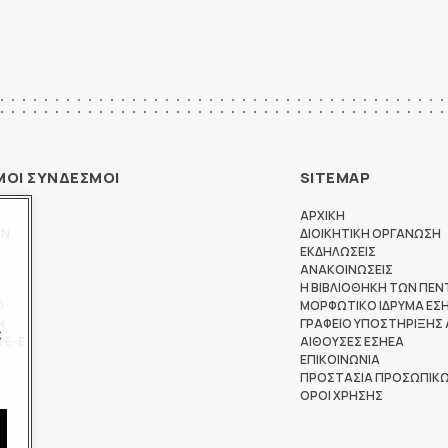
ΜΟΙ ΣΥΝΔΕΣΜΟΙ
SITEMAP
ΑΡΧΙΚΗ
ΩΝ
ΔΙΟΙΚΗΤΙΚΗ ΟΡΓΑΝΩΣΗ
ΕΚΔΗΛΩΣΕΙΣ
ΑΝΑΚΟΙΝΩΣΕΙΣ
Η ΒΙΒΛΙΟΘΗΚΗ ΤΩΝ ΠΕΝ
Θ
ΜΟΡΦΩΤΙΚΟ ΙΔΡΥΜΑ ΕΣ
Ν
ΓΡΑΦΕΙΟ ΥΠΟΣΤΗΡΙΞΗΣ
ς
ΤΕ-Ε
ΑΙΘΟΥΣΕΣ ΕΣΗΕΑ
ΕΠΙΚΟΙΝΩΝΙΑ
ΠΡΟΣΤΑΣΙΑ ΠΡΟΣΩΠΙΚ
ΟΡΟΙ ΧΡΗΣΗΣ