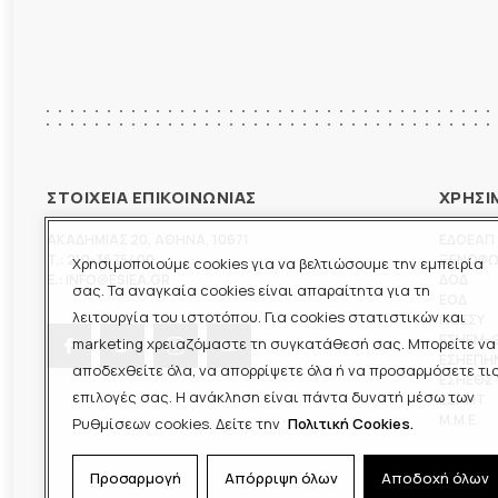
ΣΤΟΙΧΕΙΑ ΕΠΙΚΟΙΝΩΝΙΑΣ
ΧΡΗΣΙ
ΑΚΑΔΗΜΙΑΣ 20
,
ΑΘΗΝΑ
,
10671
ΕΔΟΕΑΠ
T.:
210-3675400
ΞΕΝΟΦ
Χρησιμοποιούμε cookies για να βελτιώσουμε την εμπειρία
E.:
INFO@ESIEA.GR
ΔΟΔ
σας. Τα αναγκαία cookies είναι απαραίτητα για τη
ΕΟΔ
λειτουργία του ιστοτόπου. Για cookies στατιστικών και
ΠΟΕΣΥ
ΕΣΗΕΜ-
marketing χρειαζόμαστε τη συγκατάθεσή σας. Μπορείτε να
ΕΣΗΕΠΗ
αποδεχθείτε όλα, να απορρίψετε όλα ή να προσαρμόσετε τι
ΕΣΗΕΘΣ
επιλογές σας. Η ανάκληση είναι πάντα δυνατή μέσω των
ΕΣΠΗΤ
M.M.E.
Ρυθμίσεων cookies. Δείτε την
Πολιτική Cookies.
Προσαρμογή
Απόρριψη όλων
Αποδοχή όλων