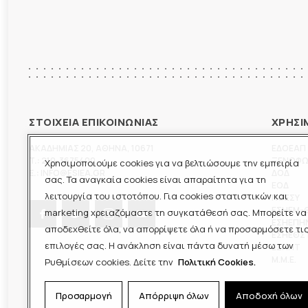
ΣΤΟΙΧΕΙΑ ΕΠΙΚΟΙΝΩΝΙΑΣ
ΧΡΗΣΙ
ΑΚΑΔΗΜΙΑΣ 20
,
ΑΘΗΝΑ
,
10671
ΕΔΟΕΑΠ
T.:
210-3675400
ΞΕΝΟΦ
Χρησιμοποιούμε cookies για να βελτιώσουμε την εμπειρία
E.:
INFO@ESIEA.GR
ΔΟΔ
σας. Τα αναγκαία cookies είναι απαραίτητα για τη
ΕΟΔ
λειτουργία του ιστοτόπου. Για cookies στατιστικών και
ΠΟΕΣΥ
ΕΣΗΕΜ-
marketing χρειαζόμαστε τη συγκατάθεσή σας. Μπορείτε να
ΕΣΗΕΠΗ
αποδεχθείτε όλα, να απορρίψετε όλα ή να προσαρμόσετε τι
ΕΣΗΕΘΣ
επιλογές σας. Η ανάκληση είναι πάντα δυνατή μέσω των
ΕΣΠΗΤ
M.M.E.
Ρυθμίσεων cookies. Δείτε την
Πολιτική Cookies.
Προσαρμογή
Απόρριψη όλων
Αποδοχή όλων