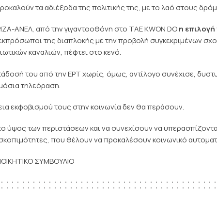
ροκαλούν τα αδιέξοδα της πολιτικής της, με το λαό στους δρό
ΡΙΖΑ-ΑΝΕΛ, από την γιγαντοοθόνη στο TAE KWON DO
η επιλογή
εκπρόσωποι της διαπλοκής με την προβολή συγκεκριμένων σχ
ιωτικών καναλιών, πέφτει στο κενό.
τάδοσή του από την ΕΡΤ χωρίς, όμως, αντίλογο συνέχισε, δυστ
μόσια τηλεόραση.
ια εκφοβισμού τους στην κοινωνία δεν θα περάσουν.
ο ύψος των περιστάσεων και να συνεχίσουν να υπερασπίζοντα
 σκοπιμότητες, που θέλουν να προκαλέσουν κοινωνικό αυτοματ
ΙΟΙΚΗΤΙΚΟ ΣΥΜΒΟΥΛΙΟ