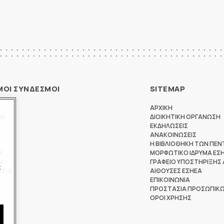
ΜΟΙ ΣΥΝΔΕΣΜΟΙ
SITEMAP
ΑΡΧΙΚΗ
ΩΝ
ΔΙΟΙΚΗΤΙΚΗ ΟΡΓΑΝΩΣΗ
ΕΚΔΗΛΩΣΕΙΣ
ΑΝΑΚΟΙΝΩΣΕΙΣ
Η ΒΙΒΛΙΟΘΗΚΗ ΤΩΝ ΠΕΝ
Θ
ΜΟΡΦΩΤΙΚΟ ΙΔΡΥΜΑ ΕΣ
Ν
ΓΡΑΦΕΙΟ ΥΠΟΣΤΗΡΙΞΗΣ
ς
ΤΕ-Ε
ΑΙΘΟΥΣΕΣ ΕΣΗΕΑ
ΕΠΙΚΟΙΝΩΝΙΑ
ΠΡΟΣΤΑΣΙΑ ΠΡΟΣΩΠΙΚ
ΟΡΟΙ ΧΡΗΣΗΣ