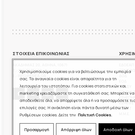
ΣΤΟΙΧΕΙΑ ΕΠΙΚΟΙΝΩΝΙΑΣ
ΧΡΗΣΙ
ΑΚΑΔΗΜΙΑΣ 20
,
ΑΘΗΝΑ
,
10671
ΕΔΟΕΑΠ
T.:
210-3675400
ΞΕΝΟΦ
Χρησιμοποιούμε cookies για να βελτιώσουμε την εμπειρία
E.:
INFO@ESIEA.GR
ΔΟΔ
σας. Τα αναγκαία cookies είναι απαραίτητα για τη
ΕΟΔ
λειτουργία του ιστοτόπου. Για cookies στατιστικών και
ΠΟΕΣΥ
ΕΣΗΕΜ-
marketing χρειαζόμαστε τη συγκατάθεσή σας. Μπορείτε να
ΕΣΗΕΠΗ
αποδεχθείτε όλα, να απορρίψετε όλα ή να προσαρμόσετε τι
ΕΣΗΕΘΣ
επιλογές σας. Η ανάκληση είναι πάντα δυνατή μέσω των
ΕΣΠΗΤ
M.M.E.
Ρυθμίσεων cookies. Δείτε την
Πολιτική Cookies.
Προσαρμογή
Απόρριψη όλων
Αποδοχή όλων