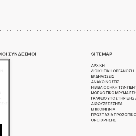
ΜΟΙ ΣΥΝΔΕΣΜΟΙ
SITEMAP
ΑΡΧΙΚΗ
ΩΝ
ΔΙΟΙΚΗΤΙΚΗ ΟΡΓΑΝΩΣΗ
ΕΚΔΗΛΩΣΕΙΣ
ΑΝΑΚΟΙΝΩΣΕΙΣ
Η ΒΙΒΛΙΟΘΗΚΗ ΤΩΝ ΠΕΝ
Θ
ΜΟΡΦΩΤΙΚΟ ΙΔΡΥΜΑ ΕΣ
Ν
ΓΡΑΦΕΙΟ ΥΠΟΣΤΗΡΙΞΗΣ
ς
ΤΕ-Ε
ΑΙΘΟΥΣΕΣ ΕΣΗΕΑ
ΕΠΙΚΟΙΝΩΝΙΑ
ΠΡΟΣΤΑΣΙΑ ΠΡΟΣΩΠΙΚ
ΟΡΟΙ ΧΡΗΣΗΣ