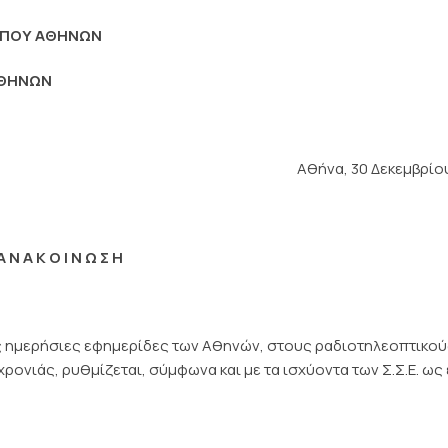
ΤΥΠΟΥ ΑΘΗΝΩΝ
ΑΘΗΝΩΝ
Αθήνα, 30 Δεκεμβρίο
Α Ν Α Κ Ο Ι Ν Ω Σ Η
ς ημερήσιες εφημερίδες των Αθηνών, στους ραδιοτηλεοπτικο
ρονιάς, ρυθμίζεται, σύμφωνα και με τα ισχύοντα των Σ.Σ.Ε. ως 