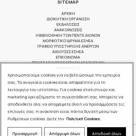
SITEMAP
ΑΡΧΙΚΗ
ΔΙΟΙΚΗΤΙΚΗ ΟΡΓΑΝΩΣΗ
ΕΚΔΗΛΩΣΕΙΣ
ΑΝΑΚΟΙΝΩΣΕΙΣ
Η ΒΙΒΛΙΟΘΗΚΗ ΤΩΝ ΠΕΝΤΕ ΑΙΩΝΩΝ
ΜΟΡΦΩΤΙΚΟ ΙΔΡΥΜΑ ΕΣΗΕΑ
ΓΡΑΦΕΙΟ ΥΠΟΣΤΗΡΙΞΗΣ ΑΝΕΡΓΩΝ
ΑΙΘΟΥΣΕΣ ΕΣΗΕΑ
ΕΠΙΚΟΙΝΩΝΙΑ
ΠΡΟΣΤΑΣΙΑ ΠΡΟΣΩΠΙΚΩΝ ΔΕΔΟΜΕΝΩΝ
ΟΡΟΙ ΧΡΗΣΗΣ
Χρησιμοποιούμε cookies για να βελτιώσουμε την εμπειρία
ΜΕΛΟΣ ΤΩΝ
σας. Τα αναγκαία cookies είναι απαραίτητα για τη
λειτουργία του ιστοτόπου. Για cookies στατιστικών και
ΠΟΕΣΥ
marketing χρειαζόμαστε τη συγκατάθεσή σας. Μπορείτε να
ΔΟΔ
αποδεχθείτε όλα, να απορρίψετε όλα ή να προσαρμόσετε τις
ΕΟΔ
επιλογές σας. Η ανάκληση είναι πάντα δυνατή μέσω των
Ρυθμίσεων cookies. Δείτε την
Πολιτική Cookies.
Προσαρμογή
Απόρριψη όλων
Αποδοχή όλων
© 2021 ΕΣΗΕΑ - ALL RIGHTS RESERVED