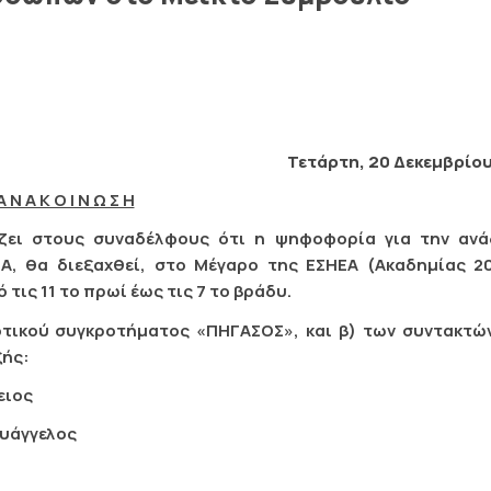
Τετάρτη, 20 Δεκεμβρίου
Α Ν Α Κ Ο Ι Ν Ω Σ Η
ζει στους συναδέλφους ότι η ψηφοφορία για την ανά
, θα διεξαχθεί, στο Μέγαρο της ΕΣΗΕΑ (Ακαδημίας 20
τις 11 το πρωί έως τις 7 το βράδυ.
τικού συγκροτήματος «ΠΗΓΑΣΟΣ», και β) των συντακτώ
ξής:
ιος
άγγελος