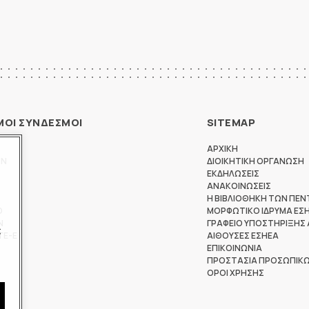
ΜΟΙ ΣΥΝΔΕΣΜΟΙ
SITEMAP
ΑΡΧΙΚΗ
ΩΝ
ΔΙΟΙΚΗΤΙΚΗ ΟΡΓΑΝΩΣΗ
ΕΚΔΗΛΩΣΕΙΣ
ΑΝΑΚΟΙΝΩΣΕΙΣ
Η ΒΙΒΛΙΟΘΗΚΗ ΤΩΝ ΠΕΝ
Θ
ΜΟΡΦΩΤΙΚΟ ΙΔΡΥΜΑ ΕΣ
Ν
ΓΡΑΦΕΙΟ ΥΠΟΣΤΗΡΙΞΗΣ
ς
ΤΕ-Ε
ΑΙΘΟΥΣΕΣ ΕΣΗΕΑ
ΕΠΙΚΟΙΝΩΝΙΑ
ΠΡΟΣΤΑΣΙΑ ΠΡΟΣΩΠΙΚ
ΟΡΟΙ ΧΡΗΣΗΣ