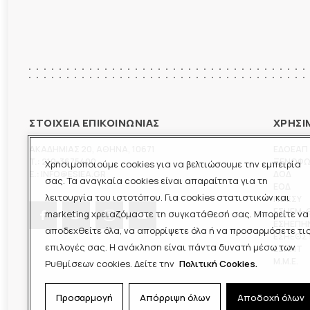
ΣΤΟΙΧΕΙΑ ΕΠΙΚΟΙΝΩΝΙΑΣ
ΧΡΗΣΙ
ΑΚΑΔΗΜΙΑΣ 20
,
ΑΘΗΝΑ
,
10671
ΕΔΟΕΑΠ
T.:
210-3675400
ΞΕΝΟΦ
Χρησιμοποιούμε cookies για να βελτιώσουμε την εμπειρία
E.:
INFO@ESIEA.GR
ΔΟΔ
σας. Τα αναγκαία cookies είναι απαραίτητα για τη
ΕΟΔ
λειτουργία του ιστοτόπου. Για cookies στατιστικών και
ΠΟΕΣΥ
ΕΣΗΕΜ-
marketing χρειαζόμαστε τη συγκατάθεσή σας. Μπορείτε να
ΕΣΗΕΠΗ
αποδεχθείτε όλα, να απορρίψετε όλα ή να προσαρμόσετε τι
ΕΣΗΕΘΣ
επιλογές σας. Η ανάκληση είναι πάντα δυνατή μέσω των
ΕΣΠΗΤ
M.M.E.
Ρυθμίσεων cookies. Δείτε την
Πολιτική Cookies.
Προσαρμογή
Απόρριψη όλων
Αποδοχή όλων