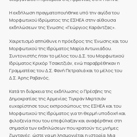
Η εκδήλωση πραγματοποιήθηκε υπό την αιγίδα του
Μορφωτικού Ιδρύματος της ΕΣΗΕΑ στην αίθουσα
εκδηλώσεων της Ένωσης «Γεώργιος Καράντζας».
Χαιρετισμό απηύθυνε η πρόεδρος της Ένωσης και του
Μορφωτικού της Ιδρύματος Μαρία Αντωνιάδου.
Συντονιστής ήταν το μέλος του Δ.Σ. του Μορφωτικού
Ιδρύματος Κρικόρ Τσακιτζιάν, ενώ παραβρέθηκαν η
Γραμματέας του Δ.Σ. Φανή Πετραλιά και το μέλος του
Δ.Σ. Άρης Ραβανός.
Κατά τη διάρκεια της εκδήλωσης ο Πρέσβης της
Δημοκρατίας της Αρμενίας Τιγκράν Μκρτσιάν
ευχαρίστησε τους εκπροσώπους της ΕΣΗΕΑ και του
Μορφωτικού της Ιδρύματος για τη θερμή υποδοχή και
φιλοξενία που του επεφύλαξαν και αναφέρθηκε στη
σημασία των εκδηλώσεων που κρατούν τις μνήμες
ζωντανές, ώστε να μη λησμονιέται η ιστορία. Μια