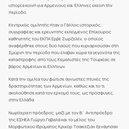
ιστορία κοινή για Αρμένιους και Έλληνες εκείνη την
περίοδο.
Κεντρικός ομιλητής ήταν ο Γάλλος ιστορικός,
συγγραφέας και ερευνητής εκλεγμένος Επίκουρος
καθηγητής του ΕΚΠΑ Ερβέ Ζωρζελέν, ο οποίος
αναφέρθηκε στους δύο λαούς που κυριαρχούσαν στη
Σμύρνη την περίοδο που έλαβαν χώρα τα γεγονότα της
καταστροφής από τους Κεμαλιστές της Τουρκίας σε
βάρος Αρμενίων κι Ελλήνων.
Κατά την ομιλία του φώτισε άγνωστες πτυχές της
δραστηριότητας των Αρμενίων, καθώς και το τι
ακολούθησε κατά τον ερχομό τους, ως πρόσφυγες,
στην Ελλάδα.
Νωρίτερα η πρόεδρος, μαζί με τον Β΄ Αντιπρόεδρο
της ΕΣΗΕΑ Γιώργο Γαβαλά και το μέλος του
Μορφωτικού Ιδρύματος Κρικόρ Τσακιτζιάν ξενάγησαν