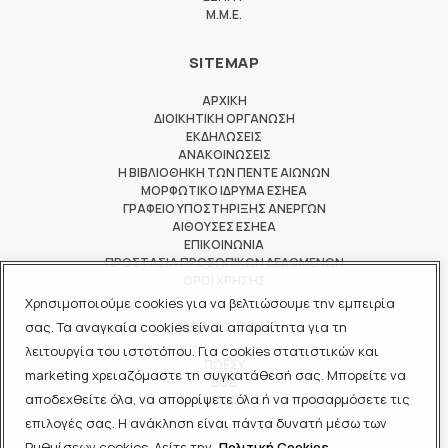
M.M.E.
SITEMAP
ΑΡΧΙΚΗ
ΔΙΟΙΚΗΤΙΚΗ ΟΡΓΑΝΩΣΗ
ΕΚΔΗΛΩΣΕΙΣ
ΑΝΑΚΟΙΝΩΣΕΙΣ
Η ΒΙΒΛΙΟΘΗΚΗ ΤΩΝ ΠΕΝΤΕ ΑΙΩΝΩΝ
ΜΟΡΦΩΤΙΚΟ ΙΔΡΥΜΑ ΕΣΗΕΑ
ΓΡΑΦΕΙΟ ΥΠΟΣΤΗΡΙΞΗΣ ΑΝΕΡΓΩΝ
ΑΙΘΟΥΣΕΣ ΕΣΗΕΑ
ΕΠΙΚΟΙΝΩΝΙΑ
ΠΡΟΣΤΑΣΙΑ ΠΡΟΣΩΠΙΚΩΝ ΔΕΔΟΜΕΝΩΝ
ΟΡΟΙ ΧΡΗΣΗΣ
Χρησιμοποιούμε cookies για να βελτιώσουμε την εμπειρία
ΜΕΛΟΣ ΤΩΝ
σας. Τα αναγκαία cookies είναι απαραίτητα για τη
λειτουργία του ιστοτόπου. Για cookies στατιστικών και
ΠΟΕΣΥ
marketing χρειαζόμαστε τη συγκατάθεσή σας. Μπορείτε να
ΔΟΔ
αποδεχθείτε όλα, να απορρίψετε όλα ή να προσαρμόσετε τις
ΕΟΔ
επιλογές σας. Η ανάκληση είναι πάντα δυνατή μέσω των
Ρυθμίσεων cookies. Δείτε την
Πολιτική Cookies.