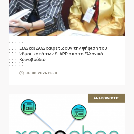
ΕΟΔ και ΔΟΔ χαιρετίζουν την ψήφιση του
νόμου κατά των SLAPP από το Ελληνικό
Κοινοβούλιο
06.08.2026 11:50
ΑΝΑΚΟΙΝΩΣΕΙΣ