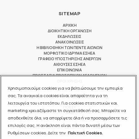
SITEMAP
ΑΡΧΙΚΗ
ΔΙΟΙΚΗΤΙΚΗ ΟΡΓΑΝΩΣΗ
ΕΚΔΗΛΩΣΕΙΣ
ΑΝΑΚΟΙΝΩΣΕΙΣ
Η ΒΙΒΛΙΟΘΗΚΗ ΤΩΝ ΠΕΝΤΕ ΑΙΩΝΩΝ
ΜΟΡΦΩΤΙΚΟ ΙΔΡΥΜΑ ΕΣΗΕΑ
ΓΡΑΦΕΙΟ ΥΠΟΣΤΗΡΙΞΗΣ ΑΝΕΡΓΩΝ
ΑΙΘΟΥΣΕΣ ΕΣΗΕΑ
ΕΠΙΚΟΙΝΩΝΙΑ
ΠΡΟΣΤΑΣΙΑ ΠΡΟΣΩΠΙΚΩΝ ΔΕΔΟΜΕΝΩΝ
ΟΡΟΙ ΧΡΗΣΗΣ
Χρησιμοποιούμε cookies για να βελτιώσουμε την εμπειρία
ΜΕΛΟΣ ΤΩΝ
σας. Τα αναγκαία cookies είναι απαραίτητα για τη
λειτουργία του ιστοτόπου. Για cookies στατιστικών και
ΠΟΕΣΥ
marketing χρειαζόμαστε τη συγκατάθεσή σας. Μπορείτε να
ΔΟΔ
αποδεχθείτε όλα, να απορρίψετε όλα ή να προσαρμόσετε τις
ΕΟΔ
επιλογές σας. Η ανάκληση είναι πάντα δυνατή μέσω των
Ρυθμίσεων cookies. Δείτε την
Πολιτική Cookies.