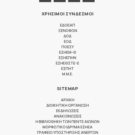
ΧΡΗΣΙΜΟΙ ΣΥΝΔΕΣΜΟΙ
ΕΔΟΕΑΠ
ΞΕΝΟΦΩΝ
ΔΟΔ
ΕΟΔ
ΠΟΕΣΥ
ΕΣΗΕΜ-Θ
ΕΣΗΕΠΗΝ
ΕΣΗΕΘΣΤΕ-Ε
ΕΣΠΗΤ
M.M.E.
SITEMAP
ΑΡΧΙΚΗ
ΔΙΟΙΚΗΤΙΚΗ ΟΡΓΑΝΩΣΗ
ΕΚΔΗΛΩΣΕΙΣ
ΑΝΑΚΟΙΝΩΣΕΙΣ
Η ΒΙΒΛΙΟΘΗΚΗ ΤΩΝ ΠΕΝΤΕ ΑΙΩΝΩΝ
ΜΟΡΦΩΤΙΚΟ ΙΔΡΥΜΑ ΕΣΗΕΑ
ΓΡΑΦΕΙΟ ΥΠΟΣΤΗΡΙΞΗΣ ΑΝΕΡΓΩΝ