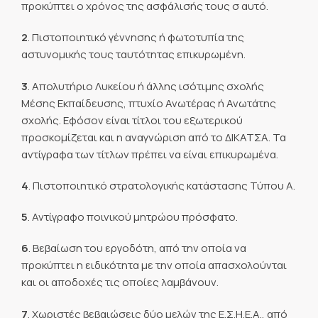
προκύπτει ο χρόνος της ασφάλισής τους σ αυτό.
2
. Πιστοποιητικό γέννησης ή φωτοτυπία της
αστυνομικής τους ταυτότητας επικυρωμένη.
3
. Απολυτήριο Λυκείου ή άλλης ισότιμης σχολής
Μέσης Εκπαίδευσης, πτυχίο Ανωτέρας ή Ανωτάτης
σχολής. Εφόσον είναι τίτλοι του εξωτερικού
προσκομίζεται και η αναγνώριση από το ΔΙΚΑΤΣΑ. Τα
αντίγραφα των τίτλων πρέπει να είναι επικυρωμένα.
4
. Πιστοποιητικό στρατολογικής κατάστασης Τύπου Α.
5
. Αντίγραφο ποινικού μητρώου πρόσφατο.
6
. Βεβαίωση του εργοδότη, από την οποία να
προκύπτει η ειδικότητα με την οποία απασχολούνται
και οι αποδοχές τις οποίες λαμβάνουν.
7
. Χωριστές βεβαιώσεις δύο μελών της Ε.Σ.Η.Ε.Α., από