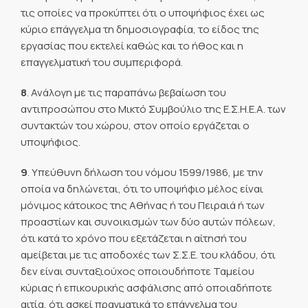
τις οποίες να προκύπτει ότι ο υποψήφιος έχει ως
κύριο επάγγελμα τη δημοσιογραφία, το είδος της
εργασίας που εκτελεί καθώς και το ήθος και η
επαγγελματική του συμπεριφορά.
8
. Ανάλογη με τις παραπάνω βεβαίωση του
αντιπροσώπου στο Μικτό Συμβούλιο της Ε.Σ.Η.Ε.Α. των
συντακτών του χώρου, στον οποίο εργάζεται ο
υποψήφιος.
9
. Υπεύθυνη δήλωση του νόμου 1599/1986, με την
οποία να δηλώνεται, ότι το υποψήφιο μέλος είναι
μόνιμος κάτοικος της Αθήνας ή του Πειραιά ή των
προαστίων και συνοικισμών των δύο αυτών πόλεων,
ότι κατά το χρόνο που εξετάζεται η αίτησή του
αμείβεται με τις αποδοχές των Σ.Σ.Ε. του κλάδου, ότι
δεν είναι συνταξιούχος οποιουδήποτε Ταμείου
κύριας ή επικουρικής ασφάλισης από οποιαδήποτε
αιτία, ότι ασκεί πραγματικά το επάγγελμα του