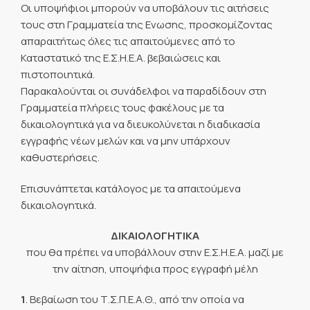
Οι υποψήφιοι μπορούν να υποβάλουν τις αιτήσεις
τους στη Γραμματεία της Ενωσης, προσκομίζοντας
απαραιτήτως όλες τις απαιτούμενες από το
Καταστατικό της Ε.Σ.Η.Ε.Α. βεβαιώσεις και
πιστοποιητικά.
Παρακαλούνται οι συνάδελφοι να παραδίδουν στη
Γραμματεία πλήρεις τους φακέλους με τα
δικαιολογητικά για να διευκολύνεται η διαδικασία
εγγραφής νέων μελών και να μην υπάρχουν
καθυστερήσεις.
Επισυνάπτεται κατάλογος με τα απαιτούμενα
δικαιολογητικά.
ΔΙΚΑΙΟΛΟΓΗΤΙΚΑ
που θα πρέπει να υποβάλλουν στην Ε.Σ.Η.Ε.Α. μαζί με
την αίτηση, υποψήφια προς εγγραφή μέλη
1
. Βεβαίωση του Τ.Σ.Π.Ε.Α.Θ., από την οποία να