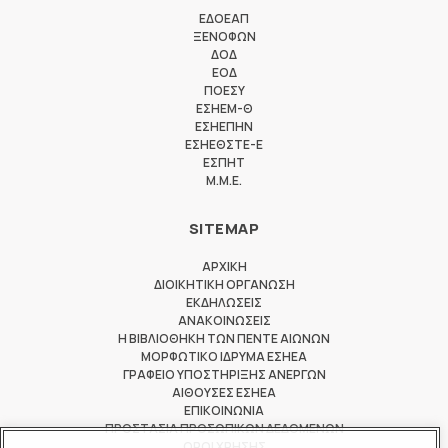
ΕΔΟΕΑΠ
ΞΕΝΟΦΩΝ
ΔΟΔ
ΕΟΔ
ΠΟΕΣΥ
ΕΣΗΕΜ-Θ
ΕΣΗΕΠΗΝ
ΕΣΗΕΘΣΤΕ-Ε
ΕΣΠΗΤ
M.M.E.
SITEMAP
ΑΡΧΙΚΗ
ΔΙΟΙΚΗΤΙΚΗ ΟΡΓΑΝΩΣΗ
ΕΚΔΗΛΩΣΕΙΣ
ΑΝΑΚΟΙΝΩΣΕΙΣ
Η ΒΙΒΛΙΟΘΗΚΗ ΤΩΝ ΠΕΝΤΕ ΑΙΩΝΩΝ
ΜΟΡΦΩΤΙΚΟ ΙΔΡΥΜΑ ΕΣΗΕΑ
ΓΡΑΦΕΙΟ ΥΠΟΣΤΗΡΙΞΗΣ ΑΝΕΡΓΩΝ
ΑΙΘΟΥΣΕΣ ΕΣΗΕΑ
ΕΠΙΚΟΙΝΩΝΙΑ
ΠΡΟΣΤΑΣΙΑ ΠΡΟΣΩΠΙΚΩΝ ΔΕΔΟΜΕΝΩΝ
ΟΡΟΙ ΧΡΗΣΗΣ