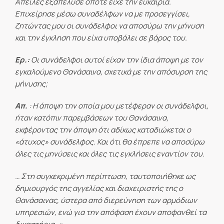
Απειλές εξαπέλυσε όποτε είχε την ευκαιρία.
Επιχείρησε μέσω συναδέλφων να με προσεγγίσει,
ζητώντας μου οι συνάδελφοι να αποσύρω την μήνυση
και την έγκληση που είχα υποβάλει σε βάρος του.
Ερ.:
Οι συνάδελφοι αυτοί είχαν την ίδια άποψη με τον
εγκαλούμενο Θανάσαινα, σχετικά με την απόσυρση της
μήνυσης;
Απ.
: Η άποψη την οποία μου μετέφεραν οι συνάδελφοι,
ήταν κατόπιν παρεμβάσεων του Θανάσαινα,
εκφέροντας την άποψη ότι αδίκως καταδιώκεται ο
«άτυχος» συνάδελφος. Και ότι θα έπρεπε να αποσύρω
όλες τις μηνύσεις και όλες τις εγκλήσεις εναντίον του.
… Στη συγκεκριμένη περίπτωση, ταυτοποιήθηκε ως
δημιουργός της αγγελίας και διαχειριστής της ο
Θανάσαινας, ύστερα από διερεύνηση των αρμόδιων
υπηρεσιών, ενώ για την απόφαση έχουν αποφανθεί τα