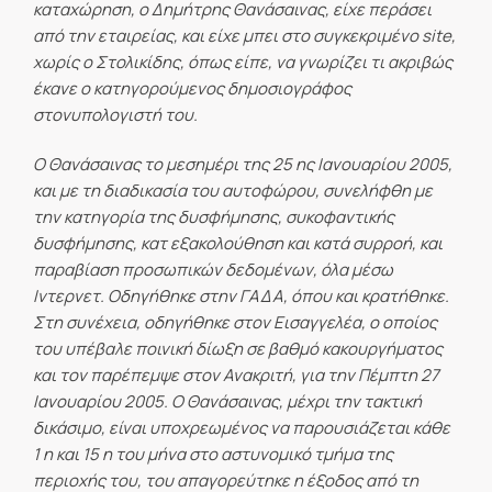
καταχώρηση, ο Δημήτρης Θανάσαινας, είχε περάσει
από την εταιρείας, και είχε μπει στο συγκεκριμένο
site,
χωρίς ο Στολικίδης, όπως είπε, να γνωρίζει τι ακριβώς
έκανε ο κατηγορούμενος δημοσιογράφος
στον
υπολογιστή του.
Ο Θανάσαινας το μεσημέρι της 25 ης Ιανουαρίου 2005,
και με τη διαδικασία του αυτοφώρου, συνελήφθη με
την κατηγορία της δυσφήμησης, συκοφαντικής
δυσφήμησης, κατ εξακολούθηση και κατά συρροή, και
παραβίαση προσωπικών δεδομένων, όλα μέσω
Ιντερνετ. Οδηγήθηκε στην ΓΑΔΑ, όπου και κρατήθηκε.
Στη συνέχεια, οδηγήθηκε στον Εισαγγελέα, ο οποίος
του υπέβαλε ποινική δίωξη σε βαθμό κακουργήματος
και τον παρέπεμψε στον Ανακριτή, για την Πέμπτη 27
Ιανουαρίου 2005. Ο Θανάσαινας, μέχρι την τακτική
δικάσιμο, είναι υποχρεωμένος να παρουσιάζεται κάθε
1 η και 15 η του μήνα στο αστυνομικό τμήμα της
περιοχής του, του απαγορεύτηκε η έξοδος από τη