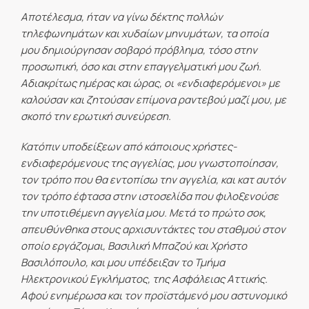
Αποτέλεσμα, ήταν να γίνω δέκτης πολλών
τηλεφωνημάτων και χυδαίων μηνυμάτων, τα οποία
μου δημιούργησαν σοβαρό πρόβλημα, τόσο στην
προσωπική, όσο και στην επαγγελματική μου ζωή.
Αδιακρίτως ημέρας και ώρας, οι «ενδιαφερόμενοι» με
καλούσαν και ζητούσαν επίμονα ραντεβού μαζί μου, με
σκοπό την ερωτική συνεύρεση.
Κατόπιν υποδείξεων από κάποιους χρήστες-
ενδιαφερόμενους της αγγελίας, μου γνωστοποίησαν,
τον τρόπο που θα εντοπίσω την αγγελία, και κατ αυτόν
τον τρόπο έφτασα στην ιστοσελίδα που φιλοξενούσε
την υποτιθέμενη αγγελία μου. Μετά το πρώτο σοκ,
απευθύνθηκα στους αρχισυντάκτες του σταθμού στον
οποίο εργάζομαι, Βασιλική Μπαζού και Χρήστο
Βασιλόπουλο, και μου υπέδειξαν το Τμήμα
Ηλεκτρονικού Εγκλήματος, της Ασφάλειας Αττικής.
Αφού ενημέρωσα και τον προϊστάμενό μου αστυνομικό