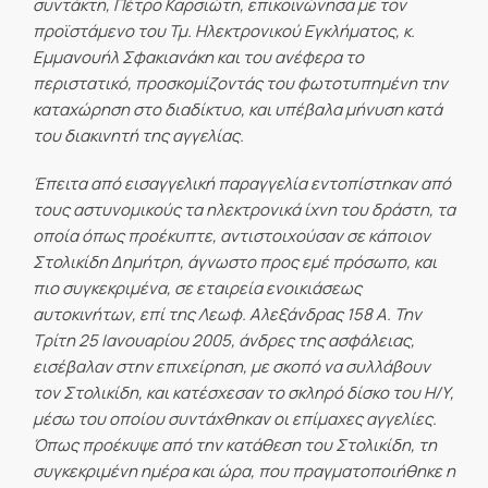
συντάκτη, Πέτρο Καρσιώτη, επικοινώνησα με τον
προϊστάμενο του Τμ. Ηλεκτρονικού Εγκλήματος, κ.
Εμμανουήλ Σφακιανάκη και του ανέφερα το
περιστατικό, προσκομίζοντάς του φωτοτυπημένη την
καταχώρηση στο διαδίκτυο, και υπέβαλα μήνυση κατά
του διακινητή της αγγελίας.
Έπειτα από εισαγγελική παραγγελία εντοπίστηκαν από
τους αστυνομικούς τα ηλεκτρονικά ίχνη του δράστη, τα
οποία όπως προέκυπτε, αντιστοιχούσαν σε κάποιον
Στολικίδη Δημήτρη, άγνωστο προς εμέ πρόσωπο, και
πιο συγκεκριμένα, σε εταιρεία ενοικιάσεως
αυτοκινήτων, επί της Λεωφ. Αλεξάνδρας 158 Α. Την
Τρίτη 25 Ιανουαρίου 2005, άνδρες της ασφάλειας,
εισέβαλαν στην επιχείρηση, με σκοπό να συλλάβουν
τον Στολικίδη, και κατέσχεσαν το σκληρό δίσκο του Η/Υ,
μέσω του οποίου συντάχθηκαν οι επίμαχες αγγελίες.
Όπως προέκυψε από την κατάθεση του Στολικίδη, τη
συγκεκριμένη ημέρα και ώρα, που πραγματοποιήθηκε η