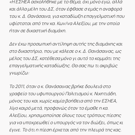
«Η ΕΣΗΕΑ ασχολήθηκε με το θέμα, όχι μόνο εγώ, αλλά
και άλλα μέλη του ΔΣ, όταν έφθασε σ εμάς η αναφορά
του κ. Δ. Θανάσαινα, για καταδίωξη επαγγελματική που
υφίσταται από την κα. Κων/να Αλεξίου, με την οποία
ήταν σε δικαστική διαμάχη.
Δεν έχω προσωπική αντίληψη αυτής της διαμάχης και
στο δικαστήριο, που με κάλεσε ο κ. Δ. Θανάσαινας, ως
μέλος του ΔΣ, κατέθεσα μόνο γι αυτό το κομμάτι της
επαγγελματικής καταδίωξης. Θα σας πω τι ακριβώς
γνωρίζω:
Το 2011, όταν ο κ. Θανάσαινας βρήκε δουλειά στο
γραφείο του υφυπουργού Πολιτισμού κ. Νικητιάδη,
μόνος του και χωρίς καμία βοήθεια από την ΕΣΗΕΑ,
λίγο καιρό μετά, προφανώς όταν το έμαθε η κα.
Αλεξίου, χρησιμοποίησε όλους τους τρόπους πίεσης
για να υποχρεωθεί ο υπουργός να τον διώξει, όπως κι
έγινε. Το ότι η πίεση έρχεται από την πλευρά της κας.