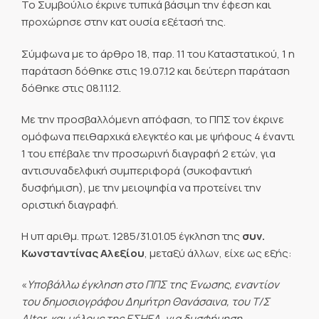
Το Συμβούλιο έκρινε τυπικά βάσιμη την έφεση και
προχώρησε στην κατ ουσία εξέτασή της.
Σύμφωνα με το άρθρο 18, παρ. 11 του Καταστατικού, 1 η
παράταση δόθηκε στις 19.07.12 και δεύτερη παράταση
δόθηκε στις 08.11.12.
Με την προσβαλλόμενη απόφαση, το ΠΠΣ τον έκρινε
ομόφωνα πειθαρχικά ελεγκτέο και με ψήφους 4 έναντι
1 του επέβαλε την προσωρινή διαγραφή 2 ετών, για
αντισυναδελφική συμπεριφορά (συκοφαντική
δυσφήμιση), με την μειοψηφία να προτείνει την
οριστική διαγραφή.
Η υπ αριθμ. πρωτ. 1285/31.01.05 έγκληση της
συν.
Κωνσταντίνας Αλεξίου
, μεταξύ άλλων, είχε ως εξής:
«
Υποβάλλω έγκληση στο ΠΠΣ της Ένωσης, εναντίον
του δημοσιογράφου Δημήτρη Θανάσαινα, του Τ/Σ 
Alter, και μέλους της ΕΣΗΕΑ, για δυσφήμηση,