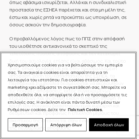
όπως αβάσιμα ισχυρίζεται. Αλλά και η συνδικαλιστική
προστασία της ΕΣΗΕΑ παρέχεται και στα μη μέλη της,
έστω και χωρίς ρητά να προκύπτει ως υποχρέωση, σε
όσους ασκούν την δημοσιογραφία.
Ο προβαλλόμενος λόγος πως το ΠΠΣ στην απόφασή
του υιοθέτησε αντικανονικά το σκεπτικό της
τελεσίδικης ποινικής απόφασης και δεν καταχωρεί
δική του αιτιολογία, επίσης είναι αβάσιμος. Και τούτο
Χρησιμοποιούμε cookies για να βελτιώσουμε την εμπειρία
γιατί, όπως αναφέρεται και στην προσβαλλόμενη
σας. Τα αναγκαία cookies είναι απαραίτητα για τη
απόφαση, βάση του Καταστατικού της ΕΣΗΕΑ, τα
λειτουργία του ιστοτόπου. Για cookies στατιστικών και
Πειθαρχικά Συμβούλια δεσμεύονται να ακολουθούν
marketing χρειαζόμαστε τη συγκατάθεσή σας. Μπορείτε να
τις ποινικές αποφάσεις, εκτός συγκεκριμένων
αποδεχθείτε όλα, να απορρίψετε όλα ή να προσαρμόσετε τις
εξαιρέσεων. Και αν ακόμη έχουν διάφορη άποψη, η
επιλογές σας. Η ανάκληση είναι πάντα δυνατή μέσω των
κρίση του ποινικού δικαστηρίου είναι κυρίαρχη και
Ρυθμίσεων cookies. Δείτε την
Πολιτική Cookies.
δεσμευτική και προφανώς η επίκληση μέρους του
σκεπτικού της εντάσσεται στην έννοια της αιτιολογίας
Προσαρμογή
Απόρριψη όλων
Αποδοχή όλων
της πειθαρχικής απόφασης.