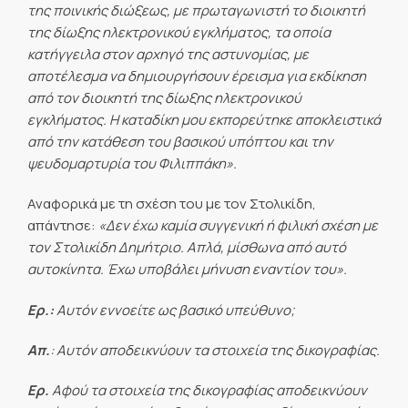
της ποινικής διώξεως, με πρωταγωνιστή το διοικητή
της δίωξης ηλεκτρονικού εγκλήματος, τα οποία
κατήγγειλα στον αρχηγό της αστυνομίας, με
αποτέλεσμα να δημιουργήσουν έρεισμα για εκδίκηση
από τον διοικητή της δίωξης ηλεκτρονικού
εγκλήματος. Η καταδίκη μου εκπορεύτηκε αποκλειστικά
από την κατάθεση του βασικού υπόπτου και την
ψευδομαρτυρία του Φιλιππάκη».
Αναφορικά με τη σχέση του με τον Στολικίδη,
απάντησε:
«Δεν έχω καμία συγγενική ή φιλική σχέση με
τον Στολικίδη Δημήτριο. Απλά, μίσθωνα από αυτό
αυτοκίνητα. Έχω υποβάλει μήνυση εναντίον του».
Ερ.:
Αυτόν εννοείτε ως βασικό υπεύθυνο;
Απ.
: Αυτόν αποδεικνύουν τα στοιχεία της δικογραφίας.
Ερ.
Αφού τα στοιχεία της δικογραφίας αποδεικνύουν