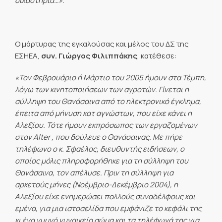
δικαστήρια…».
Ο μάρτυρας της εγκαλούσας και μέλος του ΔΣ της
ΕΣΗΕΑ,
συν. Γιώργος Φιλιππάκης
, κατέθεσε:
«Τον Φεβρουάριο ή Μάρτιο του 2005 ήμουν στα Τέμπη,
λόγω των κινητοποιήσεων των αγροτών. Γίνεται η
σύλληψη του Θανάσαινα από το ηλεκτρονικό έγκλημα,
έπειτα από μήνυση κατ αγνώστων, που είχε κάνει η
Αλεξίου. Τότε ήμουν εκπρόσωπος των εργαζομένων
στον
Alter
, που δούλευε ο Θανάσαινας. Με πήρε
τηλέφωνο ο κ. Σφαέλος, διευθυντής ειδήσεων, ο
οποίος μόλις πληροφορήθηκε για τη σύλληψη του
Θανάσαινα, τον απέλυσε. Πριν τη σύλληψη για
αρκετούς μήνες (Νοέμβριο-Δεκέμβριο 2004), η
Αλεξίου είχε ενημερώσει πολλούς συναδέλφους και
εμένα, για μια ιστοσελίδα που εμφάνιζε το κεφάλι της
κι ένα γυμνό γυναικείο σώμα και τα τηλέφωνά της για