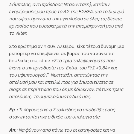
Σόμπολος, αντιπρόεδρος Νταουντάκη), κατόπιν
ενημέρωσής μου προς το ΔΣ της ΕΣΗΕΑ, για το διωγμό
που υφιστάμην από την εγκαλούσα σε όλες τις θέσεις
εργασίας που εύρισκα μετά την απομάκρυνσή μου από
το 
Alter.
Στο ερώτημα αν η συν. Αλεξίου, είχε τέτοια δύναμη μια
ρεπόρτερ να επεμβαίνει σε βάρος του να χάνει τις
δουλειές του, είπε:
«Στα τρία τηλεφωνήματα που
έκανε στην εργοδοσία του 
Extra, του Ρ/Σ «9,84» και
του υφυπουργού Γ. Νικητιάδη, απαιτώντας την
απόλυσή μου και απειλώντας για δημοσιεύσεις σε
blogs σε περίπτωση που δε με έδιωχναν, πέτυχε τρεις
απολύσεις. Τα συμπεράσματα δικά σας.
Ερ.:
Τι λόγους είχε ο Στολικίδης να υποδείξει εσάς
όταν εντοπίστηκε ο δικός του υπολογιστής;
Απ.
: Να φύγουν από πάνω του οι κατηγορίες και να