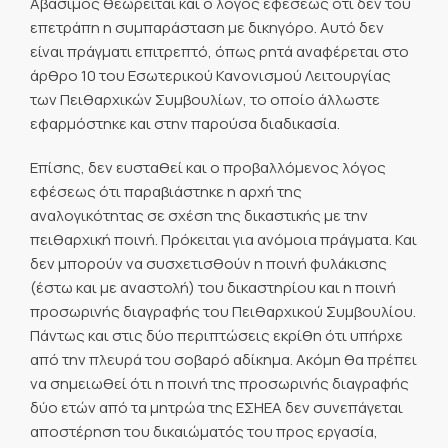
Αβάσιμος θεωρείται και ο λόγος εφέσεως ότι δεν του
επετράπη η συμπαράσταση με δικηγόρο. Αυτό δεν
είναι πράγματι επιτρεπτό, όπως ρητά αναφέρεται στο
άρθρο 10 του Εσωτερικού Κανονισμού Λειτουργίας
των Πειθαρχικών Συμβουλίων, το οποίο άλλωστε
εφαρμόστηκε και στην παρούσα διαδικασία.
Επίσης, δεν ευσταθεί και ο προβαλλόμενος λόγος
εφέσεως ότι παραβιάστηκε η αρχή της
αναλογικότητας σε σχέση της δικαστικής με την
πειθαρχική ποινή. Πρόκειται για ανόμοια πράγματα. Και
δεν μπορούν να συσχετισθούν η ποινή φυλάκισης
(έστω και με αναστολή) του δικαστηρίου και η ποινή
προσωρινής διαγραφής του Πειθαρχικού Συμβουλίου.
Πάντως και στις δύο περιπτώσεις εκρίθη ότι υπήρχε
από την πλευρά του σοβαρό αδίκημα. Ακόμη θα πρέπει
να σημειωθεί ότι η ποινή της προσωρινής διαγραφής
δύο ετών από τα μητρώα της ΕΣΗΕΑ δεν συνεπάγεται
αποστέρηση του δικαιώματός του προς εργασία,