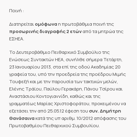
Ποινή :
Διατηρείται
ομόφωνα
η πρωτοβάθμια ποινή της
προσωρινής διαγραφής 2 ετών
από τα μητρώα της
ΕΣΗΕΑ.
Το Δευτεροβάθμιο Πειθαρχικό Συμβούλιο της
Ενώσεως Συντακτών ΗΕΑ, συνήλθε σήμερα Τετάρτη,
23 Ιανουαρίου 2013, στα επί της οδού Ακαδημίας 20
γραφεία του, υπό την προεδρεία της προέδρου Μιμής
Τουφεξή και με την παρουσία των τακτικών μελών,
Ελένης Τράϊου, Παύλου Γερακάρη, Πάνου Τσίρου και
Αναστάσιου Κοντογιαννίδη, καθώς και της
γραμματέως Μαρίας Χριστοφοράτου, προκειμένου να
εξετάσει την από 25.05.12 έφεση του
συν. Δημήτρη
Θανάσαινα
κατά της υπ αριθμ. 10/2012 απόφασης του
Πρωτοβαθμίου Πειθαρχικού Συμβουλίου.