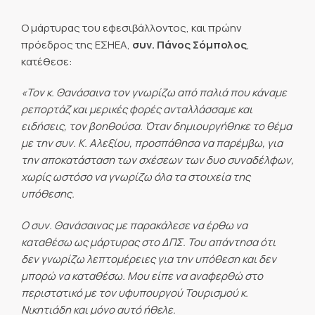
Ο μάρτυρας του εφεσιβάλλοντος, και πρώην
πρόεδρος της ΕΣΗΕΑ,
συν. Πάνος Σόμπολος
,
κατέθεσε:
«Τον κ. Θανάσαινα τον γνωρίζω από παλιά που κάναμε
ρεπορτάζ και μερικές φορές ανταλλάσσαμε και
ειδήσεις, τον βοηθούσα. Όταν δημιουργήθηκε το θέμα
με την συν. Κ. Αλεξίου, προσπάθησα να παρέμβω, για
την αποκατάσταση των σχέσεων των δυο συναδέλφων,
χωρίς ωστόσο να γνωρίζω όλα τα στοιχεία της
υπόθεσης.
Ο συν. Θανάσαινας με παρακάλεσε να έρθω να
καταθέσω ως μάρτυρας στο ΔΠΣ. Του απάντησα ότι
δεν γνωρίζω λεπτομέρειες για την υπόθεση και δεν
μπορώ να καταθέσω. Μου είπε να αναφερθώ στο
περιστατικό με τον υφυπουργού Τουρισμού κ.
Νικητιάδη και μόνο αυτό ήθελε.