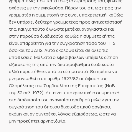
γραμματέως, που, κατά τους ισχυρισμούς του, φιλικές
σχέσεις με την εγκαλούσα. Πέραν του ότι ως προς την
γραμματέα η συμμετοχή της είναι υποχρεωτική, καθώς
δεν υπάρχει δεύτερη γραμματέας προς αντικατάστασή
της. Και για τούτο άλλωστε μετέχει αναγκαστικά και
στην παρούσα διαδικασία, καθώς η συμμετοχή της
είναι απαραίτητη για την συγκρότηση τόσο του ΠΠΣ
όσο και του ΔΠΣ. Αυτό ακολουθείται σε όλες τις
υποθέσεις. Μάλιστα ο εφεσιβάλλων υπέβαλε αίτηση
εξαίρεσής της από την δευτεροβάθμια διαδικασία,
αλλά παραιτήθηκε από το αίτημα αυτό. Θα πρέπει να
μνημονευθεί η υπ αριθμ. 1927/82 απόφαση της
Ολομέλειας του Συμβουλίου της Επικρατείας (ΝοΒ
τομ.32 σελ. 1972), ότι είναι υποχρεωτική η συμμετοχή
στη διαδικασία του αναγκαίου αριθμού μελών για την
συγκρότηση του όποιου δικαιοδοτικού οργάνου,
ακόμη και αν συντρέχει λόγος εξαιρέσεως, ώστε να
μην προκύπτει αρνησιδικία.