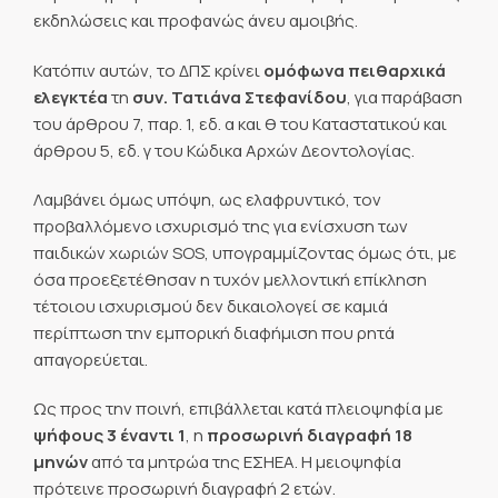
εκδηλώσεις και προφανώς άνευ αμοιβής.
Κατόπιν αυτών, το ΔΠΣ κρίνει
ομόφωνα πειθαρχικά
ελεγκτέα
τη
συν. Τατιάνα Στεφανίδου
, για παράβαση
του άρθρου 7, παρ. 1, εδ. α και θ του Καταστατικού και
άρθρου 5, εδ. γ του Κώδικα Αρχών Δεοντολογίας.
Λαμβάνει όμως υπόψη, ως ελαφρυντικό, τον
προβαλλόμενο ισχυρισμό της για ενίσχυση των
παιδικών χωριών SOS, υπογραμμίζοντας όμως ότι, με
όσα προεξετέθησαν η τυχόν μελλοντική επίκληση
τέτοιου ισχυρισμού δεν δικαιολογεί σε καμιά
περίπτωση την εμπορική διαφήμιση που ρητά
απαγορεύεται.
Ως προς την ποινή, επιβάλλεται κατά πλειοψηφία με
ψήφους 3 έναντι 1
, η
προσωρινή διαγραφή 18
μηνών
από τα μητρώα της ΕΣΗΕΑ. Η μειοψηφία
πρότεινε προσωρινή διαγραφή 2 ετών.