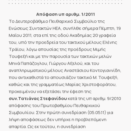
Απόφαση υπ αριθμ. 1/2011
Το Δευτεροβάθμιο Πειθαρχικό Συμβούλιο της
Ενώσεως Συντακτών ΗΕΑ, συνήλθε σήμερα Πέμπτη, 19
Μαΐου 2011, στα επί της οδού Ακαδημίας 20 γραφεία
του, υπό την προεδρεία του τακτικού μέλους Ελένης
Τράϊου, λόγω απουσίας της προέδρους Μιμής
Τουφεξή και με την παρουσία των τακτικών μελών
Μηνά Παπάζογλου, Γιώργου Αξελού, και του
αναπληρωματικού μέλους Αναστάσιου Κοντογιαννίδη,
που αντικαθιστά το απουσιάζον τακτικό Μ. Τουφεξή,
καθώς και της γραμματέως Μαρίας Χριστοφοράτου,
προκειμένου να εξετάσει την έφεση της
συν.
Τατιάνας Στεφανίδου
κατά της υπ αριθμ. 9/2010
απόφασης του Πρωτοβαθμίου Πειθαρχικού
Συμβουλίου. Στην πρώτη συνεδρίαση (05.05.11) για
λήψη αποφάσεως δεν υπήρχε η προβλεπόμενη
απαρτία. Ως εκ τούτου, η συνεδρίαση