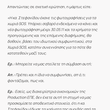
Απαντώντας σε σχετική ερώτηση, η μάρτυς είπε:
«Η κα. Στεφανίδου έκανε τις φωτογραφήσεις για τα
χωριά
SOS. Υπάρχει σοβαρό ενδεχόμενο να κάνει και
νέα φωτογράφηση μέχρι 30.05.11 και τα χρήματα της
προηγούμενης και της επόμενης διαφήμισης, θα
δοθούν, βάσει του ιδιωτικού συμφωνητικού, στα
Χωριά
SOS, κατόπιν συνεννόησης για το πότε θα
κατατεθούν μαζί τους.
Ερ.:
Μπορείτε να μας στείλετε τη σύμβαση αυτή;
Απ.:
Πρέπει και η ίδια να συμφωνήσει, απ ό,τι
φαντάζομαι, πως ναι.
Ερ.
: Εσείς, ως διαχειρίστρια οικονομικών της 
Production ΕΠΕ, δεν έχετε αυτή τη στιγμή να μας
προσκομίσετε αποδεικτικό στοιχείο, ότι η κα.
Στεφανίδου έδωσε τα χρήματα της αμοιβής από τη