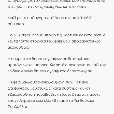
υπογραφεί με τα χωριά
SOS, καθώς μου επισημάνθηκε
ότι πρέπει να την προσκομίσω ως στοιχείο».
Μαζί με το υπόμνημα κατέθεσε την από 01.06.10
σύμβαση.
Το ΔΠΣ αφού έλαβε υπόψη τις μαρτυρικές καταθέσεις
και τα λοιπά στοιχεία του φακέλου, αποφαίνεται ως
ακολούθως:
Η συμμετοχή δημοσιογράφων σε διαφημίσεις
προϊόντων και υπηρεσιών ρητά απαγορεύεται από τον
Κώδικα Αρχών δημοσιογραφικής δεοντολογίας.
Η εφεσιβάλλουσα-εγκαλούμενη συν. Τατιάνα
Στεφανίδου, ,δυστυχώς, κατά σύστημα και κατ
εξακολούθηση παραβιάζει τη διάταξη αυτή, παρότι
επανειλημμένα έχει ελεγχθεί από τα Πειθαρχικά
Συμβούλια.