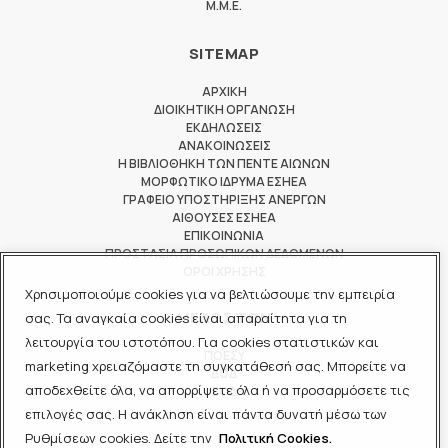
M.M.E.
SITEMAP
ΑΡΧΙΚΗ
ΔΙΟΙΚΗΤΙΚΗ ΟΡΓΑΝΩΣΗ
ΕΚΔΗΛΩΣΕΙΣ
ΑΝΑΚΟΙΝΩΣΕΙΣ
Η ΒΙΒΛΙΟΘΗΚΗ ΤΩΝ ΠΕΝΤΕ ΑΙΩΝΩΝ
ΜΟΡΦΩΤΙΚΟ ΙΔΡΥΜΑ ΕΣΗΕΑ
ΓΡΑΦΕΙΟ ΥΠΟΣΤΗΡΙΞΗΣ ΑΝΕΡΓΩΝ
ΑΙΘΟΥΣΕΣ ΕΣΗΕΑ
ΕΠΙΚΟΙΝΩΝΙΑ
ΠΡΟΣΤΑΣΙΑ ΠΡΟΣΩΠΙΚΩΝ ΔΕΔΟΜΕΝΩΝ
ΟΡΟΙ ΧΡΗΣΗΣ
Χρησιμοποιούμε cookies για να βελτιώσουμε την εμπειρία
ΜΕΛΟΣ ΤΩΝ
σας. Τα αναγκαία cookies είναι απαραίτητα για τη
λειτουργία του ιστοτόπου. Για cookies στατιστικών και
ΠΟΕΣΥ
marketing χρειαζόμαστε τη συγκατάθεσή σας. Μπορείτε να
ΔΟΔ
αποδεχθείτε όλα, να απορρίψετε όλα ή να προσαρμόσετε τις
ΕΟΔ
επιλογές σας. Η ανάκληση είναι πάντα δυνατή μέσω των
Ρυθμίσεων cookies. Δείτε την
Πολιτική Cookies.