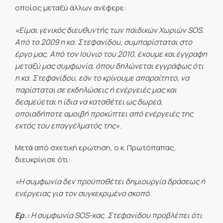
οποίος μεταξύ άλλων ανέφερε:
«Είμαι γενικός διευθυντής των παιδικών Χωριών
SOS.
Από το 2009 η κα. Στεφανίδου, συμπαρίσταται στο
έργο μας. Από τον Ιούνιο του 2010, έχουμε και έγγραφη
μεταξύ μας συμφωνία, όπου δηλώνεται εγγράφως ότι
η κα. Στεφανίδου, εάν το κρίνουμε απαραίτητο, να
παρίσταται σε εκδηλώσεις ή ενέργειές μας και
δεσμεύεται η ίδια να καταθέτει ως δωρεά,
οποιαδήποτε αμοιβή προκύπτει από ενέργειές της
εκτός του επαγγέλματός της».
Μετά από σχετική ερώτηση, ο κ. Πρωτόπαπας,
διευκρίνισε ότι:
«Η συμφωνία δεν προϋποθέτει δημιουργία δράσεως ή
ενέργειας για τον συγκεκριμένο σκοπό.
Ερ.:
Η συμφωνία
SOS-κας. Στεφανίδου προβλέπει ότι