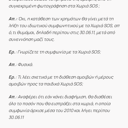
συγκεκριμένη φωτογράφηση στα Χωριά
SOS ;
Απ.:
Όχι, η κατάθεση των χρημάτων θα γίνει μετά τη
λήξη του ιδιωτικού συμφωνητικού με τα Χωριά
SOS, απ
ό,τι θυμάμαι, δηλαδή περίπου στις 30.06.11, μετά από
συνεννόηση μαζί τους.
Ερ.
: Γνωρίζετε τη συμφωνία με τα Χωριά
SOS;
Απ.
: Φυσικά.
Ερ.
: Τι λέει σχετικά με τη διάθεση αμοιβών ή μέρους
αμοιβών προς τα παιδικά Χωριά
SOS;
Απ.
: Αναφέρει ότι εάν κάνει διαφήμιση, θα διαθέσει
όλο το ποσόν που θα εισπράξει στα χωριά, η οποία
συμφωνία άρχισε μέσα του 2010 και λήγει περίπου
30.06.11