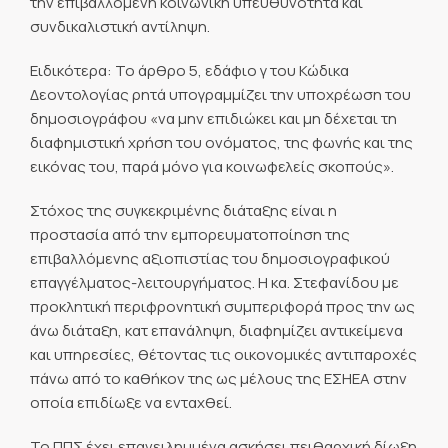
την επιβαλλόμενη κοινωνική υπευθυνότητα και
συνδικαλιστική αντίληψη.
Ειδικότερα: Το άρθρο 5, εδάφιο γ του Κώδικα
Δεοντολογίας ρητά υπογραμμίζει την υποχρέωση του
δημοσιογράφου «να μην επιδιώκει και μη δέχεται τη
διαφημιστική χρήση του ονόματος, της φωνής και της
εικόνας του, παρά μόνο για κοινωφελείς σκοπούς».
Στόχος της συγκεκριμένης διάταξης είναι η
προστασία από την εμπορευματοποίηση της
επιβαλλόμενης αξιοπιστίας του δημοσιογραφικού
επαγγέλματος-λειτουργήματος. Η κα. Στεφανίδου με
προκλητική περιφρονητική συμπεριφορά προς την ως
άνω διάταξη, κατ επανάληψη, διαφημίζει αντικείμενα
και υπηρεσίες, θέτοντας τις οικονομικές αντιπαροχές
πάνω από το καθήκον της ως μέλους της ΕΣΗΕΑ στην
οποία επιδίωξε να ενταχθεί.
Το ΠΠΣ έχει επανειλημμένα ασκήσει πειθαρχική δίωξη