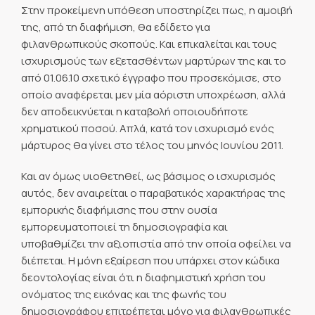
Στην προκείμενη υπόθεση υποστηρίζει πως, η αμοιβή
της, από τη διαφήμιση, θα εδίδετο για
φιλανθρωπικούς σκοπούς. Και επικαλείται και τους
ισχυρισμούς των εξετασθέντων μαρτύρων της και το
από 01.06.10 σχετικό έγγραφο που προσεκόμισε, στο
οποίο αναφέρεται μεν μία αόριστη υποχρέωση, αλλά
δεν αποδεικνύεται η καταβολή οποιουδήποτε
χρηματικού ποσού. Απλά, κατά τον ισχυρισμό ενός
μάρτυρος θα γίνει στο τέλος του μηνός Ιουνίου 2011.
Και αν όμως υιοθετηθεί, ως βάσιμος ο ισχυρισμός
αυτός, δεν αναιρείται ο παραβατικός χαρακτήρας της
εμπορικής διαφήμισης που στην ουσία
εμπορευματοποιεί τη δημοσιογραφία και
υποβαθμίζει την αξιοπιστία από την οποία οφείλει να
διέπεται. Η μόνη εξαίρεση που υπάρχει στον κώδικα
δεοντολογίας είναι ότι η διαφημιστική χρήση του
ονόματος της εικόνας και της φωνής του
δημοσιογράφου επιτρέπεται μόνο για φιλανθρωπικές