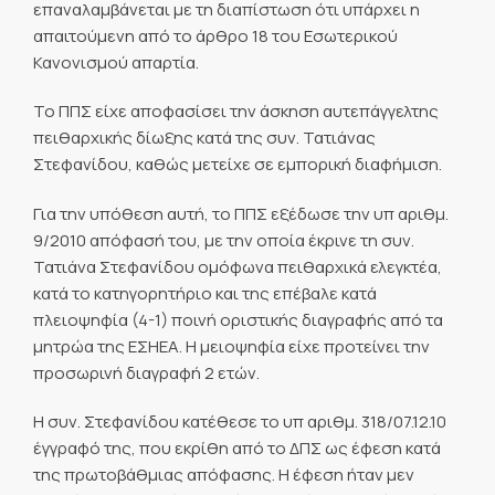
επαναλαμβάνεται με τη διαπίστωση ότι υπάρχει η
απαιτούμενη από το άρθρο 18 του Εσωτερικού
Κανονισμού απαρτία.
Το ΠΠΣ είχε αποφασίσει την άσκηση αυτεπάγγελτης
πειθαρχικής δίωξης κατά της συν. Τατιάνας
Στεφανίδου, καθώς μετείχε σε εμπορική διαφήμιση.
Για την υπόθεση αυτή, το ΠΠΣ εξέδωσε την υπ αριθμ.
9/2010 απόφασή του, με την οποία έκρινε τη συν.
Τατιάνα Στεφανίδου ομόφωνα πειθαρχικά ελεγκτέα,
κατά το κατηγορητήριο και της επέβαλε κατά
πλειοψηφία (4-1) ποινή οριστικής διαγραφής από τα
μητρώα της ΕΣΗΕΑ. Η μειοψηφία είχε προτείνει την
προσωρινή διαγραφή 2 ετών.
Η συν. Στεφανίδου κατέθεσε το υπ αριθμ. 318/07.12.10
έγγραφό της, που εκρίθη από το ΔΠΣ ως έφεση κατά
της πρωτοβάθμιας απόφασης. Η έφεση ήταν μεν