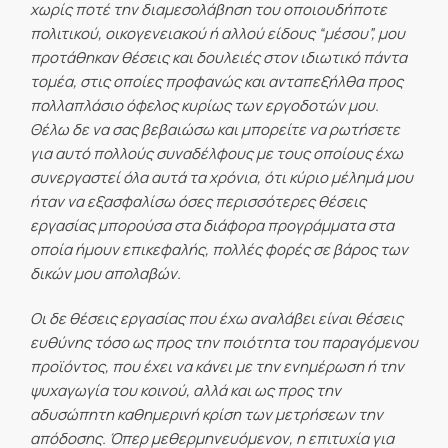
χωρίς ποτέ την διαμεσολάβηση του οποιουδήποτε
πολιτικού, οικογενειακού ή αλλού είδους “μέσου”, μου
προτάθηκαν θέσεις και δουλειές στον ιδιωτικό πάντα
τομέα, στις οποίες προφανώς και ανταπεξήλθα προς
πολλαπλάσιο όφελος κυρίως των εργοδοτών μου.
Θέλω δε να σας βεβαιώσω και μπορείτε να ρωτήσετε
για αυτό πολλούς συναδέλφους με τους οποίους έχω
συνεργαστεί όλα αυτά τα χρόνια, ότι κύριο μέλημά μου
ήταν να εξασφαλίσω όσες περισσότερες θέσεις
εργασίας μπορούσα στα διάφορα προγράμματα στα
οποία ήμουν επικεφαλής, πολλές φορές σε βάρος των
δικών μου απολαβών.
Οι δε θέσεις εργασίας που έχω αναλάβει είναι θέσεις
ευθύνης τόσο ως προς την ποιότητα του παραγόμενου
προϊόντος, που έχει να κάνει με την ενημέρωση ή την
ψυχαγωγία του κοινού, αλλά και ως προς την
αδυσώπητη καθημερινή κρίση των μετρήσεων την
απόδοσης. Όπερ μεθερμηνευόμενον, η επιτυχία για