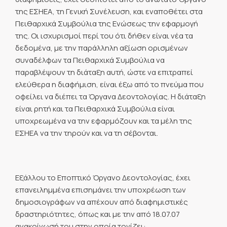
της ΕΣΗΕΑ, τη Γενική Συνέλευση, και εναποθέτει στα
Πειθαρχικά Συμβούλια της Ενώσεως την εφαρμογή
της. Οι ισχυρισμοί περί του ότι δήθεν είναι νέα τα
δεδομένα, με την παράλληλη αξίωση ορισμένων
συναδέλφων τα Πειθαρχικά Συμβούλια να
παραβλέψουν τη διάταξη αυτή, ώστε να επιτραπεί
ελεύθερα η διαφήμιση, είναι έξω από το πνεύμα που
οφείλει να διέπει τα Όργανα Δεοντολογίας. Η διάταξη
είναι ρητή και τα Πειθαρχικά Συμβούλια είναι
υποχρεωμένα να την εφαρμόζουν και τα μέλη της
ΕΣΗΕΑ να την τηρούν και να τη σέβονται.
Εξάλλου το Εποπτικό Όργανο Δεοντολογίας, έχει
επανειλημμένα επισημάνει την υποχρέωση των
δημοσιογράφων να απέχουν από διαφημιστικές
δραστηριότητες, όπως και με την από 18.07.07
ανακοίνωσή του στην οποία τονίζει: