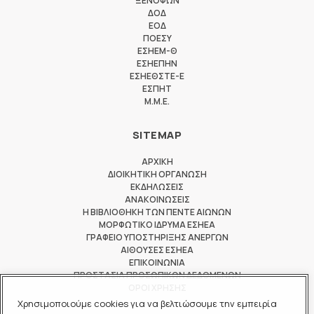
ΞΕΝΟΦΩΝ
ΔΟΔ
ΕΟΔ
ΠΟΕΣΥ
ΕΣΗΕΜ-Θ
ΕΣΗΕΠΗΝ
ΕΣΗΕΘΣΤΕ-Ε
ΕΣΠΗΤ
M.M.E.
SITEMAP
ΑΡΧΙΚΗ
ΔΙΟΙΚΗΤΙΚΗ ΟΡΓΑΝΩΣΗ
ΕΚΔΗΛΩΣΕΙΣ
ΑΝΑΚΟΙΝΩΣΕΙΣ
Η ΒΙΒΛΙΟΘΗΚΗ ΤΩΝ ΠΕΝΤΕ ΑΙΩΝΩΝ
ΜΟΡΦΩΤΙΚΟ ΙΔΡΥΜΑ ΕΣΗΕΑ
ΓΡΑΦΕΙΟ ΥΠΟΣΤΗΡΙΞΗΣ ΑΝΕΡΓΩΝ
ΑΙΘΟΥΣΕΣ ΕΣΗΕΑ
ΕΠΙΚΟΙΝΩΝΙΑ
ΠΡΟΣΤΑΣΙΑ ΠΡΟΣΩΠΙΚΩΝ ΔΕΔΟΜΕΝΩΝ
ΟΡΟΙ ΧΡΗΣΗΣ
Χρησιμοποιούμε cookies για να βελτιώσουμε την εμπειρία