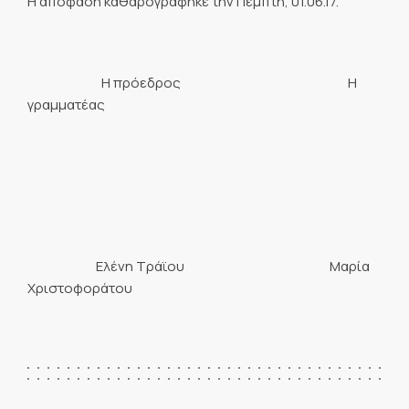
Η απόφαση καθαρογράφηκε την Πέμπτη, 01.06.17.
Η πρόεδρος Η
γραμματέας
Ελένη Τράϊου Μαρία
Χριστοφοράτου