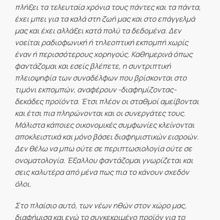
πλήξει τα τελευταία χρόνια τους πάντες και τα πάντα,
έχει μπει για τα καλά στη ζωή μας και στο επάγγελμά
μας και έχει αλλάξει κατά πολύ τα δεδομένα. Δεν
νοείται ραδιοφωνική ή τηλεοπτική εκπομπή χωρίς
έναν ή περισσότερους χορηγούς. Καθημερινά όπως
φαντάζομαι και εσείς βλέπετε, η συντριπτική
πλειοψηφία των συναδέλφων που βρίσκονται στο
τιμόνι εκπομπών, αναφέρουν -διαφημίζοντας-
δεκάδες προϊόντα. Έτσι πλέον οι σταθμοί αμείβονται
και έτσι πια πληρώνονται και οι συνεργάτες τους.
Μάλιστα κάποιες οικονομικές συμφωνίες κλείνονται
αποκλειστικά και μόνο βάσει διαφημιστικών εισροών.
Δεν θέλω να μπω ούτε σε περιπτωσιολογία ούτε σε
ονοματολογία. Έξαλλου φαντάζομαι γνωρίζεται και
σεις καλυτέρα από μένα πως πια το κάνουν σχεδόν
όλοι.
Στο πλαίσιο αυτό, των νέων ηθών στον χώρο μας,
διαφήμισα και εγώ το συγκεκριμένο προϊόν για το