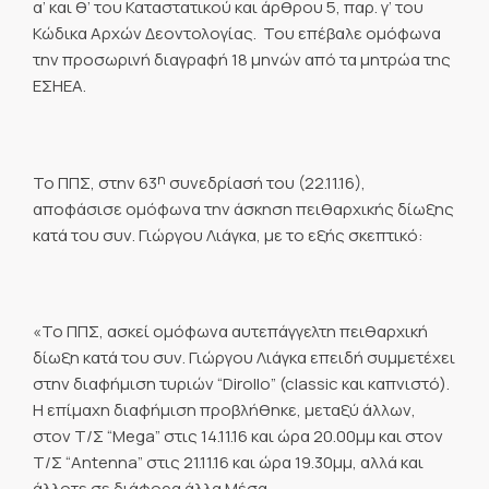
α’ και θ’ του Καταστατικού και άρθρου 5, παρ. γ’ του
Κώδικα Αρχών Δεοντολογίας. Του επέβαλε ομόφωνα
την προσωρινή διαγραφή 18 μηνών από τα μητρώα της
ΕΣΗΕΑ.
η
Το ΠΠΣ, στην 63
συνεδρίασή του (22.11.16),
αποφάσισε ομόφωνα την άσκηση πειθαρχικής δίωξης
κατά του συν. Γιώργου Λιάγκα, με το εξής σκεπτικό:
«Το ΠΠΣ, ασκεί ομόφωνα αυτεπάγγελτη πειθαρχική
δίωξη κατά του συν. Γιώργου Λιάγκα επειδή συμμετέχει
στην διαφήμιση τυριών “Dirollo” (classic και καπνιστό).
Η επίμαχη διαφήμιση προβλήθηκε, μεταξύ άλλων,
στον Τ/Σ “Mega” στις 14.11.16 και ώρα 20.00μμ και στον
Τ/Σ “Antenna” στις 21.11.16 και ώρα 19.30μμ, αλλά και
άλλοτε σε διάφορα άλλα Μέσα.