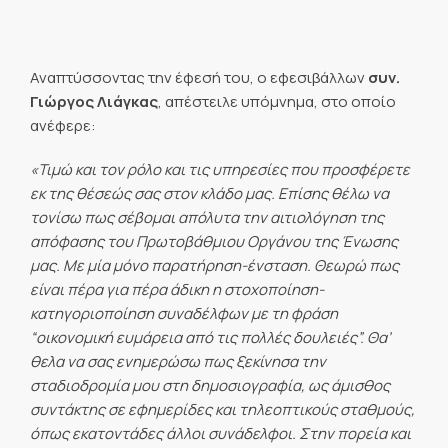
Αναπτύσσοντας την έφεσή του, ο εφεσιβάλλων
συν.
Γιώργος Λιάγκας
, απέστειλε υπόμνημα, στο οποίο
ανέφερε:
«Τιμώ και τον ρόλο και τις υπηρεσίες που προσφέρετε
εκ της θέσεώς σας στον κλάδο μας. Επίσης θέλω να
τονίσω πως σέβομαι απόλυτα την αιτιολόγηση της
απόφασης του Πρωτοβάθμιου Οργάνου της Ένωσης
μας. Με μία μόνο παρατήρηση-ένσταση. Θεωρώ πως
είναι πέρα για πέρα άδικη η στοχοποίηση-
κατηγοριοποίηση συναδέλφων με τη φράση
“οικονομική ευμάρεια από τις πολλές δουλειές”. Θα’
θελα να σας ενημερώσω πως ξεκίνησα την
σταδιοδρομία μου στη δημοσιογραφία, ως άμισθος
συντάκτης σε εφημερίδες και τηλεοπτικούς σταθμούς,
όπως εκατοντάδες άλλοι συνάδελφοι. Στην πορεία και