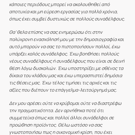
κάποιες περιόδους μπορεί να ακολουθηθεί από
αποτυχία και μη εύρεση εργασίας για πολλά χρόνια,
όπως έχει συμβεί δυστυχώς σε πολλούς συναδέλφους.
Θα’ θελα επίσης να σας ενημερώσω ότι στην
πολύχρονη ενασχόλησή μου με την δημοσιογραφία και
αυτό μπορούν να σας το πιστοποιήσουν πολλοί, έχω
υπάρξει καλός συνάδελφος. Έχω βοηθήσει πολλούς
νέους συναδέλφους ή συναδέλφους που είναι σε δεινή
θέση λόγω δυσκολιών. Έχω υποστηρίξει με σθένος τα
δίκαια του κλάδου μας και έχω υπερασπιστεί δημόσια
τις θέσεις μας. Έχω τέλος τιμήσει τις αρχές και τις
αξίες που διέπουν το επάγγελμα-λειτούργημά μας.
Δεν μου αρέσει ούτε να κρύβομαι ούτε να διαστρέφω
την πραγματικότητα. Δεν αρνήθηκα ποτέ ότι
συμμετείχα όπως και πολλοί άλλοι συνάδελφοι σε
προώθηση προϊόντος. Θέλω ωστόσο να σας
γνωστοποιήσω πως η οικονομική κρίση, που έχει