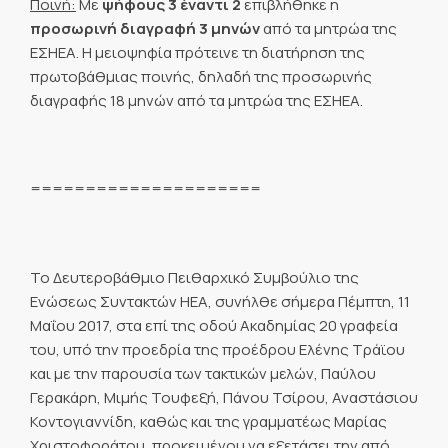
Ποινή:
Με
ψήφους 3 έναντι 2
επιβλήθηκε η
προσωρινή διαγραφή 3 μηνών
από τα μητρώα της
ΕΣΗΕΑ. Η μειοψηφία πρότεινε τη διατήρηση της
πρωτοβάθμιας ποινής, δηλαδή της προσωρινής
διαγραφής 18 μηνών από τα μητρώα της ΕΣΗΕΑ.
=====================
Το Δευτεροβάθμιο Πειθαρχικό Συμβούλιο της
Ενώσεως Συντακτών ΗΕΑ, συνήλθε σήμερα Πέμπτη, 11
Μαΐου 2017, στα επί της οδού Ακαδημίας 20 γραφεία
του, υπό την προεδρία της προέδρου Ελένης Τράϊου
και με την παρουσία των τακτικών μελών, Παύλου
Γερακάρη, Μιμής Τουφεξή, Πάνου Τσίρου, Αναστάσιου
Κοντογιαννίδη, καθώς και της γραμματέως Μαρίας
Χριστοφοράτου, προκειμένου να εξετάσει την από