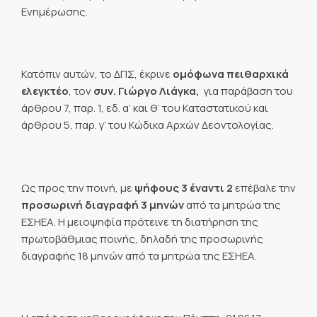
Ενημέρωσης.
Κατόπιν αυτών, τo ΔΠΣ, έκρινε
ομόφωνα πειθαρχικά
ελεγκτέο
, τον
συν. Γιώργο Λιάγκα,
για παράβαση του
άρθρου 7, παρ. 1, εδ. α’ και θ’ του Καταστατικού και
άρθρου 5, παρ. γ’ του Κώδικα Αρχών Δεοντολογίας.
Ως προς την ποινή, με
ψήφους 3 έναντι 2
επέβαλε την
προσωρινή διαγραφή 3 μηνών
από τα μητρώα της
ΕΣΗΕΑ. Η μειοψηφία πρότεινε τη διατήρηση της
πρωτοβάθμιας ποινής, δηλαδή της προσωρινής
διαγραφής 18 μηνών από τα μητρώα της ΕΣΗΕΑ.