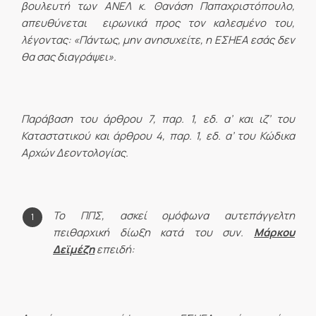
βουλευτή των ΑΝΕΛ κ. Θανάση Παπαχριστόπουλο,
απευθύνεται ειρωνικά προς τον καλεσμένο του,
λέγοντας: «Πάντως, μην ανησυχείτε, η ΕΣΗΕΑ εσάς δεν
θα σας διαγράψει».
Παράβαση του άρθρου 7, παρ. 1, εδ. α’ και ιζ’ του
Καταστατικού και άρθρου 4, παρ. 1, εδ. α’ του Κώδικα
Αρχών Δεοντολογίας.
Το ΠΠΣ, ασκεί ομόφωνα αυτεπάγγελτη
πειθαρχική δίωξη κατά του συν.
Μάρκου
Δεϊμέζη
επειδή: