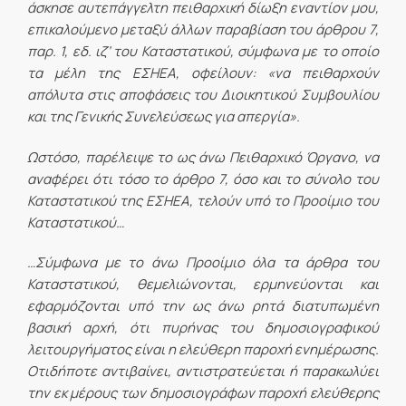
άσκησε αυτεπάγγελτη πειθαρχική δίωξη εναντίον μου,
επικαλούμενο μεταξύ άλλων παραβίαση του άρθρου 7,
παρ. 1, εδ. ιζ’ του Καταστατικού, σύμφωνα με το οποίο
τα μέλη της ΕΣΗΕΑ, οφείλουν: «να πειθαρχούν
απόλυτα στις αποφάσεις του Διοικητικού Συμβουλίου
και της Γενικής Συνελεύσεως για απεργία».
Ωστόσο, παρέλειψε το ως άνω Πειθαρχικό Όργανο, να
αναφέρει ότι τόσο το άρθρο 7, όσο και το σύνολο του
Καταστατικού της ΕΣΗΕΑ, τελούν υπό το Προοίμιο του
Καταστατικού…
…Σύμφωνα με το άνω Προοίμιο όλα τα άρθρα του
Καταστατικού, θεμελιώνονται, ερμηνεύονται και
εφαρμόζονται υπό την ως άνω ρητά διατυπωμένη
βασική αρχή, ότι πυρήνας του δημοσιογραφικού
λειτουργήματος είναι η ελεύθερη παροχή ενημέρωσης.
Οτιδήποτε αντιβαίνει, αντιστρατεύεται ή παρακωλύει
την εκ μέρους των δημοσιογράφων παροχή ελεύθερης