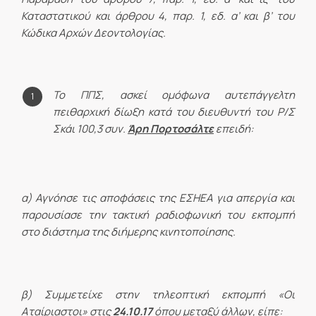
Καταστατικού και άρθρου 4, παρ. 1, εδ. α’ και β’ του
Κώδικα Αρχών Δεοντολογίας.
Το ΠΠΣ, ασκεί ομόφωνα αυτεπάγγελτη
πειθαρχική δίωξη κατά του διευθυντή του Ρ/Σ
Σκάι 100,3 συν.
Άρη Πορτοσάλτε
επειδή:
α) Αγνόησε τις αποφάσεις της ΕΣΗΕΑ για απεργία και
παρουσίασε την τακτική ραδιοφωνική του εκπομπή
στο διάστημα της διήμερης κινητοποίησης.
β) Συμμετείχε στην τηλεοπτική εκπομπή «Οι
Αταίριαστοι» στις
24.10.17
όπου μεταξύ άλλων, είπε: