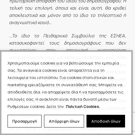
πρωταρχική απόφαση του ίδιου του δημοσιογράφου. Η
τελική του επιλογή, όποια και είναι αυτή, θα κριθεί
αποκλειστικά και μόνον από το ίδιο το τηλεοπτικό ή
αναγνωστικό κοινό…
…Το ίδιο το Πειθαρχικό Συμβούλιο της ΕΣΗΕΑ,
κατασυκοφαντεί τους δημοσιογράφους που δεν
συμμετείχαν στην απεργιακή κινητοποίηση
καταγγέλλοντάς τους ως «απεργοσπάστες», ενώ πολύ
Χρησιμοποιούμε cookies για να βελτιώσουμε την εμπειρία
καλά γνωρίζει ότι σύμφωνα με τον ίδιο ως άνω νόμο
σας. Τα αναγκαία cookies είναι απαραίτητα για τη
(άρθρο 22 Ν 1264/1982), εργαζόμενοι που επέλεξαν
λειτουργία του ιστοτόπου. Για cookies στατιστικών και
ελεύθερα να μην συμμετάσχουν σε απεργιακή
marketing χρειαζόμαστε τη συγκατάθεσή σας. Μπορείτε να
κινητοποίηση, ασκούν απλώς την αρνητική
αποδεχθείτε όλα, να απορρίψετε όλα ή να προσαρμόσετε τις
συνδικαλιστική τους ελευθερία, ενώ απεργοσπάστες
επιλογές σας. Η ανάκληση είναι πάντα δυνατή μέσω των
είναι οι εργαζόμενοι που προσλαμβάνονται από τον
Ρυθμίσεων cookies. Δείτε την
Πολιτική Cookies.
εργοδότη για να καλύψουν τις κενές θέσεις εργασίας
των απεργών.
Προσαρμογή
Απόρριψη όλων
Αποδοχή όλων
Μετά ταύτα, η δημοσιογραφία αποτελεί λειτούργημα