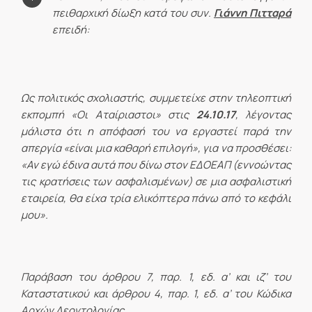
πειθαρχική δίωξη κατά του συν.
Γιάννη Πιτταρά
επειδή:
Ως πολιτικός σχολιαστής, συμμετείχε στην τηλεοπτική
εκπομπή «Οι Αταίριαστοι» στις
24.10.17
, λέγοντας
μάλιστα ότι η απόφασή του να εργαστεί παρά την
απεργία «είναι μια καθαρή επιλογή», για να προσθέσει:
«Αν εγώ έδινα αυτά που δίνω στον ΕΔΟΕΑΠ (εννοώντας
τις κρατήσεις των ασφαλισμένων) σε μια ασφαλιστική
εταιρεία, θα είχα τρία ελικόπτερα πάνω από το κεφάλι
μου».
Παράβαση του άρθρου 7, παρ. 1, εδ. α’ και ιζ’ του
Καταστατικού και άρθρου 4, παρ. 1, εδ. α’ του Κώδικα
Αρχών Δεοντολογίας.