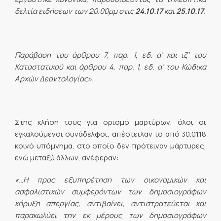
δελτία ειδήσεων των 20.00μμ στις
24.10.17
και
25.10.17
.
Παράβαση του άρθρου 7, παρ. 1, εδ. α’ και ιζ’ του
Καταστατικού και άρθρου 4, παρ. 1, εδ. α’ του Κώδικα
Αρχών Δεοντολογίας».
Στης κλήση τους για ορισμό μαρτύρων, όλοι οι
εγκαλούμενοι συνάδελφοι, απέστειλαν το από 30.01.18
κοινό υπόμνημα, στο οποίο δεν πρότειναν μάρτυρες,
ενώ μεταξύ άλλων, ανέφεραν:
«…Η προς εξυπηρέτηση των οικονομικών και
ασφαλιστικών συμφερόντων των δημοσιογράφων
κήρυξη απεργίας, αντιβαίνει, αντιστρατεύεται και
παρακωλύει την εκ μέρους των δημοσιογράφων