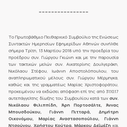
================
Το Πρωτοβάθμιο Πειθαρχικό Συμβούλιο της Ενώσεως
Συντακτών Ημερησίων Εφημερίδων Αθηνών συνήλθε
σήμερα Τρίτη, 13 Μαρτίου 2018 υπό την προεδρία του
προέδρου συν. Γιώργου Γκιώνη και με την παρουσία
των τακτικών μελών συν. Αικατερίνης Δουλγεράκη,
Νικόλαου Στέφου, Ιωάννη Αποστολόπουλου, του
αναπληρωματικού μέλους συν. Γιώργου Μέρμηγκα,
καθώς και της γραμματέως Μαρίας Χριστοφοράτου,
προκειμένου να εκδώσει απόφαση επί της από 31.10.17
αυτεπάγγελτης δίωξης του Συμβουλίου κατά των
συν.
Νικόλαου Φιλιππίδη, Άρη Πορτοσάλτε, Άννας
Μπουσδούκου, Γιάννη Πιτταρά, Δημήτρη
Οικονόμου, Μαρίας Αναστασοπούλου, Γιάννη
Ντσούνου, Χρήστου Κούτρα, Μάρκου Δεϊμέζη
και