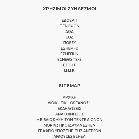
ΧΡΗΣΙΜΟΙ ΣΥΝΔΕΣΜΟΙ
ΕΔΟΕΑΠ
ΞΕΝΟΦΩΝ
ΔΟΔ
ΕΟΔ
ΠΟΕΣΥ
ΕΣΗΕΜ-Θ
ΕΣΗΕΠΗΝ
ΕΣΗΕΘΣΤΕ-Ε
ΕΣΠΗΤ
M.M.E.
SITEMAP
ΑΡΧΙΚΗ
ΔΙΟΙΚΗΤΙΚΗ ΟΡΓΑΝΩΣΗ
ΕΚΔΗΛΩΣΕΙΣ
ΑΝΑΚΟΙΝΩΣΕΙΣ
Η ΒΙΒΛΙΟΘΗΚΗ ΤΩΝ ΠΕΝΤΕ ΑΙΩΝΩΝ
ΜΟΡΦΩΤΙΚΟ ΙΔΡΥΜΑ ΕΣΗΕΑ
ΓΡΑΦΕΙΟ ΥΠΟΣΤΗΡΙΞΗΣ ΑΝΕΡΓΩΝ
ΑΙΘΟΥΣΕΣ ΕΣΗΕΑ