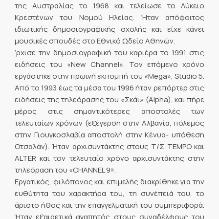
της Αυστραλίας το 1968 και τελείωσε το Λύκειο
Κρεστένων του Νομού Ηλείας. Ήταν απόφοιτος
ιδιωτικής δημοσιογραφικής σχολής και είχε κάνει
μουσικές σπουδές στο Εθνικό Ωδείο Αθηνών.
’ρχισε την δημοσιογραφική του καριέρα το 1991 στις
ειδήσεις του «New Channel». Τον επόμενο χρόνο
εργάστηκε στην πρωινή εκπομπή του «Mega», Studio 5.
Από το 1993 έως τα μέσα του 1996 ήταν ρεπόρτερ στις
ειδήσεις της τηλεόρασης του «Σκάι» (Alpha), και πήρε
μέρος στις σημαντικότερες αποστολές των
τελευταίων χρόνων (εξέγερση στην Αλβανία, πόλεμος
στην Γιουγκοσλαβία αποστολή στην Κένυα- υπόθεση
Οτσαλάν). Ήταν αρχισυντάκτης στους Τ/Σ TEMPO και
ALTER και τον τελευταίο χρόνο αρχισυντάκτης στην
τηλεόραση του «CHANNEL 9».
Εργατικός, φιλόπονος και επιμελής διακρίθηκε για την
ευθύτητα του χαρακτήρα του, τη συνέπειά του, το
άριστο ήθος και την επαγγελματική του συμπεριφορά.
Ήταν εξαιρετικά αγαπητός στους συναδέλφους του