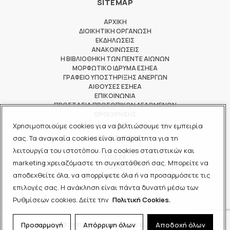
SITEMAP
ΑΡΧΙΚΗ
ΔΙΟΙΚΗΤΙΚΗ ΟΡΓΑΝΩΣΗ
ΕΚΔΗΛΩΣΕΙΣ
ΑΝΑΚΟΙΝΩΣΕΙΣ
Η ΒΙΒΛΙΟΘΗΚΗ ΤΩΝ ΠΕΝΤΕ ΑΙΩΝΩΝ
ΜΟΡΦΩΤΙΚΟ ΙΔΡΥΜΑ ΕΣΗΕΑ
ΓΡΑΦΕΙΟ ΥΠΟΣΤΗΡΙΞΗΣ ΑΝΕΡΓΩΝ
ΑΙΘΟΥΣΕΣ ΕΣΗΕΑ
ΕΠΙΚΟΙΝΩΝΙΑ
ΠΡΟΣΤΑΣΙΑ ΠΡΟΣΩΠΙΚΩΝ ΔΕΔΟΜΕΝΩΝ
ΟΡΟΙ ΧΡΗΣΗΣ
Χρησιμοποιούμε cookies για να βελτιώσουμε την εμπειρία
ΜΕΛΟΣ ΤΩΝ
σας. Τα αναγκαία cookies είναι απαραίτητα για τη
λειτουργία του ιστοτόπου. Για cookies στατιστικών και
ΠΟΕΣΥ
marketing χρειαζόμαστε τη συγκατάθεσή σας. Μπορείτε να
ΔΟΔ
αποδεχθείτε όλα, να απορρίψετε όλα ή να προσαρμόσετε τις
ΕΟΔ
επιλογές σας. Η ανάκληση είναι πάντα δυνατή μέσω των
Ρυθμίσεων cookies. Δείτε την
Πολιτική Cookies.
Προσαρμογή
Απόρριψη όλων
Αποδοχή όλων
© 2021 ΕΣΗΕΑ - ALL RIGHTS RESERVED