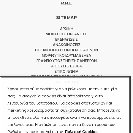
M.M.E.
SITEMAP
ΑΡΧΙΚΗ
ΔΙΟΙΚΗΤΙΚΗ ΟΡΓΑΝΩΣΗ
ΕΚΔΗΛΩΣΕΙΣ
ΑΝΑΚΟΙΝΩΣΕΙΣ
Η ΒΙΒΛΙΟΘΗΚΗ ΤΩΝ ΠΕΝΤΕ ΑΙΩΝΩΝ
ΜΟΡΦΩΤΙΚΟ ΙΔΡΥΜΑ ΕΣΗΕΑ
ΓΡΑΦΕΙΟ ΥΠΟΣΤΗΡΙΞΗΣ ΑΝΕΡΓΩΝ
ΑΙΘΟΥΣΕΣ ΕΣΗΕΑ
ΕΠΙΚΟΙΝΩΝΙΑ
ΠΡΟΣΤΑΣΙΑ ΠΡΟΣΩΠΙΚΩΝ ΔΕΔΟΜΕΝΩΝ
ΟΡΟΙ ΧΡΗΣΗΣ
Χρησιμοποιούμε cookies για να βελτιώσουμε την εμπειρία
ΜΕΛΟΣ ΤΩΝ
σας. Τα αναγκαία cookies είναι απαραίτητα για τη
λειτουργία του ιστοτόπου. Για cookies στατιστικών και
ΠΟΕΣΥ
marketing χρειαζόμαστε τη συγκατάθεσή σας. Μπορείτε να
ΔΟΔ
αποδεχθείτε όλα, να απορρίψετε όλα ή να προσαρμόσετε τις
ΕΟΔ
επιλογές σας. Η ανάκληση είναι πάντα δυνατή μέσω των
Ρυθμίσεων cookies. Δείτε την
Πολιτική Cookies.