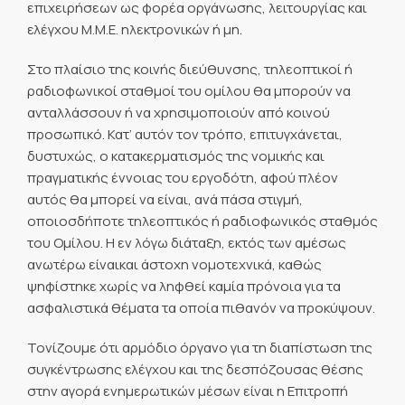
επιχειρήσεων ως φορέα οργάνωσης, λειτουργίας και
ελέγχου Μ.Μ.Ε. ηλεκτρονικών ή μη.
Στο πλαίσιο της κοινής διεύθυνσης, τηλεοπτικοί ή
ραδιοφωνικοί σταθμοί του ομίλου θα μπορούν να
ανταλλάσσουν ή να χρησιμοποιούν από κοινού
προσωπικό. Κατ’ αυτόν τον τρόπο, επιτυγχάνεται,
δυστυχώς, ο κατακερματισμός της νομικής και
πραγματικής έννοιας του εργοδότη, αφού πλέον
αυτός θα μπορεί να είναι, ανά πάσα στιγμή,
οποιοσδήποτε τηλεοπτικός ή ραδιοφωνικός σταθμός
του Ομίλου. Η εν λόγω διάταξη, εκτός των αμέσως
ανωτέρω είναικαι άστοχη νομοτεχνικά, καθώς
ψηφίστηκε χωρίς να ληφθεί καμία πρόνοια για τα
ασφαλιστικά θέματα τα οποία πιθανόν να προκύψουν.
Τονίζουμε ότι αρμόδιο όργανο για τη διαπίστωση της
συγκέντρωσης ελέγχου και της δεσπόζουσας θέσης
στην αγορά ενημερωτικών μέσων είναι η Επιτροπή