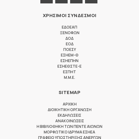
ΧΡΗΣΙΜΟΙ ΣΥΝΔΕΣΜΟΙ
ΕΔΟΕΑΠ
ΞΕΝΟΦΩΝ
ΔΟΔ
ΕΟΔ
ΠΟΕΣΥ
ΕΣΗΕΜ-Θ
ΕΣΗΕΠΗΝ
ΕΣΗΕΘΣΤΕ-Ε
ΕΣΠΗΤ
M.M.E.
SITEMAP
ΑΡΧΙΚΗ
ΔΙΟΙΚΗΤΙΚΗ ΟΡΓΑΝΩΣΗ
ΕΚΔΗΛΩΣΕΙΣ
ΑΝΑΚΟΙΝΩΣΕΙΣ
Η ΒΙΒΛΙΟΘΗΚΗ ΤΩΝ ΠΕΝΤΕ ΑΙΩΝΩΝ
ΜΟΡΦΩΤΙΚΟ ΙΔΡΥΜΑ ΕΣΗΕΑ
ΓΡΑΦΕΙΟ ΥΠΟΣΤΗΡΙΞΗΣ ΑΝΕΡΓΩΝ