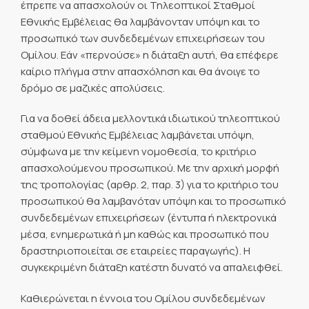
έπρεπε να απασχολούν οι Τηλεοπτικοί Σταθμοί
Εθνικής Εμβέλειας θα λαμβάνονταν υπόψη και το
προσωπικό των συνδεδεμένων επιχειρήσεων του
Ομίλου. Εάν «περνούσε» η διάταξη αυτή, θα επέφερε
καίριο πλήγμα στην απασχόληση και θα άνοιγε το
δρόμο σε μαζικές απολύσεις.
Για να δοθεί άδεια μελλοντικά ιδιωτικού τηλεοπτικού
σταθμού Εθνικής Εμβέλειας λαμβάνεται υπόψη,
σύμφωνα με την κείμενη νομοθεσία, το κριτήριο
απασχολούμενου προσωπικού. Με την αρχική μορφή
της τροπολογίας (αρθρ. 2, παρ. 3) για το κριτήριο του
προσωπικού θα λαμβανόταν υπόψη και το προσωπικό
συνδεδεμένων επιχειρήσεων (έντυπα ή ηλεκτρονικά
μέσα, ενημερωτικά ή μη καθώς και προσωπικό που
δραστηριοποιείται σε εταιρείες παραγωγής). Η
συγκεκριμένη διάταξη κατέστη δυνατό να απαλειφθεί.
Καθιερώνεται η έννοια του Ομίλου συνδεδεμένων