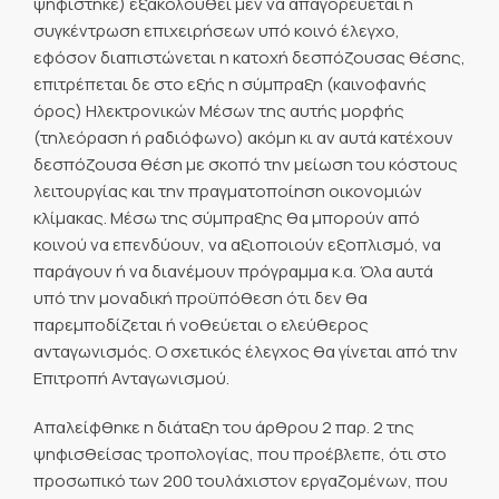
ψηφίστηκε) εξακολουθεί μεν να απαγορεύεται η
συγκέντρωση επιχειρήσεων υπό κοινό έλεγχο,
εφόσον διαπιστώνεται η κατοχή δεσπόζουσας θέσης,
επιτρέπεται δε στο εξής η σύμπραξη (καινοφανής
όρος) Ηλεκτρονικών Μέσων της αυτής μορφής
(τηλεόραση ή ραδιόφωνο) ακόμη κι αν αυτά κατέχουν
δεσπόζουσα θέση με σκοπό την μείωση του κόστους
λειτουργίας και την πραγματοποίηση οικονομιών
κλίμακας. Μέσω της σύμπραξης θα μπορούν από
κοινού να επενδύουν, να αξιοποιούν εξοπλισμό, να
παράγουν ή να διανέμουν πρόγραμμα κ.α. Όλα αυτά
υπό την μοναδική προϋπόθεση ότι δεν θα
παρεμποδίζεται ή νοθεύεται ο ελεύθερος
ανταγωνισμός. Ο σχετικός έλεγχος θα γίνεται από την
Επιτροπή Ανταγωνισμού.
Απαλείφθηκε η διάταξη του άρθρου 2 παρ. 2 της
ψηφισθείσας τροπολογίας, που προέβλεπε, ότι στο
προσωπικό των 200 τουλάχιστον εργαζομένων, που