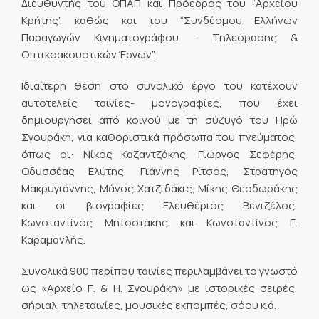
Διευθυντής του ΟΠΑΠ και Πρόεδρος του “Αρχείου
Κρήτης”, καθώς και του “Συνδέσμου Ελλήνων
Παραγωγών Κινηματογράφου – Τηλεόρασης &
Oπτικοακουστικών Έργων”.
Ιδιαίτερη θέση στο συνολικό έργο του κατέχουν
αυτοτελείς ταινίες- μονογραφίες, που έχει
δημιουργήσει από κοινού με τη σύζυγό του Ηρώ
Σγουράκη, για καθοριστικά πρόσωπα του πνεύματος,
όπως οι: Νίκος Καζαντζάκης, Γιώργος Σεφέρης,
Οδυσσέας Ελύτης, Γιάννης Ρίτσος, Στρατηγός
Μακρυγιάννης, Μάνος Χατζιδάκις, Μίκης Θεοδωράκης
και οι βιογραφίες Ελευθέριος Βενιζέλος,
Κωνσταντίνος Μητσοτάκης και Κωνσταντίνος Γ.
Καραμανλής.
Συνολικά 900 περίπου ταινίες περιλαμβάνει το γνωστό
ως «Αρχείο Γ. & Η. Σγουράκη» με ιστορικές σειρές,
σήριαλ, τηλεταινίες, μουσικές εκπομπές, σόου κ.ά.