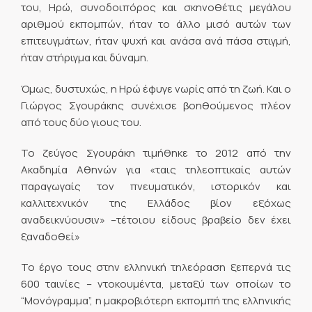
του, Ηρώ, συνοδοιπόρος και σκηνοθέτις μεγάλου
αριθμού εκπομπών, ήταν το άλλο μισό αυτών των
επιτευγμάτων, ήταν ψυχή και ανάσα ανά πάσα στιγμή,
ήταν στήριγμα και δύναμη.
Όμως, δυστυχώς, η Ηρώ έφυγε νωρίς από τη ζωή. Και ο
Γιώργος Σγουράκης συνέχισε βοηθούμενος πλέον
από τους δύο γιους του.
Το ζεύγος Σγουράκη τιμήθηκε το 2012 από την
Ακαδημία Αθηνών για «ταις τηλεοπτικαίς αυτών
παραγωγαίς τον πνευματικόν, ιστορικόν και
καλλιτεχνικόν της Ελλάδος βίον εξόχως
αναδεικνύουσιν» –τέτοιου είδους βραβείο δεν έχει
ξαναδοθεί»
Το έργο τους στην ελληνική τηλεόραση ξεπερνά τις
600 ταινίες – ντοκουμέντα, μεταξύ των οποίων το
“Μονόγραμμα”, η μακροβιότερη εκπομπή της ελληνικής