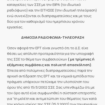
καταγγελίες των ΣΣΕ με την ΕΙΙΡΑ (το ιδιωτικό
ραδιόφωνο) και την ΕΙΤΗΣΕΕ (την ιδιωτική τηλεόραση)
ενώ συνεχίζονται οι διαπραγματεύσεις και με τους
δύο για τον καθορισμό του ημερήσιου χρόνου
εργασίας.
ΔΗΜΟΣΙΑ ΡΑΔΙΟΦΩΝΙΑ-ΤΗΛΕΟΡΑΣΗ
Όσον αφορά την ΕΡΤ είναι γνωστό ότι το Δ.Σ. είχε
θέσει ως απόλυτη προτεραιότητα για την υπογραφή
της ΣΣΕ το θέμα των συμβασιούχων
( με τρίμηνες ή
εξάμηνες συμβάσεις και πολυετή απασχόληση)
.
Έπειτα από πολύμηνες διαπραγματεύσεις παρά την
αρχική αντίδραση της ΕΡΤ και τα νομικά εμπόδια που
πράγματι υπάρχουν πετύχαμε την υλοποίηση του
όρου τής από 15/3/2002 ΣΣΕ. Σας υπενθυμίζω ότι με
τον όρο αυτό είχε συμφωνηθεί η σύσταση επιτροπής
για “τη μελέτη και αντιμετώπιση του θέματος των κατά
τον χρόνο ισχύος της ΣΣΕ (15.3.2002) των τριμηνιαίων