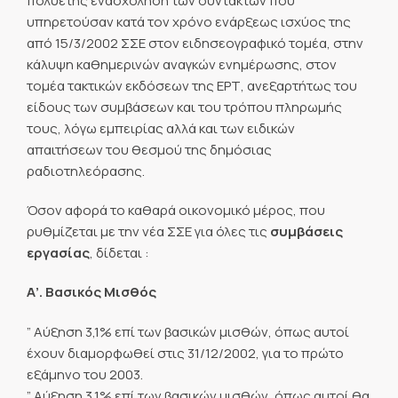
πολυετής ενασχόληση των συντακτών που
υπηρετούσαν κατά τον χρόνο ενάρξεως ισχύος της
από 15/3/2002 ΣΣΕ στον ειδησεογραφικό τομέα, στην
κάλυψη καθημερινών αναγκών ενημέρωσης, στον
τομέα τακτικών εκδόσεων της ΕΡΤ, ανεξαρτήτως του
είδους των συμβάσεων και του τρόπου πληρωμής
τους, λόγω εμπειρίας αλλά και των ειδικών
απαιτήσεων του θεσμού της δημόσιας
ραδιοτηλεόρασης.
Όσον αφορά το καθαρά οικονομικό μέρος, που
ρυθμίζεται με την νέα ΣΣΕ για όλες τις
συμβάσεις
εργασίας
, δίδεται :
Α’. Βασικός Μισθός
” Αύξηση 3,1% επί των βασικών μισθών, όπως αυτοί
έχουν διαμορφωθεί στις 31/12/2002, για το πρώτο
εξάμηνο του 2003.
” Αύξηση 3,1% επί των βασικών μισθών, όπως αυτοί θα