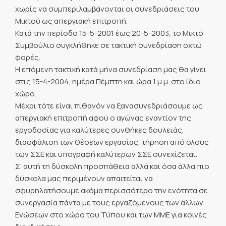
χωρίς να συμπεριλαμβάνονται οι συνεδριάσεις του
Μικτού ως απεργιακή επιτροπή.
Κατά την περίοδο 15-5-2001 έως 20-5-2003, το Μικτό
Συμβούλιο συγκλήθηκε σε τακτική συνεδρίαση οχτώ
φορές.
Η επόμενη τακτική κατά μήνα συνεδρίαση μας θα γίνει
στις 15-4-2004, ημέρα Πέμπτη και ώρα 1 μ.μ. στο ίδιο
χώρο.
Μέχρι τότε είναι πιθανόν να ξανασυνεδριάσουμε ως
απεργιακή επιτροπή αφού ο αγώνας εναντίον της
εργοδοσίας για καλύτερες συνθήκες δουλειάς,
διασφάλιση των θέσεων εργασίας, τήρηση από όλους
των ΣΣΕ και υπογραφή καλύτερων ΣΣΕ συνεχίζεται.
Σ’ αυτή τη δύσκολη προσπάθεια αλλά και όσα άλλα πιο
δύσκολα μας περιμένουν απαιτείται να
σφυρηλατήσουμε ακόμα περισσότερο την ενότητα σε
συνεργασία πάντα με τους εργαζόμενους των άλλων
Ενώσεων στο χώρο του Τύπου και των ΜΜΕ για κοινές