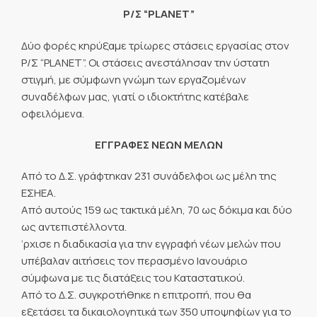
Ρ/Σ “PLANET”
Δύο φορές κηρύξαμε τρίωρες στάσεις εργασίας στον
Ρ/Σ “PLANET”. Οι στάσεις ανεστάλησαν την ύστατη
στιγμή, με σύμφωνη γνώμη των εργαζομένων
συναδέλφων μας, γιατί ο ιδιοκτήτης κατέβαλε
οφειλόμενα.
ΕΓΓΡΑΦΕΣ ΝΕΩΝ ΜΕΛΩΝ
Από το Δ.Σ. γράφτηκαν 231 συνάδελφοι ως μέλη της
ΕΣΗΕΑ.
Από αυτούς 159 ως τακτικά μέλη, 70 ως δόκιμα και δύο
ως αντεπιστέλλοντα.
’ρχισε η διαδικασία για την εγγραφή νέων μελών που
υπέβαλαν αιτήσεις τον περασμένο Ιανουάριο
σύμφωνα με τις διατάξεις του Καταστατικού.
Από το Δ.Σ. συγκροτήθηκε η επιτροπή, που θα
εξετάσει τα δικαιολογητικά των 350 υποψηφίων για το