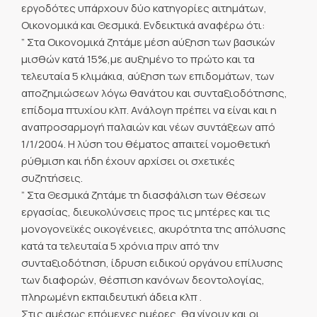
εργοδότες υπάρχουν δύο κατηγορίες αιτημάτων,
Οικονομικά και Θεσμικά. Ενδεικτικά αναφέρω ότι:
” Στα Οικονομικά ζητάμε μέση αύξηση των βασικών
μισθών κατά 15%,με αυξημένο το πρώτο και τα
τελευταία 5 κλιμάκια, αύξηση των επιδομάτων, των
αποζημιώσεων λόγω θανάτου και συνταξιοδότησης,
επίδομα πτυχίου κλπ. Ανάλογη πρέπει να είναι και η
αναπροσαρμογή παλαιών και νέων συντάξεων από
1/1/2004. Η λύση του θέματος απαιτεί νομοθετική
ρύθμιση και ήδη έχουν αρχίσει οι σχετικές
συζητήσεις.
” Στα Θεσμικά ζητάμε τη διασφάλιση των θέσεων
εργασίας, διευκολύνσεις προς τις μητέρες και τις
μονογονεϊκές οικογένειες, ακυρότητα της απόλυσης
κατά τα τελευταία 5 χρόνια πριν από την
συνταξιοδότηση, ίδρυση ειδικού οργάνου επίλυσης
των διαφορών, θέσπιση κανόνων δεοντολογίας,
πληρωμένη εκπαιδευτική άδεια κλπ .
Στις αμέσως επόμενες ημέρες, θα γίνουν και οι