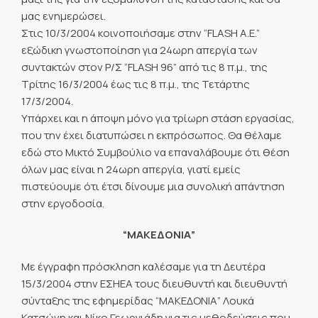
μας ενημερώσει.
Στις 10/3/2004 κοινοποιήσαμε στην “FLASH A.E.”
εξώδικη γνωστοποίηση για 24ωρη απεργία των
συντακτών στον Ρ/Σ “FLASH 96” από τις 8 π.μ., της
Τρίτης 16/3/2004 έως τις 8 π.μ., της Τετάρτης
17/3/2004.
Υπάρχει και η άποψη μόνο για τρίωρη στάση εργασίας,
που την έχει διατυπώσει η εκπρόσωπος. Θα θέλαμε
εδώ στο Μικτό Συμβούλιο να επαναλάβουμε ότι θέση
όλων μας είναι η 24ωρη απεργία, γιατί εμείς
πιστεύουμε ότι έτσι δίνουμε μια συνολική απάντηση
στην εργοδοσία.
“ΜΑΚΕΔΟΝΙΑ”
Με έγγραφη πρόσκληση καλέσαμε για τη Δευτέρα
15/3/2004 στην ΕΣΗΕΑ τους διευθυντή και διευθυντή
σύνταξης της εφημερίδας “ΜΑΚΕΔΟΝΙΑ” Λουκά
Κατσώνη και Νίκο Γεωργιάδη για τις μεθοδεύσεις που