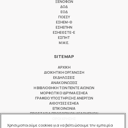
ΞΕΝΟΦΩΝ
ΔΟΔ
ΕΟΔ
ΠΟΕΣΥ
ΕΣΗΕΜ-Θ
ΕΣΗΕΠΗΝ
ΕΣΗΕΘΣΤΕ-Ε
ΕΣΠΗΤ
M.M.E.
SITEMAP
ΑΡΧΙΚΗ
ΔΙΟΙΚΗΤΙΚΗ ΟΡΓΑΝΩΣΗ
ΕΚΔΗΛΩΣΕΙΣ
ΑΝΑΚΟΙΝΩΣΕΙΣ
Η ΒΙΒΛΙΟΘΗΚΗ ΤΩΝ ΠΕΝΤΕ ΑΙΩΝΩΝ
ΜΟΡΦΩΤΙΚΟ ΙΔΡΥΜΑ ΕΣΗΕΑ
ΓΡΑΦΕΙΟ ΥΠΟΣΤΗΡΙΞΗΣ ΑΝΕΡΓΩΝ
ΑΙΘΟΥΣΕΣ ΕΣΗΕΑ
ΕΠΙΚΟΙΝΩΝΙΑ
ΠΡΟΣΤΑΣΙΑ ΠΡΟΣΩΠΙΚΩΝ ΔΕΔΟΜΕΝΩΝ
ΟΡΟΙ ΧΡΗΣΗΣ
Χρησιμοποιούμε cookies για να βελτιώσουμε την εμπειρία