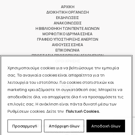
ΑΡΧΙΚΗ
ΔΙΟΙΚΗΤΙΚΗ ΟΡΓΑΝΩΣΗ
ΕΚΔΗΛΩΣΕΙΣ
ΑΝΑΚΟΙΝΩΣΕΙΣ
Η ΒΙΒΛΙΟΘΗΚΗ ΤΩΝ ΠΕΝΤΕ ΑΙΩΝΩΝ
ΜΟΡΦΩΤΙΚΟ ΙΔΡΥΜΑ ΕΣΗΕΑ
ΓΡΑΦΕΙΟ ΥΠΟΣΤΗΡΙΞΗΣ ΑΝΕΡΓΩΝ
ΑΙΘΟΥΣΕΣ ΕΣΗΕΑ
ΕΠΙΚΟΙΝΩΝΙΑ
ΠΡΟΣΤΑΣΙΑ ΠΡΟΣΩΠΙΚΩΝ ΔΕΔΟΜΕΝΩΝ
ΟΡΟΙ ΧΡΗΣΗΣ
Χρησιμοποιούμε cookies για να βελτιώσουμε την εμπειρία
ΜΕΛΟΣ ΤΩΝ
σας. Τα αναγκαία cookies είναι απαραίτητα για τη
λειτουργία του ιστοτόπου. Για cookies στατιστικών και
ΠΟΕΣΥ
marketing χρειαζόμαστε τη συγκατάθεσή σας. Μπορείτε να
ΔΟΔ
αποδεχθείτε όλα, να απορρίψετε όλα ή να προσαρμόσετε τις
ΕΟΔ
επιλογές σας. Η ανάκληση είναι πάντα δυνατή μέσω των
Ρυθμίσεων cookies. Δείτε την
Πολιτική Cookies.
Προσαρμογή
Απόρριψη όλων
Αποδοχή όλων
© 2021 ΕΣΗΕΑ - ALL RIGHTS RESERVED
DESIGN BY