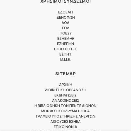
ΧΡΗΣΙΜΟΙ ΣΥΝΔΕΣΜΟΙ
ΕΔΟΕΑΠ
ΞΕΝΟΦΩΝ
ΔΟΔ
ΕΟΔ
ΠΟΕΣΥ
ΕΣΗΕΜ-Θ
ΕΣΗΕΠΗΝ
ΕΣΗΕΘΣΤΕ-Ε
ΕΣΠΗΤ
M.M.E.
SITEMAP
ΑΡΧΙΚΗ
ΔΙΟΙΚΗΤΙΚΗ ΟΡΓΑΝΩΣΗ
ΕΚΔΗΛΩΣΕΙΣ
ΑΝΑΚΟΙΝΩΣΕΙΣ
Η ΒΙΒΛΙΟΘΗΚΗ ΤΩΝ ΠΕΝΤΕ ΑΙΩΝΩΝ
ΜΟΡΦΩΤΙΚΟ ΙΔΡΥΜΑ ΕΣΗΕΑ
ΓΡΑΦΕΙΟ ΥΠΟΣΤΗΡΙΞΗΣ ΑΝΕΡΓΩΝ
ΑΙΘΟΥΣΕΣ ΕΣΗΕΑ
ΕΠΙΚΟΙΝΩΝΙΑ