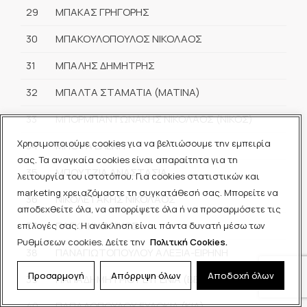
29
ΜΠΑΚΑΣ ΓΡΗΓΟΡΗΣ
30
ΜΠΑΚΟΥΛΟΠΟΥΛΟΣ ΝΙΚΟΛΑΟΣ
31
ΜΠΑΛΗΣ ΔΗΜΗΤΡΗΣ
32
ΜΠΑΛΤΑ ΣΤΑΜΑΤΙΑ (ΜΑΤΙΝΑ)
33
ΜΠΟΡΜΠΑΝΤΩΝΑΚΗΣ ΝΙΚΟΛΑΟΣ (ΝΙΚΟΣ)
Χρησιμοποιούμε cookies για να βελτιώσουμε την εμπειρία
34
ΜΠΟΤΑ ΕΛΕΝΗ
σας. Τα αναγκαία cookies είναι απαραίτητα για τη
35
ΜΠΟΥΤΖΙΑ ΑΝΑΣΤΑΣΙΑ
λειτουργία του ιστοτόπου. Για cookies στατιστικών και
marketing χρειαζόμαστε τη συγκατάθεσή σας. Μπορείτε να
36
ΝΙΚΟΛΕΤΑΚΗΣ ΝΙΚΟΛΑΟΣ
αποδεχθείτε όλα, να απορρίψετε όλα ή να προσαρμόσετε τις
37
ΠΑΓΚΑΚΗΣ ΝΙΚΟΣ
επιλογές σας. Η ανάκληση είναι πάντα δυνατή μέσω των
Ρυθμίσεων cookies. Δείτε την
Πολιτική Cookies.
38
ΠΑΝΑΓΙΩΤΟΠΟΥΛΟΥ ΑΛΕΞΙΑ-ΕΙΡΗΝΗ
Προσαρμογή
Απόρριψη όλων
Αποδοχή όλων
39
ΠΑΠΑΔΗΜΗΤΡΙΟΥ ΕΥΓΕΝΙΑ (ΒΕΝΗ)
40
ΠΑΠΑΔΟΠΟΥΛΟΥ ΕΥΔΟΚΙΑ (ΚΙΑ)