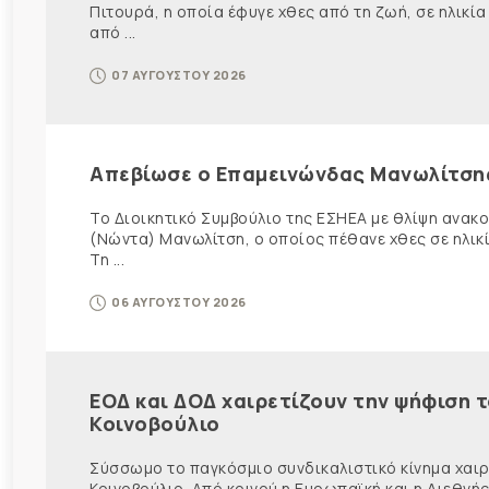
Πιτουρά, η οποία έφυγε χθες από τη ζωή, σε ηλικία
από ...
07 ΑΥΓΟΥΣΤΟΥ 2026
Απεβίωσε ο Επαμεινώνδας Μανωλίτση
Το Διοικητικό Συμβούλιο της ΕΣΗΕΑ με θλίψη ανα
(Νώντα) Μανωλίτση, ο οποίος πέθανε χθες σε ηλικ
Τη ...
06 ΑΥΓΟΥΣΤΟΥ 2026
ΕΟΔ και ΔΟΔ χαιρετίζουν την ψήφιση 
Κοινοβούλιο
Σύσσωμο το παγκόσμιο συνδικαλιστικό κίνημα χαιρε
Κοινοβούλιο. Από κοινού η Ευρωπαϊκή και η Διεθ