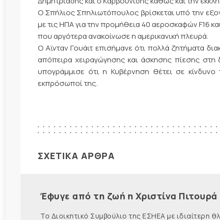
Δημητριάδης και ο Καρβουνίδης καθώς και την έκκλ
Ο Σπήλιος Σπηλιωτόπουλος βρίσκεται υπό την εξον
με τις ΗΠΑ για την προμήθεια 40 αεροσκαφών F16 κα
που αργότερα ανακοίνωσε η αμερικανική πλευρά.
Ο Αϊνταν Γουάιτ επισήμανε ότι πολλά ζητήματα δι
απόπειρα χειραγώγησης και άσκησης πίεσης στη δι
υπογράμμισε ότι η Κυβέρνηση θέτει σε κίνδυνο
εκπρόσωποί της.
ΣΧΕΤΙΚΑ ΑΡΘΡΑ
Έφυγε από τη ζωή η Χριστίνα Πιτουρά
Το Διοικητικό Συμβούλιο της ΕΣΗΕΑ με ιδιαίτερη 