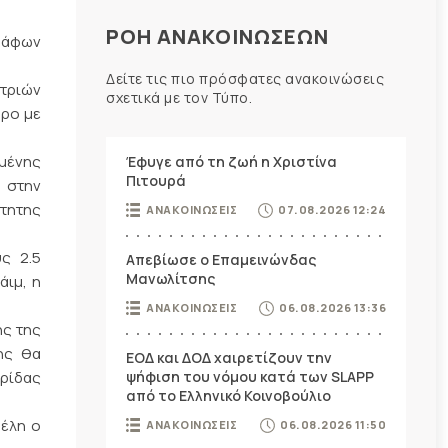
ΡΟΗ ΑΝΑΚΟΙΝΩΣΕΩΝ
ράφων
Δείτε τις πιο πρόσφατες ανακοινώσεις
τριών
σχετικά με τον Τύπο.
θρο με
υμένης
Έφυγε από τη ζωή η Χριστίνα
Πιτουρά
ι στην
τητης
ΑΝΑΚΟΙΝΩΣΕΙΣ
07.08.2026 12:24
ς 2.5
Απεβίωσε ο Επαμεινώνδας
Μανωλίτσης
ιμ, η
ΑΝΑΚΟΙΝΩΣΕΙΣ
06.08.2026 13:36
ης της
ης θα
ΕΟΔ και ΔΟΔ χαιρετίζουν την
ψήφιση του νόμου κατά των SLAPP
ερίδας
από το Ελληνικό Κοινοβούλιο
μέλη ο
ΑΝΑΚΟΙΝΩΣΕΙΣ
06.08.2026 11:50