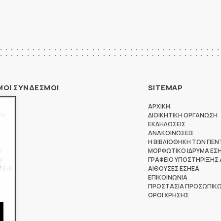
ΜΟΙ ΣΥΝΔΕΣΜΟΙ
SITEMAP
ΑΡΧΙΚΗ
ΩΝ
ΔΙΟΙΚΗΤΙΚΗ ΟΡΓΑΝΩΣΗ
ΕΚΔΗΛΩΣΕΙΣ
ΑΝΑΚΟΙΝΩΣΕΙΣ
Η ΒΙΒΛΙΟΘΗΚΗ ΤΩΝ ΠΕΝ
Θ
ΜΟΡΦΩΤΙΚΟ ΙΔΡΥΜΑ ΕΣ
Ν
ΓΡΑΦΕΙΟ ΥΠΟΣΤΗΡΙΞΗΣ
ς
ΤΕ-Ε
ΑΙΘΟΥΣΕΣ ΕΣΗΕΑ
ΕΠΙΚΟΙΝΩΝΙΑ
ΠΡΟΣΤΑΣΙΑ ΠΡΟΣΩΠΙΚ
ΟΡΟΙ ΧΡΗΣΗΣ