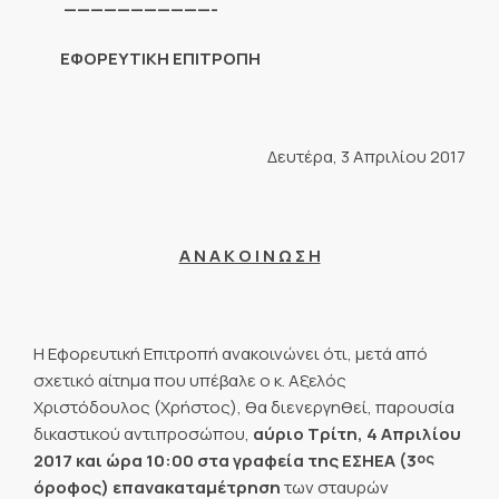
———————————-
ΕΦΟΡΕΥΤΙΚΗ ΕΠΙΤΡΟΠΗ
Δευτέρα, 3 Απριλίου 2017
Α Ν Α Κ Ο Ι Ν Ω Σ Η
Η Εφορευτική Επιτροπή ανακοινώνει ότι, μετά από
σχετικό αίτημα που υπέβαλε ο κ. Αξελός
Χριστόδουλος (Χρήστος), θα διενεργηθεί, παρουσία
δικαστικού αντιπροσώπου,
αύριο Τρίτη, 4 Απριλίου
ος
2017 και ώρα 10:00 στα γραφεία της ΕΣΗΕΑ (3
όροφος)
επανακαταμέτρηση
των σταυρών