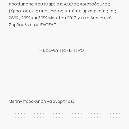
προτίμησης που έλαβε ο κ. Αξελός Χριστόδουλος
(Χρήστος), ως υποψήφιος, κατά τις αρχαιρεσίες της
ης
ης
ης
28
, 29
και 30
Μαρτίου 2017, για το Διοικητικό
Συμβούλιο του ΕΔΟΕΑΠ.
Η ΕΦΟΡΕΥΤΙΚΗ ΕΠΙΤΡΟΠΗ
Με την παράκληση να αναρτηθεί.