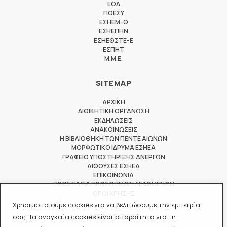
ΕΟΔ
ΠΟΕΣΥ
ΕΣΗΕΜ-Θ
ΕΣΗΕΠΗΝ
ΕΣΗΕΘΣΤΕ-Ε
ΕΣΠΗΤ
M.M.E.
SITEMAP
ΑΡΧΙΚΗ
ΔΙΟΙΚΗΤΙΚΗ ΟΡΓΑΝΩΣΗ
ΕΚΔΗΛΩΣΕΙΣ
ΑΝΑΚΟΙΝΩΣΕΙΣ
Η ΒΙΒΛΙΟΘΗΚΗ ΤΩΝ ΠΕΝΤΕ ΑΙΩΝΩΝ
ΜΟΡΦΩΤΙΚΟ ΙΔΡΥΜΑ ΕΣΗΕΑ
ΓΡΑΦΕΙΟ ΥΠΟΣΤΗΡΙΞΗΣ ΑΝΕΡΓΩΝ
ΑΙΘΟΥΣΕΣ ΕΣΗΕΑ
ΕΠΙΚΟΙΝΩΝΙΑ
ΠΡΟΣΤΑΣΙΑ ΠΡΟΣΩΠΙΚΩΝ ΔΕΔΟΜΕΝΩΝ
ΟΡΟΙ ΧΡΗΣΗΣ
Χρησιμοποιούμε cookies για να βελτιώσουμε την εμπειρία
ΜΕΛΟΣ ΤΩΝ
σας. Τα αναγκαία cookies είναι απαραίτητα για τη