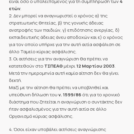
είναι όσο ο υπολειπόμενος για τη συμπλήρωση των
4
ετών
.
2. Δεν μπορεί να αναγνωριστεί ο χρόνος α) της
στρατιωτικής θητείας, β) της γονικής άδειας
ανατροφής των παιδιών, γ) επιδότησης ανεργίας, δ)
εκπαιδευτικής άδειας άνευ αποδοχών και ε) ο χρόνος
για τον οποίο υπήρχε για την αυτή αιτία ασφάλιση σε
άλλο Ταμείο κύριας ασφάλισης.
3. Οι αιτήσεις για την αναγνώριση θα πρέπει να
κατατεθούν στο
ΤΣΠΕΑΘ
μέχρι
12 Μαρτίου 2003
.
Μετά την ημερομηνία αυτή καμία αίτηση δεν θα γίνει
δεκτή.
Μαζί με την αίτηση θα πρέπει να υποβληθεί και
υπεύθυνη δήλωση του
ν. 1599/86
ότι για το χρονικό
διάστημα που ζητείται η αναγνώριση ο συντάκτης δεν
ήταν ασφαλισμένος για την αυτή αιτία σε άλλο
Οργανισμό κύριας ασφάλισης.
4. Όσοι είχαν υποβάλει αιτήσεις αναγνώρισης