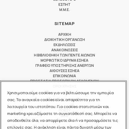
ΕΣΠΗΤ
M.M.E.
SITEMAP
ΑΡΧΙΚΗ
ΔΙΟΙΚΗΤΙΚΗ ΟΡΓΑΝΩΣΗ
ΕΚΔΗΛΩΣΕΙΣ
ΑΝΑΚΟΙΝΩΣΕΙΣ
Η ΒΙΒΛΙΟΘΗΚΗ ΤΩΝ ΠΕΝΤΕ ΑΙΩΝΩΝ
ΜΟΡΦΩΤΙΚΟ ΙΔΡΥΜΑ ΕΣΗΕΑ
ΓΡΑΦΕΙΟ ΥΠΟΣΤΗΡΙΞΗΣ ΑΝΕΡΓΩΝ
ΑΙΘΟΥΣΕΣ ΕΣΗΕΑ
ΕΠΙΚΟΙΝΩΝΙΑ
ΠΡΟΣΤΑΣΙΑ ΠΡΟΣΩΠΙΚΩΝ ΔΕΔΟΜΕΝΩΝ
ΟΡΟΙ ΧΡΗΣΗΣ
Χρησιμοποιούμε cookies για να βελτιώσουμε την εμπειρία
ΜΕΛΟΣ ΤΩΝ
σας. Τα αναγκαία cookies είναι απαραίτητα για τη
λειτουργία του ιστοτόπου. Για cookies στατιστικών και
ΠΟΕΣΥ
marketing χρειαζόμαστε τη συγκατάθεσή σας. Μπορείτε να
ΔΟΔ
αποδεχθείτε όλα, να απορρίψετε όλα ή να προσαρμόσετε τις
ΕΟΔ
επιλογές σας. Η ανάκληση είναι πάντα δυνατή μέσω των