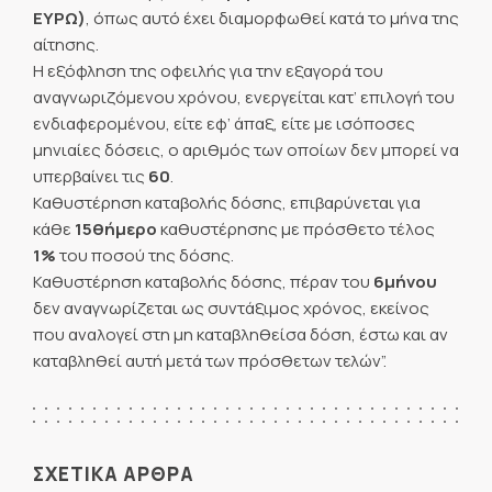
ΕΥΡΩ)
, όπως αυτό έχει διαμορφωθεί κατά το μήνα της
αίτησης.
Η εξόφληση της οφειλής για την εξαγορά του
αναγνωριζόμενου χρόνου, ενεργείται κατ’ επιλογή του
ενδιαφερομένου, είτε εφ’ άπαξ, είτε με ισόποσες
μηνιαίες δόσεις, ο αριθμός των οποίων δεν μπορεί να
υπερβαίνει τις
60
.
Καθυστέρηση καταβολής δόσης, επιβαρύνεται για
κάθε
15θήμερο
καθυστέρησης με πρόσθετο τέλος
1%
του ποσού της δόσης.
Καθυστέρηση καταβολής δόσης, πέραν του
6μήνου
δεν αναγνωρίζεται ως συντάξιμος χρόνος, εκείνος
που αναλογεί στη μη καταβληθείσα δόση, έστω και αν
καταβληθεί αυτή μετά των πρόσθετων τελών”.
ΣΧΕΤΙΚΑ ΑΡΘΡΑ