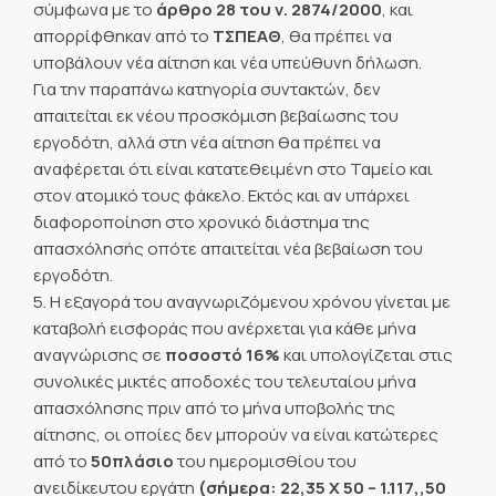
σύμφωνα με το
άρθρο 28 του ν. 2874/2000
, και
απορρίφθηκαν από το
ΤΣΠΕΑΘ
, θα πρέπει να
υποβάλουν νέα αίτηση και νέα υπεύθυνη δήλωση.
Για την παραπάνω κατηγορία συντακτών, δεν
απαιτείται εκ νέου προσκόμιση βεβαίωσης του
εργοδότη, αλλά στη νέα αίτηση θα πρέπει να
αναφέρεται ότι είναι κατατεθειμένη στο Ταμείο και
στον ατομικό τους φάκελο. Εκτός και αν υπάρχει
διαφοροποίηση στο χρονικό διάστημα της
απασχόλησής οπότε απαιτείται νέα βεβαίωση του
εργοδότη.
5. Η εξαγορά του αναγνωριζόμενου χρόνου γίνεται με
καταβολή εισφοράς που ανέρχεται για κάθε μήνα
αναγνώρισης σε
ποσοστό 16%
και υπολογίζεται στις
συνολικές μικτές αποδοχές του τελευταίου μήνα
απασχόλησης πριν από το μήνα υποβολής της
αίτησης, οι οποίες δεν μπορούν να είναι κατώτερες
από το
50πλάσιο
του ημερομισθίου του
ανειδίκευτου εργάτη
(σήμερα: 22,35 Χ 50 – 1.117,,50