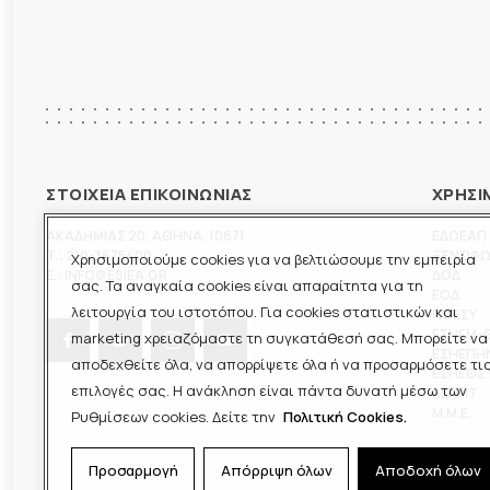
ΣΤΟΙΧΕΙΑ ΕΠΙΚΟΙΝΩΝΙΑΣ
ΧΡΗΣΙ
ΑΚΑΔΗΜΙΑΣ 20
,
ΑΘΗΝΑ
,
10671
ΕΔΟΕΑΠ
T.:
210-3675400
ΞΕΝΟΦ
Χρησιμοποιούμε cookies για να βελτιώσουμε την εμπειρία
E.:
INFO@ESIEA.GR
ΔΟΔ
σας. Τα αναγκαία cookies είναι απαραίτητα για τη
ΕΟΔ
λειτουργία του ιστοτόπου. Για cookies στατιστικών και
ΠΟΕΣΥ
ΕΣΗΕΜ-
marketing χρειαζόμαστε τη συγκατάθεσή σας. Μπορείτε να
ΕΣΗΕΠΗ
αποδεχθείτε όλα, να απορρίψετε όλα ή να προσαρμόσετε τι
ΕΣΗΕΘΣ
επιλογές σας. Η ανάκληση είναι πάντα δυνατή μέσω των
ΕΣΠΗΤ
M.M.E.
Ρυθμίσεων cookies. Δείτε την
Πολιτική Cookies.
Προσαρμογή
Απόρριψη όλων
Αποδοχή όλων