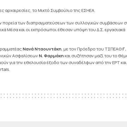
ς αρχαιρεσίες, το Μικτό Συμβούλιο της ΕΣΗΕΑ.
την πορεία των διαπραγματεύσεων των συλλογικών συμβάσεων σ
τικά Μέσα και οι εκπρόσωποι έθεσαν υπόψη του Δ.Σ. εργασιακά
 Γραμματέας
Νανά Νταουντάκη
, με τον Πρόεδρο του ΤΣΠΕΑΘ
Γ.
ωνικών Ασφαλίσεων
Ν. Φαρμάκη
και συζήτησαν μαζί του το θέμ
ούν για την εθελουσία έξοδο των συναδέλφων από την ΕΡΤ και
tals.