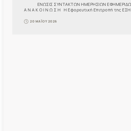
ΕΝΩΣΙΣ ΣΥΝΤΑΚΤΩΝ ΗΜΕΡΗΣΙΩΝ ΕΦΗΜΕΡΙΔΩΝ
Α Ν Α Κ Ο Ι Ν Ω Σ Η Η Εφορευτική Επιτροπή της ΕΣΗΕ
20 ΜΑΪΟΥ 2026