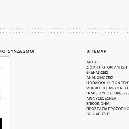
ΜΟΙ ΣΥΝΔΕΣΜΟΙ
SITEMAP
ΑΡΧΙΚΗ
ΩΝ
ΔΙΟΙΚΗΤΙΚΗ ΟΡΓΑΝΩΣΗ
ΕΚΔΗΛΩΣΕΙΣ
ΑΝΑΚΟΙΝΩΣΕΙΣ
Η ΒΙΒΛΙΟΘΗΚΗ ΤΩΝ ΠΕΝ
Θ
ΜΟΡΦΩΤΙΚΟ ΙΔΡΥΜΑ ΕΣ
Ν
ΓΡΑΦΕΙΟ ΥΠΟΣΤΗΡΙΞΗΣ
ς
ΤΕ-Ε
ΑΙΘΟΥΣΕΣ ΕΣΗΕΑ
ΕΠΙΚΟΙΝΩΝΙΑ
ΠΡΟΣΤΑΣΙΑ ΠΡΟΣΩΠΙΚ
ΟΡΟΙ ΧΡΗΣΗΣ