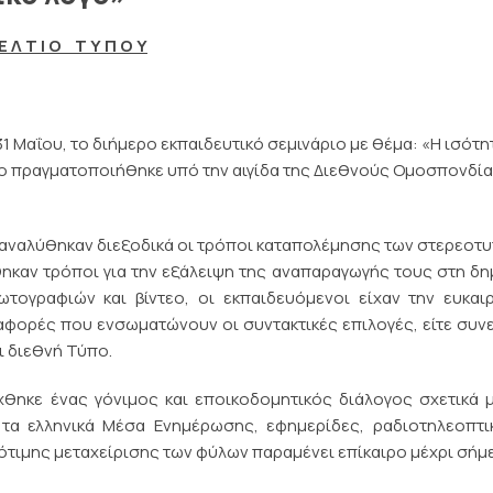
Ε Λ Τ Ι Ο Τ Υ Π Ο Υ
1 Μαΐου, το διήμερο εκπαιδευτικό σεμινάριο με θέμα: «Η ισότη
οίο πραγματοποιήθηκε υπό την αιγίδα της Διεθνούς Ομοσπονδί
, αναλύθηκαν διεξοδικά οι τρόποι καταπολέμησης των στερεοτ
καν τρόποι για την εξάλειψη της αναπαραγωγής τους στη δ
τογραφιών και βίντεο, οι εκπαιδευόμενοι είχαν την ευκαι
φορές που ενσωματώνουν οι συντακτικές επιλογές, είτε συν
ι διεθνή Τύπο.
χθηκε ένας γόνιμος και εποικοδομητικός διάλογος σχετικά 
 ελληνικά Μέσα Ενημέρωσης, εφημερίδες, ραδιοτηλεοπτικ
σότιμης μεταχείρισης των φύλων παραμένει επίκαιρο μέχρι σήμ