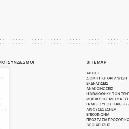
ΜΟΙ ΣΥΝΔΕΣΜΟΙ
SITEMAP
ΑΡΧΙΚΗ
ΩΝ
ΔΙΟΙΚΗΤΙΚΗ ΟΡΓΑΝΩΣΗ
ΕΚΔΗΛΩΣΕΙΣ
ΑΝΑΚΟΙΝΩΣΕΙΣ
Η ΒΙΒΛΙΟΘΗΚΗ ΤΩΝ ΠΕΝ
Θ
ΜΟΡΦΩΤΙΚΟ ΙΔΡΥΜΑ ΕΣ
Ν
ΓΡΑΦΕΙΟ ΥΠΟΣΤΗΡΙΞΗΣ
ς
ΤΕ-Ε
ΑΙΘΟΥΣΕΣ ΕΣΗΕΑ
ΕΠΙΚΟΙΝΩΝΙΑ
ΠΡΟΣΤΑΣΙΑ ΠΡΟΣΩΠΙΚ
ΟΡΟΙ ΧΡΗΣΗΣ