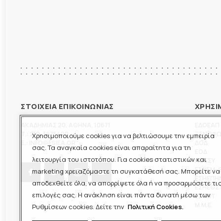
ΣΤΟΙΧΕΙΑ ΕΠΙΚΟΙΝΩΝΙΑΣ
ΧΡΗΣΙ
ΑΚΑΔΗΜΙΑΣ 20
,
ΑΘΗΝΑ
,
10671
ΕΔΟΕΑΠ
T.:
210-3675400
ΞΕΝΟΦ
Χρησιμοποιούμε cookies για να βελτιώσουμε την εμπειρία
E.:
INFO@ESIEA.GR
ΔΟΔ
σας. Τα αναγκαία cookies είναι απαραίτητα για τη
ΕΟΔ
λειτουργία του ιστοτόπου. Για cookies στατιστικών και
ΠΟΕΣΥ
ΕΣΗΕΜ-
marketing χρειαζόμαστε τη συγκατάθεσή σας. Μπορείτε να
ΕΣΗΕΠΗ
αποδεχθείτε όλα, να απορρίψετε όλα ή να προσαρμόσετε τι
ΕΣΗΕΘΣ
επιλογές σας. Η ανάκληση είναι πάντα δυνατή μέσω των
ΕΣΠΗΤ
M.M.E.
Ρυθμίσεων cookies. Δείτε την
Πολιτική Cookies.