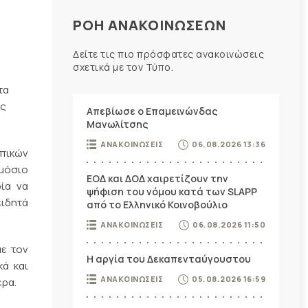
ΡΟΗ ΑΝΑΚΟΙΝΩΣΕΩΝ
Δείτε τις πιο πρόσφατες ανακοινώσεις
σχετικά με τον Τύπο.
τα
ας
Απεβίωσε ο Επαμεινώνδας
Μανωλίτσης
ΑΝΑΚΟΙΝΩΣΕΙΣ
06.08.2026 13:36
υπικών
ημόσιο
ΕΟΔ και ΔΟΔ χαιρετίζουν την
ρία να
ψήφιση του νόμου κατά των SLAPP
ειδητά
από το Ελληνικό Κοινοβούλιο
ΑΝΑΚΟΙΝΩΣΕΙΣ
06.08.2026 11:50
με τον
Η αργία του Δεκαπενταύγουστου
ά και
ΑΝΑΚΟΙΝΩΣΕΙΣ
05.08.2026 16:59
ερα.