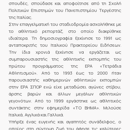
σπουδές, σπούδασε και αποφοίτησε από τη Σχολή
Πολιτικών Επιστημών του Πανεπιστημίου Τεργέστης
της Ιταλίας.
Στην επαγγελματική του σταδιοδρομία ασχολήθηκε με
το αθλητικό ρεπορτάζ, στο οποίο διακρίθηκε
ιδιαίτερα. Τη δημοσιογραφία ξεκίνησε το 1991 ως
ανταποκριτής του Ιταλικού Πρακτορείου Ειδήσεων.
Την ίδια χρονιά ξεκίνησε να εργάζεται ως
συμπαρουσιαστής της αθλητικής εκπομπής του
πρώτου προγράμματος της ΕΡΑ «Τετράδια
Αθλητισμού». Από το 1993 έως το 2000 ήταν
παρουσιαστής καθημερινών αθλητικών εκπομπών
στην ΕΡΑ ΣΠΟΡ ενώ είχε μεταδώσει αγώνες στίβου,
άρσης βαρών και άλλων μεγάλων αθλητικών
γεγονότων. Από το 1999 εργάστηκε ως αθλητικός
συντάκτης στην εφημερίδα «ΤΟ ΒΗΜΑ». Μιλούσε
Ιταλικά, Αγγλικά και Γαλλικά.
Υπήρξε ένας ευγενής και αγαπητός συνάδελφος, ο
οποίος στη σύντομη ζωή του άφησε τις καλύτερες